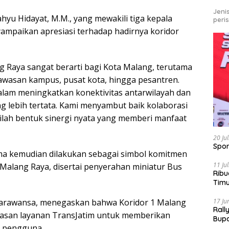
Jeni
ahyu Hidayat, M.M., yang mewakili tiga kepala
peri
mpaikan apresiasi terhadap hadirnya koridor
g Raya sangat berarti bagi Kota Malang, terutama
wasan kampus, pusat kota, hingga pesantren.
alam meningkatkan konektivitas antarwilayah dan
ng lebih tertata. Kami menyambut baik kolaborasi
nilah bentuk sinergi nyata yang memberi manfaat
20 Ju
Spor
a kemudian dilakukan sebagai simbol komitmen
11 Ju
 Malang Raya, disertai penyerahan miniatur Bus
Ribu
Tim
Bike
17 Ju
 Parawansa, menegaskan bahwa Koridor 1 Malang
Rall
luasan layanan TransJatim untuk memberikan
Bup
h pengguna.
Pari