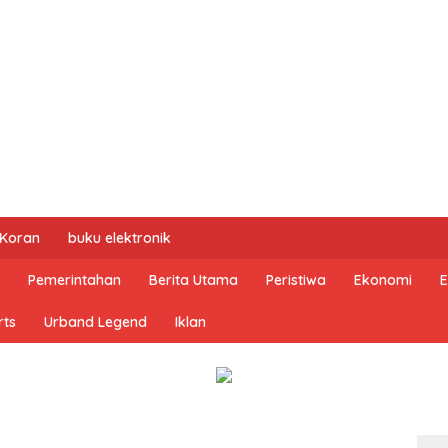
 Koran
buku elektronik
Pemerintahan
Berita Utama
Peristiwa
Ekonomi
E
rts
Urband Legend
Iklan