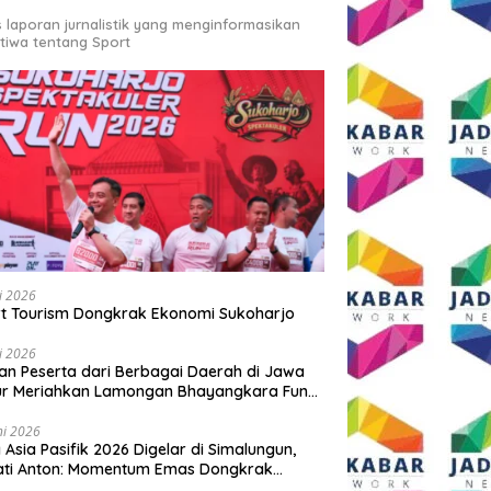
s laporan jurnalistik yang menginformasikan
stiwa tentang Sport
li 2026
t Tourism Dongkrak Ekonomi Sukoharjo
li 2026
an Peserta dari Berbagai Daerah di Jawa
ur Meriahkan Lamongan Bhayangkara Fun
 2026
ni 2026
y Asia Pasifik 2026 Digelar di Simalungun,
ati Anton: Momentum Emas Dongkrak
wisata dan Ekonomi Daerah