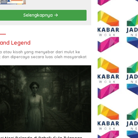
Rp2,5 Juta per Bulan
Selengkapnya
and Legend
ta atau kisah yang menyebar dari mulut ke
t dan dipercaya secara luas oleh masyarakat