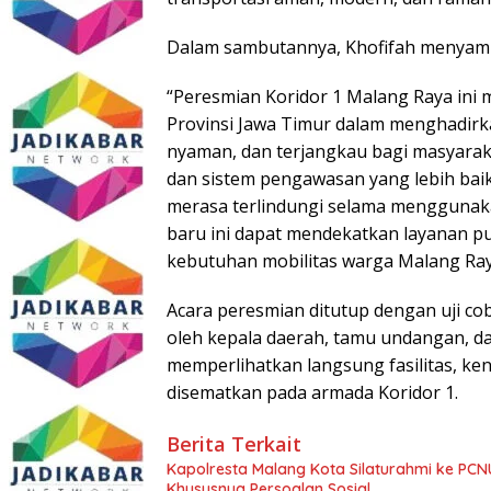
Dalam sambutannya, Khofifah menyam
“Peresmian Koridor 1 Malang Raya ini
Provinsi Jawa Timur dalam menghadirka
nyaman, dan terjangkau bagi masyarak
dan sistem pengawasan yang lebih bai
merasa terlindungi selama menggunaka
baru ini dapat mendekatkan layanan pu
kebutuhan mobilitas warga Malang Ray
Acara peresmian ditutup dengan uji co
oleh kepala daerah, tamu undangan, dan
memperlihatkan langsung fasilitas, ke
disematkan pada armada Koridor 1.
Berita Terkait
Kapolresta Malang Kota Silaturahmi ke PCN
Khususnya Persoalan Sosial