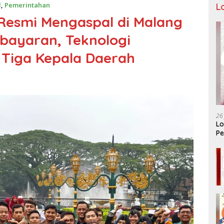
l
,
Pemerintahan
L
 Resmi Mengaspal di Malang
mbayaran, Teknologi
i Tiga Kepala Daerah
26
Lo
Pe
Ar