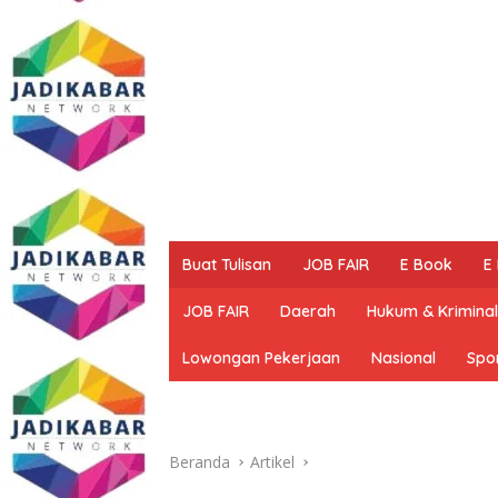
Buat Tulisan
JOB FAIR
E Book
E
JOB FAIR
Daerah
Hukum & Kriminal
Lowongan Pekerjaan
Nasional
Spo
Beranda
Artikel