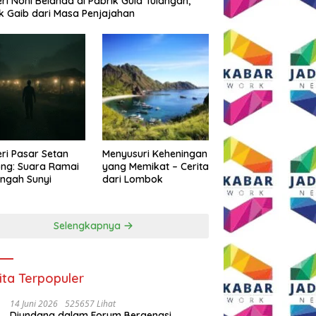
eri Noni Belanda di Pabrik Gula Tulangan,
k Gaib dari Masa Penjajahan
eri Pasar Setan
Menyusuri Keheningan
ng: Suara Ramai
yang Memikat – Cerita
engah Sunyi
dari Lombok
Selengkapnya
ita Terpopuler
14 Juni 2026
525657 Lihat
Diundang dalam Forum Bergengsi