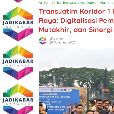
Artikel
,
Berita
,
Berita Utama
,
Daerah
,
Nasiona
TransJatim Koridor 1
Raya: Digitalisasi Pe
Mutakhir, dan Sinerg
Jaka Media
20 November 2025