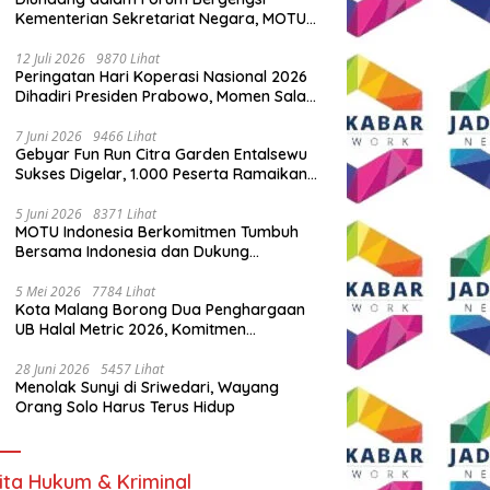
Kementerian Sekretariat Negara, MOTU
Indonesia Tunjukkan Komitmen untuk
Indonesia
12 Juli 2026
9870 Lihat
Peringatan Hari Koperasi Nasional 2026
Dihadiri Presiden Prabowo, Momen Salam
Komando Viral
7 Juni 2026
9466 Lihat
Gebyar Fun Run Citra Garden Entalsewu
Sukses Digelar, 1.000 Peserta Ramaikan
Ajang Hidup Sehat
5 Juni 2026
8371 Lihat
MOTU Indonesia Berkomitmen Tumbuh
Bersama Indonesia dan Dukung
Percepatan Kendaraan Listrik Nasional
5 Mei 2026
7784 Lihat
Kota Malang Borong Dua Penghargaan
UB Halal Metric 2026, Komitmen
Ekosistem Halal Kian Diperkuat
28 Juni 2026
5457 Lihat
Menolak Sunyi di Sriwedari, Wayang
Orang Solo Harus Terus Hidup
ita Hukum & Kriminal