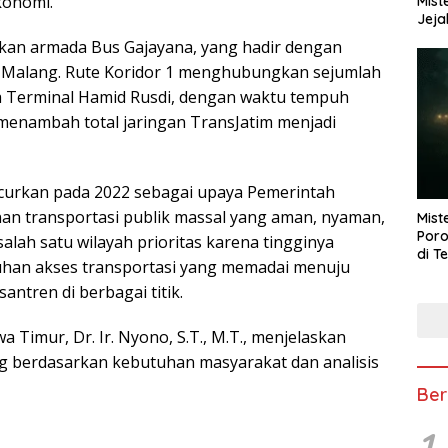
konomi.
Mist
Jeja
kan armada Bus Gajayana, yang hadir dengan
ta Malang. Rute Koridor 1 menghubungkan sejumlah
gga Terminal Hamid Rusdi, dengan waktu tempuh
i menambah total jaringan TransJatim menjadi
ncurkan pada 2022 sebagai upaya Pemerintah
nan transportasi publik massal yang aman, nyaman,
Mist
Poro
salah satu wilayah prioritas karena tingginya
di T
uhan akses transportasi yang memadai menuju
ntren di berbagai titik.
 Timur, Dr. Ir. Nyono, S.T., M.T., menjelaskan
g berdasarkan kebutuhan masyarakat dan analisis
Ber
1