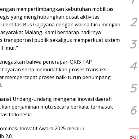
 dengan mempertimbangkan kebutuhan mobilitas
ategis yang menghubungkan pusat aktivitas
2
 Identitas Bus Gajayana dengan warna biru menjadi
masyarakat Malang. Kami berharap hadirnya
3
as transportasi publik sekaligus memperkuat sistem
 Timur.”
4
 menegaskan bahwa penerapan QRIS TAP
embayaran serta memudahkan proses transaksi
pat mempercepat proses naik-turun penumpang
5
.
amanat Undang-Undang mengenai inovasi daerah.
6
ukan penjaminan mutu secara berkala, termasuk
itas Indonesia.
ominasi Inovatif Award 2025 melalui
b 2.0.
Ber