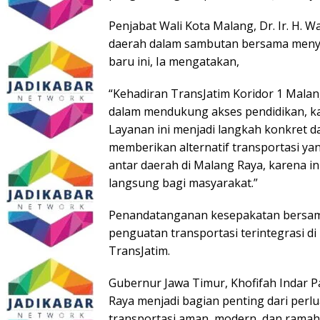
Penjabat Wali Kota Malang, Dr. Ir. H. W
daerah dalam sambutan bersama menya
baru ini, Ia mengatakan,
“Kehadiran TransJatim Koridor 1 Malan
dalam mendukung akses pendidikan, ka
Layanan ini menjadi langkah konkret d
memberikan alternatif transportasi ya
antar daerah di Malang Raya, karena i
langsung bagi masyarakat.”
Penandatanganan kesepakatan bersam
penguatan transportasi terintegrasi di
TransJatim.
Gubernur Jawa Timur, Khofifah Indar
Raya menjadi bagian penting dari per
transportasi aman, modern, dan rama