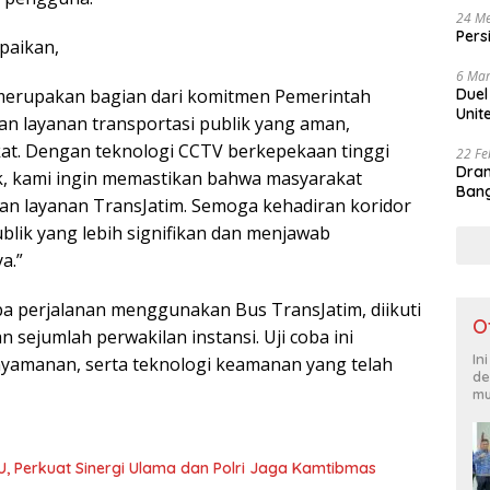
24 Me
Pers
paikan,
6 Mar
Duel
 merupakan bagian dari komitmen Pemerintah
Unit
n layanan transportasi publik yang aman,
at. Dengan teknologi CCTV berkepekaan tinggi
22 Fe
Dram
k, kami ingin memastikan bahwa masyarakat
Bang
n layanan TransJatim. Semoga kehadiran koridor
blik yang lebih signifikan dan menjawab
a.”
ba perjalanan menggunakan Bus TransJatim, diikuti
O
 sejumlah perwakilan instansi. Uji coba ini
In
nyamanan, serta teknologi keamanan yang telah
de
mu
U, Perkuat Sinergi Ulama dan Polri Jaga Kamtibmas