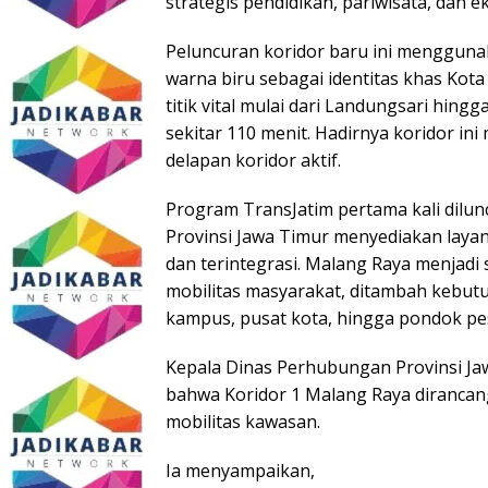
strategis pendidikan, pariwisata, dan e
Peluncuran koridor baru ini mengguna
warna biru sebagai identitas khas Ko
titik vital mulai dari Landungsari hin
sekitar 110 menit. Hadirnya koridor in
delapan koridor aktif.
Program TransJatim pertama kali dilu
Provinsi Jawa Timur menyediakan laya
dan terintegrasi. Malang Raya menjadi 
mobilitas masyarakat, ditambah kebut
kampus, pusat kota, hingga pondok pesa
Kepala Dinas Perhubungan Provinsi Jawa
bahwa Koridor 1 Malang Raya dirancan
mobilitas kawasan.
Ia menyampaikan,