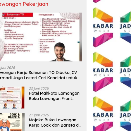
owongan Pekerjaan
 Juni 2026
wongan Kerja Salesman TO Dibuka, CV
rmadi Jaya Lestari Cari Kandidat untuk
ea Lamongan, Tuban, dan Bojonegoro
23 Juni 2026
Hotel Mahkota Lamongan
Buka Lowongan Front
Office dan Maintenance
Engineering, Simak
Syaratnya
21 Juni 2026
Mojako Buka Lowongan
Kerja Cook dan Barista di
Surabaya, Gaji Hingga