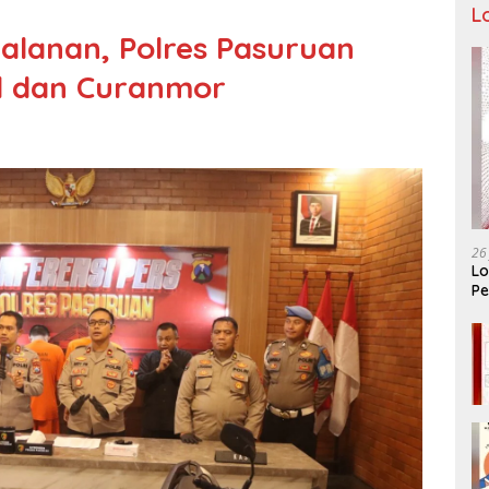
L
alanan, Polres Pasuruan
l dan Curanmor
26
Lo
Pe
Ar