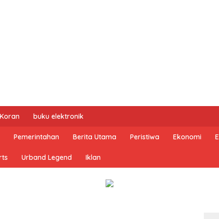
 Koran
buku elektronik
Pemerintahan
Berita Utama
Peristiwa
Ekonomi
E
rts
Urband Legend
Iklan