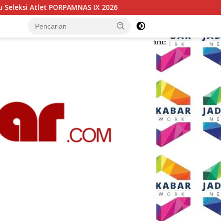
26
Wali Kota Malang Paparkan Model Pembangunan Ber
tutup