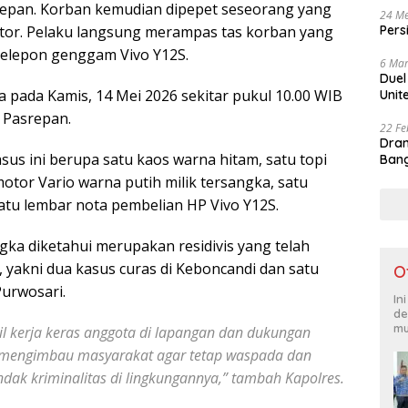
repan. Korban kemudian dipepet seseorang yang
24 Me
Pers
tor. Pelaku langsung merampas tas korban yang
t telepon genggam Vivo Y12S.
6 Mar
Duel
 pada Kamis, 14 Mei 2026 sekitar pukul 10.00 WIB
Unit
n Pasrepan.
22 Fe
Dram
us ini berupa satu kaos warna hitam, satu topi
Bang
otor Vario warna putih milik tersangka, satu
satu lembar nota pembelian HP Vivo Y12S.
gka diketahui merupakan residivis yang telah
a, yakni dua kasus curas di Keboncandi dan satu
O
Purwosari.
In
de
mu
l kerja keras anggota di lapangan dan dukungan
 mengimbau masyarakat agar tetap waspada dan
ak kriminalitas di lingkungannya,” tambah Kapolres.