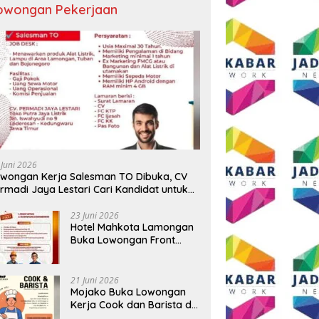
owongan Pekerjaan
 Juni 2026
wongan Kerja Salesman TO Dibuka, CV
rmadi Jaya Lestari Cari Kandidat untuk
ea Lamongan, Tuban, dan Bojonegoro
23 Juni 2026
Hotel Mahkota Lamongan
Buka Lowongan Front
Office dan Maintenance
Engineering, Simak
Syaratnya
21 Juni 2026
Mojako Buka Lowongan
Kerja Cook dan Barista di
Surabaya, Gaji Hingga