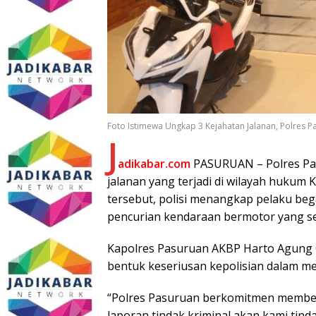
Foto Istimewa Ungkap 3 Kejahatan Jalanan, Polres
J
adikabar.com
PASURUAN – Polres Pas
jalanan yang terjadi di wilayah huku
tersebut, polisi menangkap pelaku beg
pencurian kendaraan bermotor yang s
Kapolres Pasuruan AKBP Harto Agung
bentuk keseriusan kepolisian dalam mem
“Polres Pasuruan berkomitmen member
laporan tindak kriminal akan kami tind