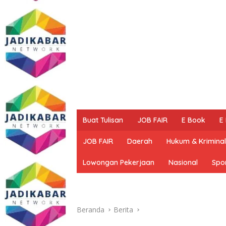
Buat Tulisan
JOB FAIR
E Book
E
JOB FAIR
Daerah
Hukum & Kriminal
Lowongan Pekerjaan
Nasional
Spo
Beranda
Berita