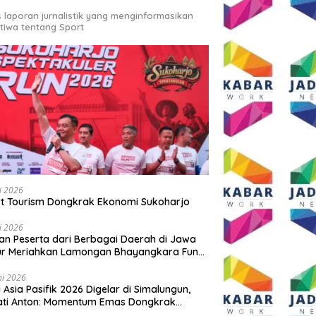
s laporan jurnalistik yang menginformasikan
stiwa tentang Sport
li 2026
t Tourism Dongkrak Ekonomi Sukoharjo
li 2026
an Peserta dari Berbagai Daerah di Jawa
ur Meriahkan Lamongan Bhayangkara Fun
 2026
ni 2026
y Asia Pasifik 2026 Digelar di Simalungun,
ati Anton: Momentum Emas Dongkrak
wisata dan Ekonomi Daerah