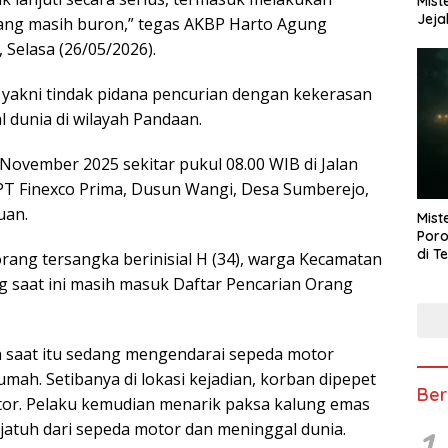
Mist
Jeja
ang masih buron,” tegas AKBP Harto Agung
 Selasa (26/05/2026).
 yakni tindak pidana pencurian dengan kekerasan
dunia di wilayah Pandaan.
5 November 2025 sekitar pukul 08.00 WIB di Jalan
 PT Finexco Prima, Dusun Wangi, Desa Sumberejo,
uan.
Mist
Poro
di T
orang tersangka berinisial H (34), warga Kecamatan
ng saat ini masih masuk Daftar Pencarian Orang
n saat itu sedang mengendarai sepeda motor
mah. Setibanya di lokasi kejadian, korban dipepet
Ber
r. Pelaku kemudian menarik paksa kalung emas
jatuh dari sepeda motor dan meninggal dunia.
1