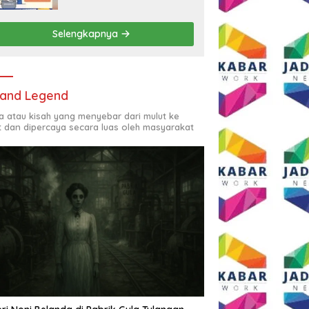
Rp2,5 Juta per Bulan
Selengkapnya
and Legend
ta atau kisah yang menyebar dari mulut ke
t dan dipercaya secara luas oleh masyarakat