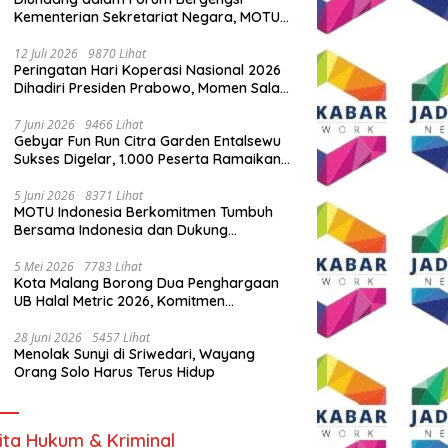
Kementerian Sekretariat Negara, MOTU
Indonesia Tunjukkan Komitmen untuk
Indonesia
12 Juli 2026
9870 Lihat
Peringatan Hari Koperasi Nasional 2026
Dihadiri Presiden Prabowo, Momen Salam
Komando Viral
7 Juni 2026
9466 Lihat
Gebyar Fun Run Citra Garden Entalsewu
Sukses Digelar, 1.000 Peserta Ramaikan
Ajang Hidup Sehat
5 Juni 2026
8371 Lihat
MOTU Indonesia Berkomitmen Tumbuh
Bersama Indonesia dan Dukung
Percepatan Kendaraan Listrik Nasional
5 Mei 2026
7783 Lihat
Kota Malang Borong Dua Penghargaan
UB Halal Metric 2026, Komitmen
Ekosistem Halal Kian Diperkuat
28 Juni 2026
5457 Lihat
Menolak Sunyi di Sriwedari, Wayang
Orang Solo Harus Terus Hidup
ita Hukum & Kriminal