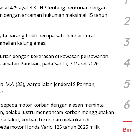
Pasal 479 ayat 3 KUHP tentang pencurian dengan
n dengan ancaman hukuman maksimal 15 tahun
2
yita barang bukti berupa satu lembar surat
3
mbelian kalung emas.
curian dengan kekerasan di kawasan persawahan
4
camatan Pandaan, pada Sabtu, 7 Maret 2026
5
l M.A. (33), warga Jalan Jenderal S Parman,
an.
6
u sepeda motor korban dengan alasan meminta
lanan, pelaku justru mengancam korban menggunakan
na takut, korban turun dan melarikan diri,
da motor Honda Vario 125 tahun 2025 milik
Ber