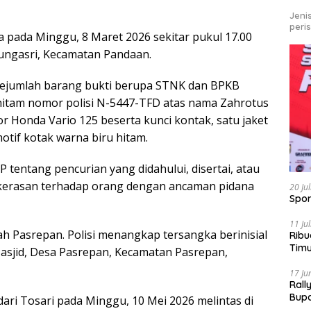
Jeni
peri
 pada Minggu, 8 Maret 2026 sekitar pukul 17.00
tungasri, Kecamatan Pandaan.
a sejumlah barang bukti berupa STNK dan BPKB
hitam nomor polisi N-5447-TFD atas nama Zahrotus
or Honda Vario 125 beserta kunci kontak, satu jaket
otif kotak warna biru hitam.
P tentang pencurian yang didahului, disertai, atau
kerasan terhadap orang dengan ancaman pidana
20 Ju
Spor
11 Ju
yah Pasrepan. Polisi menangkap tersangka berinisial
Ribu
Tim
sjid, Desa Pasrepan, Kecamatan Pasrepan,
Bike
17 Ju
Rall
Bup
ari Tosari pada Minggu, 10 Mei 2026 melintas di
Pari