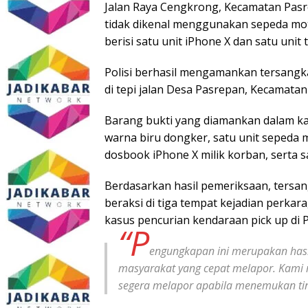
Jalan Raya Cengkrong, Kecamatan Pas
tidak dikenal menggunakan sepeda mo
berisi satu unit iPhone X dan satu uni
Polisi berhasil mengamankan tersangka
di tepi jalan Desa Pasrepan, Kecamata
Barang bukti yang diamankan dalam kas
warna biru dongker, satu unit sepeda m
dosbook iPhone X milik korban, serta 
Berdasarkan hasil pemeriksaan, tersan
beraksi di tiga tempat kejadian perkar
kasus pencurian kendaraan pick up di 
“P
engungkapan ini merupakan hasi
masyarakat yang cepat melapor. Kami
segera melapor apabila menemukan tind