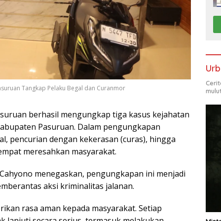
Urb
Ceri
 Pasuruan Tangkap Pelaku Begal dan Curanmor
mulu
uruan berhasil mengungkap tiga kasus kejahatan
m Kabupaten Pasuruan. Dalam pengungkapan
al, pencurian dengan kekerasan (curas), hingga
empat meresahkan masyarakat.
 Cahyono menegaskan, pengungkapan ini menjadi
berantas aksi kriminalitas jalanan.
ikan rasa aman kepada masyarakat. Setiap
ak lanjuti secara serius, termasuk melakukan