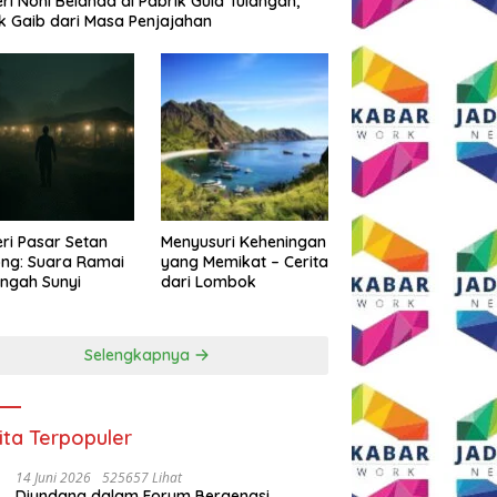
eri Noni Belanda di Pabrik Gula Tulangan,
k Gaib dari Masa Penjajahan
eri Pasar Setan
Menyusuri Keheningan
ng: Suara Ramai
yang Memikat – Cerita
engah Sunyi
dari Lombok
Selengkapnya
ita Terpopuler
14 Juni 2026
525657 Lihat
Diundang dalam Forum Bergengsi