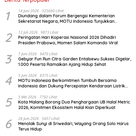
1
14 Juni 2026
525660 Lihat
Diundang dalam Forum Bergengsi Kementerian
Sekretariat Negara, MOTU Indonesia Tunjukkan
Komitmen untuk Indonesia
2
12 Juli 2026
9873 Lihat
Peringatan Hari Koperasi Nasional 2026 Dihadiri
Presiden Prabowo, Momen Salam Komando Viral
3
7 Juni 2026
9470 Lihat
Gebyar Fun Run Citra Garden Entalsewu Sukses Digelar,
1.000 Peserta Ramaikan Ajang Hidup Sehat
4
5 Juni 2026
8375 Lihat
MOTU Indonesia Berkomitmen Tumbuh Bersama
Indonesia dan Dukung Percepatan Kendaraan Listrik
Nasional
5
5 Mei 2026
7792 Lihat
Kota Malang Borong Dua Penghargaan UB Halal Metric
2026, Komitmen Ekosistem Halal Kian Diperkuat
6
28 Juni 2026
5457 Lihat
Menolak Sunyi di Sriwedari, Wayang Orang Solo Harus
Terus Hidup