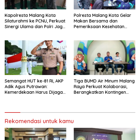
Kapolresta Malang Kota
Polresta Malang Kota Gelar
Silaturahmi ke PCNU, Perkuat
Makan Bersama dan
Sinergi Ulama dan Polri Jaga
Pemeriksaan Kesehatan
Kamtibmas Khususnya
Gratis, Perkuat Pelayanan
Persoalan Sosial
untuk Masyarakat
Semangat HUT ke-81 RI, AKP
Tiga BUMD Air Minum Malang
Adik Agus Putrawan:
Raya Perkuat Kolaborasi,
Kemerdekaan Harus Dijaga
Berangkatkan Kontingen
dengan Integritas dan
Menuju Seleksi Atlet
Perang Melawan Narkoba
PORPAMNAS IX 2026
Rekomendasi untuk kamu