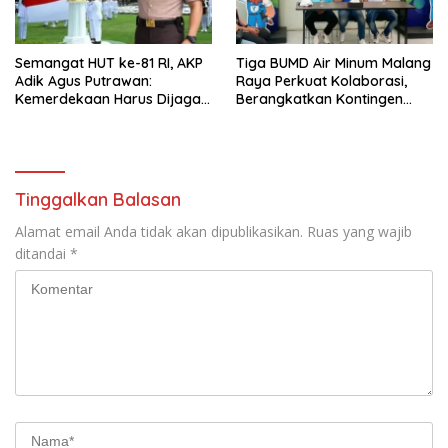
Semangat HUT ke-81 RI, AKP
Tiga BUMD Air Minum Malang
Adik Agus Putrawan:
Raya Perkuat Kolaborasi,
Kemerdekaan Harus Dijaga
Berangkatkan Kontingen
dengan Integritas dan
Menuju Seleksi Atlet
Perang Melawan Narkoba
PORPAMNAS IX 2026
Tinggalkan Balasan
Alamat email Anda tidak akan dipublikasikan.
Ruas yang wajib
ditandai
*