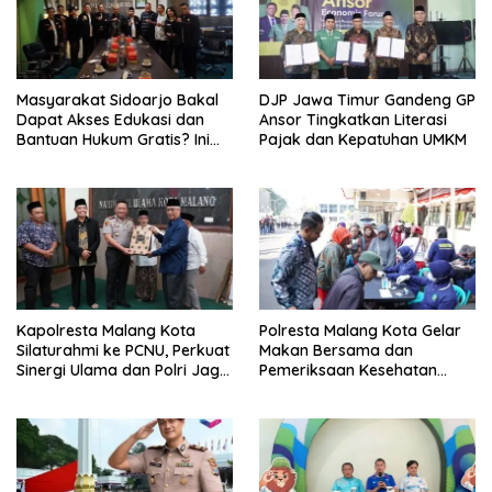
Masyarakat Sidoarjo Bakal
DJP Jawa Timur Gandeng GP
Dapat Akses Edukasi dan
Ansor Tingkatkan Literasi
Bantuan Hukum Gratis? Ini
Pajak dan Kepatuhan UMKM
Hasil Audiensinya
Kapolresta Malang Kota
Polresta Malang Kota Gelar
Silaturahmi ke PCNU, Perkuat
Makan Bersama dan
Sinergi Ulama dan Polri Jaga
Pemeriksaan Kesehatan
Kamtibmas Khususnya
Gratis, Perkuat Pelayanan
Persoalan Sosial
untuk Masyarakat