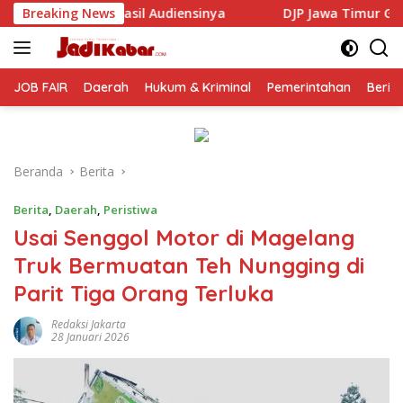
Langsung
 Audiensinya
Breaking News
DJP Jawa Timur Gandeng GP Ansor Tingka
ke
konten
JOB FAIR
Daerah
Hukum & Kriminal
Pemerintahan
Berit
Beranda
Berita
Berita
,
Daerah
,
Peristiwa
Usai Senggol Motor di Magelang
Truk Bermuatan Teh Nungging di
Parit Tiga Orang Terluka
Redaksi Jakarta
28 Januari 2026