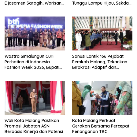
Djasamen Saragih, Warisan
Tunggu Lampu Hijau, Sekda
Dokter Pertama Simalungun
Simalungun: Kami Dukung,
Diabadikan untuk Generasi
Tapi Harus Taat Aturan
Mendatang
Wastra Simalungun Curi
Sanusi Lantik 166 Pejabat
Perhatian di Indonesia
Pemkab Malang, Tekankan
Fashion Week 2026, Bupati
Birokrasi Adaptif dan
Anton: Budaya Harus Jadi
Berorientasi Pelayanan
Kekuatan Ekonomi
Wali Kota Malang Pastikan
Kota Malang Perkuat
Promosi Jabatan ASN
Gerakan Bersama Percepat
Berbasis Kinerja dan Potensi
Penanganan TBC