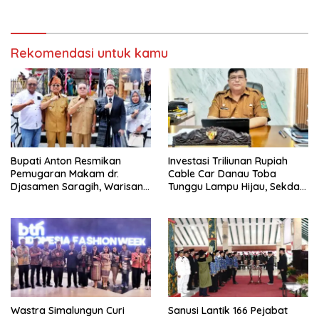
Rekomendasi untuk kamu
Bupati Anton Resmikan
Investasi Triliunan Rupiah
Pemugaran Makam dr.
Cable Car Danau Toba
Djasamen Saragih, Warisan
Tunggu Lampu Hijau, Sekda
Dokter Pertama Simalungun
Simalungun: Kami Dukung,
Diabadikan untuk Generasi
Tapi Harus Taat Aturan
Mendatang
Wastra Simalungun Curi
Sanusi Lantik 166 Pejabat