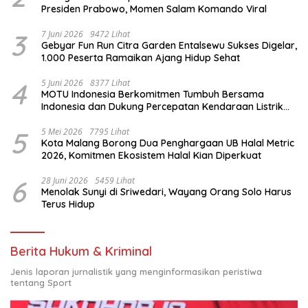
Presiden Prabowo, Momen Salam Komando Viral
3
7 Juni 2026
9472 Lihat
Gebyar Fun Run Citra Garden Entalsewu Sukses Digelar,
1.000 Peserta Ramaikan Ajang Hidup Sehat
4
5 Juni 2026
8377 Lihat
MOTU Indonesia Berkomitmen Tumbuh Bersama
Indonesia dan Dukung Percepatan Kendaraan Listrik
Nasional
5
5 Mei 2026
7795 Lihat
Kota Malang Borong Dua Penghargaan UB Halal Metric
2026, Komitmen Ekosistem Halal Kian Diperkuat
6
28 Juni 2026
5459 Lihat
Menolak Sunyi di Sriwedari, Wayang Orang Solo Harus
Terus Hidup
Berita Hukum & Kriminal
Jenis laporan jurnalistik yang menginformasikan peristiwa
tentang Sport