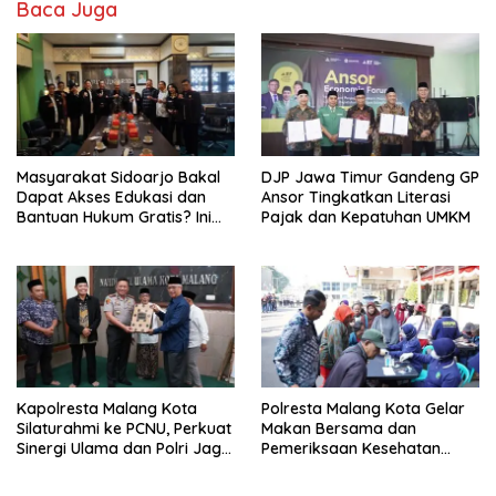
Baca Juga
Masyarakat Sidoarjo Bakal
DJP Jawa Timur Gandeng GP
Dapat Akses Edukasi dan
Ansor Tingkatkan Literasi
Bantuan Hukum Gratis? Ini
Pajak dan Kepatuhan UMKM
Hasil Audiensinya
Kapolresta Malang Kota
Polresta Malang Kota Gelar
Silaturahmi ke PCNU, Perkuat
Makan Bersama dan
Sinergi Ulama dan Polri Jaga
Pemeriksaan Kesehatan
Kamtibmas Khususnya
Gratis, Perkuat Pelayanan
Persoalan Sosial
untuk Masyarakat