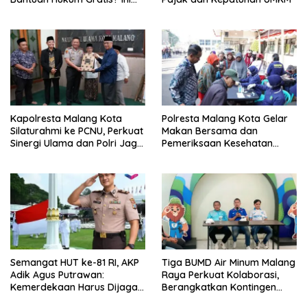
Hasil Audiensinya
Kapolresta Malang Kota
Polresta Malang Kota Gelar
Silaturahmi ke PCNU, Perkuat
Makan Bersama dan
Sinergi Ulama dan Polri Jaga
Pemeriksaan Kesehatan
Kamtibmas Khususnya
Gratis, Perkuat Pelayanan
Persoalan Sosial
untuk Masyarakat
Semangat HUT ke-81 RI, AKP
Tiga BUMD Air Minum Malang
Adik Agus Putrawan:
Raya Perkuat Kolaborasi,
Kemerdekaan Harus Dijaga
Berangkatkan Kontingen
dengan Integritas dan
Menuju Seleksi Atlet