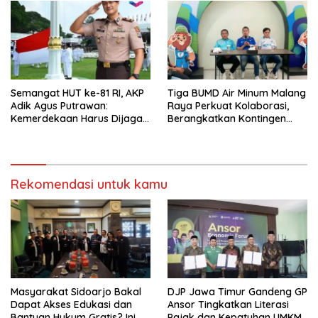
Semangat HUT ke-81 RI, AKP
Tiga BUMD Air Minum Malang
Adik Agus Putrawan:
Raya Perkuat Kolaborasi,
Kemerdekaan Harus Dijaga
Berangkatkan Kontingen
dengan Integritas dan
Menuju Seleksi Atlet
Perang Melawan Narkoba
PORPAMNAS IX 2026
Rekomendasi untuk kamu
Masyarakat Sidoarjo Bakal
DJP Jawa Timur Gandeng GP
Dapat Akses Edukasi dan
Ansor Tingkatkan Literasi
Bantuan Hukum Gratis? Ini
Pajak dan Kepatuhan UMKM