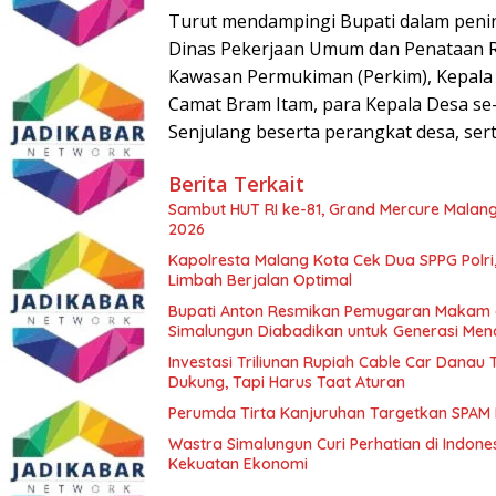
Turut mendampingi Bupati dalam penin
Dinas Pekerjaan Umum dan Penataan R
Kawasan Permukiman (Perkim), Kepala
Camat Bram Itam, para Kepala Desa se
Senjulang beserta perangkat desa, ser
Berita Terkait
Sambut HUT RI ke-81, Grand Mercure Malan
2026
Kapolresta Malang Kota Cek Dua SPPG Polri
Limbah Berjalan Optimal
Bupati Anton Resmikan Pemugaran Makam d
Simalungun Diabadikan untuk Generasi Me
Investasi Triliunan Rupiah Cable Car Dana
Dukung, Tapi Harus Taat Aturan
Perumda Tirta Kanjuruhan Targetkan SPAM
Wastra Simalungun Curi Perhatian di Indone
Kekuatan Ekonomi