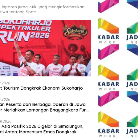
s laporan jurnalistik yang menginformasikan
stiwa tentang Sport
li 2026
t Tourism Dongkrak Ekonomi Sukoharjo
li 2026
an Peserta dari Berbagai Daerah di Jawa
ur Meriahkan Lamongan Bhayangkara Fun
 2026
ni 2026
y Asia Pasifik 2026 Digelar di Simalungun,
ati Anton: Momentum Emas Dongkrak
wisata dan Ekonomi Daerah