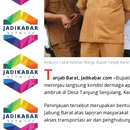
Respons Cepat Keluhan Warga, Bupati Tanjab Bara
T
anjab Barat, Jadikabar.com –
Bupati
meninjau langsung kondisi dermaga a
ambruk di Desa Tanjung Senjulang, Kec
Peninjauan tersebut merupakan bentu
Jabung Barat atas laporan masyarakat t
akses transportasi air dan penghubung