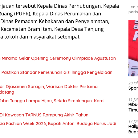
jauan tersebut Kepala Dinas Perhubungan, Kepala
Jeni
peri
uang (PUPR), Kepala Dinas Perumahan dan
 Dinas Pemadam Kebakaran dan Penyelamatan,
-Kecamatan Bram Itam, Kepala Desa Tanjung
ta tokoh dan masyarakat setempat.
g Mirama Gelar Opening Ceremony Olimpiade Agustusan
, Pastikan Standar Pemenuhan Gizi hingga Pengelolaan
20 Ju
r. Djasamen Saragih, Warisan Dokter Pertama
Spor
ndatang
11 Ju
u Toba Tunggu Lampu Hijau, Sekda Simalungun: Kami
Ribu
Tim
 Di Kawasan TARNUS Rampung Akhir Tahun
Bike
17 Ju
sia Fashion Week 2026, Bupati Anton: Budaya Harus Jadi
Rall
Bup
Pari