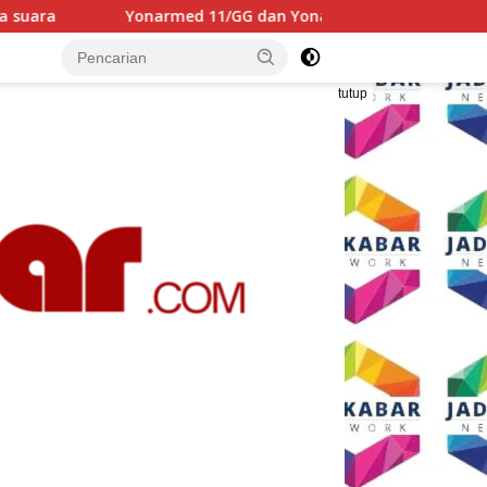
G dan Yonarmed 1/Roket Kostrad Asah Kesiapan Prajurit Jaga 
tutup