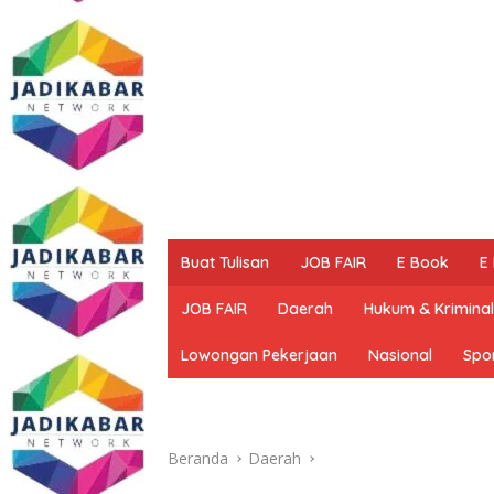
Buat Tulisan
JOB FAIR
E Book
E
JOB FAIR
Daerah
Hukum & Kriminal
Lowongan Pekerjaan
Nasional
Spo
Beranda
Daerah