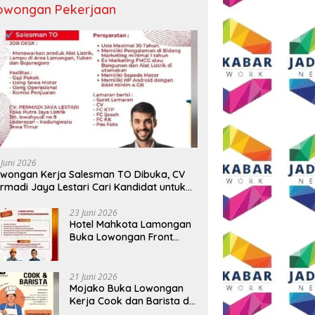
owongan Pekerjaan
 Juni 2026
wongan Kerja Salesman TO Dibuka, CV
rmadi Jaya Lestari Cari Kandidat untuk
ea Lamongan, Tuban, dan Bojonegoro
23 Juni 2026
Hotel Mahkota Lamongan
Buka Lowongan Front
Office dan Maintenance
Engineering, Simak
Syaratnya
21 Juni 2026
Mojako Buka Lowongan
Kerja Cook dan Barista di
Surabaya, Gaji Hingga