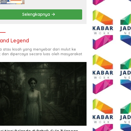
Rp2,5 Juta per Bulan
Selengkapnya
and Legend
ta atau kisah yang menyebar dari mulut ke
t dan dipercaya secara luas oleh masyarakat