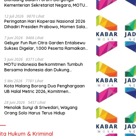
Kementerian Sekretariat Negara, MOTU
Indonesia Tunjukkan Komitmen untuk
Indonesia
12 Juli 2026
9870 Lihat
Peringatan Hari Koperasi Nasional 2026
Dihadiri Presiden Prabowo, Momen Salam
Komando Viral
7 Juni 2026
9466 Lihat
Gebyar Fun Run Citra Garden Entalsewu
Sukses Digelar, 1.000 Peserta Ramaikan
Ajang Hidup Sehat
5 Juni 2026
8371 Lihat
MOTU Indonesia Berkomitmen Tumbuh
Bersama Indonesia dan Dukung
Percepatan Kendaraan Listrik Nasional
5 Mei 2026
7781 Lihat
Kota Malang Borong Dua Penghargaan
UB Halal Metric 2026, Komitmen
Ekosistem Halal Kian Diperkuat
28 Juni 2026
5457 Lihat
Menolak Sunyi di Sriwedari, Wayang
Orang Solo Harus Terus Hidup
ita Hukum & Kriminal