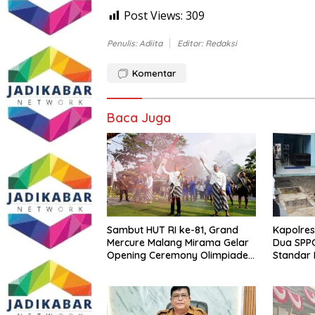
Post Views:
309
Penulis: Adiita
Editor: Redaksi
Komentar
Baca Juga
Sambut HUT RI ke-81, Grand
Kapolres
Mercure Malang Mirama Gelar
Dua SPPG
Opening Ceremony Olimpiade
Standar 
Agustusan 2026
hingga P
Berjalan