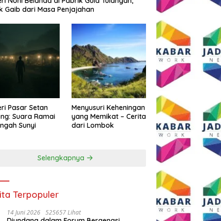
eri Noni Belanda di Pabrik Gula Tulangan,
k Gaib dari Masa Penjajahan
eri Pasar Setan
Menyusuri Keheningan
ng: Suara Ramai
yang Memikat – Cerita
engah Sunyi
dari Lombok
Selengkapnya
ita Terpopuler
14 Juni 2026
525657 Lihat
Diundang dalam Forum Bergengsi