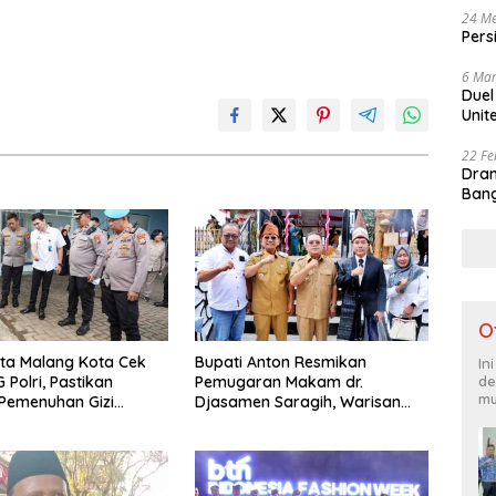
24 Me
Pers
6 Mar
Duel
Unit
22 Fe
Dram
Bang
O
ta Malang Kota Cek
Bupati Anton Resmikan
In
de
 Polri, Pastikan
Pemugaran Makam dr.
mu
Pemenuhan Gizi
Djasamen Saragih, Warisan
engelolaan Limbah
Dokter Pertama Simalungun
 Optimal
Diabadikan untuk Generasi
Mendatang