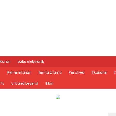
 Koran
buku elektronik
Pemerintahan
Berita Utama
Peristiwa
Ekonomi
E
rts
Urband Legend
Iklan