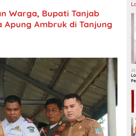
L
an Warga, Bupati Tanjab
a Apung Ambruk di Tanjung
26
Lo
Pe
Ar