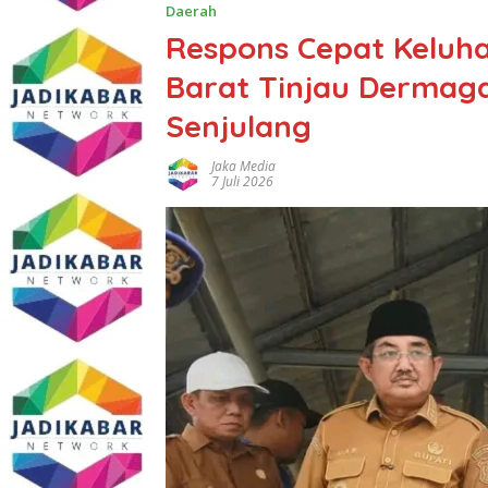
Daerah
Respons Cepat Keluh
Barat Tinjau Dermag
Senjulang
Jaka Media
7 Juli 2026