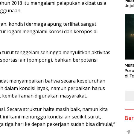
Mist
hun 2018 itu mengalami pelapukan akibat usia
Jeja
nggunaan.
gan, kondisi dermaga apung terlihat sangat
tur logam mengalami korosi dan keropos di
 turut tenggelam sehingga menyulitkan aktivitas
portasi air (pompong), bahkan berpotensi
Mist
Poro
di T
adat menyampaikan bahwa secara keseluruhan
h dalam kondisi layak, namun perbaikan harus
but kembali aman digunakan masyarakat.
i. Secara struktur halte masih baik, namun kita
ini kami menunggu kondisi air sedikit surut,
Ber
 tiga hari ke depan pekerjaan sudah bisa dimulai,”
1