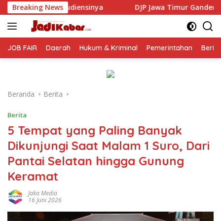
Langsung
Breaking News
DJP Jawa Timur Gandeng GP Ansor Tingkatkan Literas
ke
konten
JOB FAIR
Daerah
Hukum & Kriminal
Pemerintahan
Berit
Beranda
Berita
Berita
5 Tempat yang Paling Banyak
Dikunjungi Saat Malam 1 Suro, Dari
Pantai Selatan hingga Gunung
Keramat
Jaka Media
16 Juni 2026