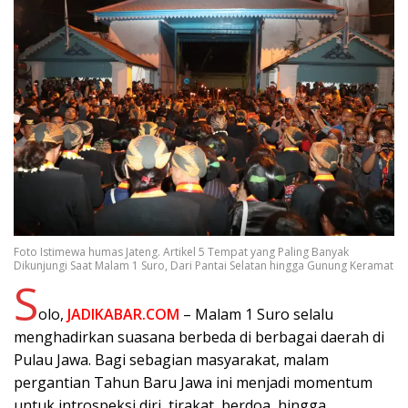
Foto Istimewa humas Jateng. Artikel 5 Tempat yang Paling Banyak
Dikunjungi Saat Malam 1 Suro, Dari Pantai Selatan hingga Gunung Keramat
S
olo,
JADIKABAR.COM
– Malam 1 Suro selalu
menghadirkan suasana berbeda di berbagai daerah di
Pulau Jawa. Bagi sebagian masyarakat, malam
pergantian Tahun Baru Jawa ini menjadi momentum
untuk introspeksi diri, tirakat, berdoa, hingga