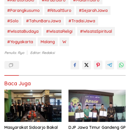
#Parangkusumo
#Ritual1Suro
#SejarahJawa
#Solo
#TahunBaruJawa
#TradisiJawa
#WisataBudaya
#WisataReligi
#WisataSpiritual
#Yogyakarta
Malang
W
Penulis: Ryo
Editor: Redaksi
Baca Juga
Masyarakat Sidoarjo Bakal
DJP Jawa Timur Gandeng GP