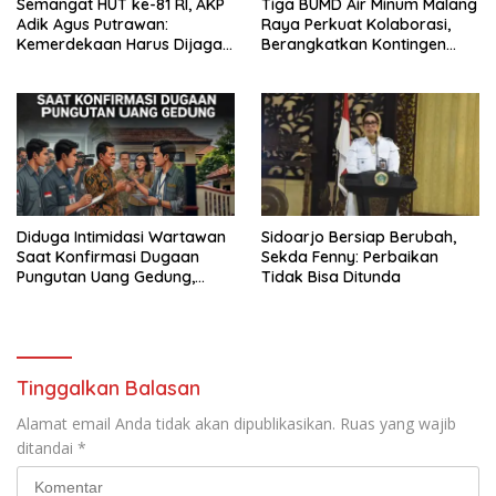
Semangat HUT ke-81 RI, AKP
Tiga BUMD Air Minum Malang
Adik Agus Putrawan:
Raya Perkuat Kolaborasi,
Kemerdekaan Harus Dijaga
Berangkatkan Kontingen
dengan Integritas dan
Menuju Seleksi Atlet
Perang Melawan Narkoba
PORPAMNAS IX 2026
Diduga Intimidasi Wartawan
Sidoarjo Bersiap Berubah,
Saat Konfirmasi Dugaan
Sekda Fenny: Perbaikan
Pungutan Uang Gedung,
Tidak Bisa Ditunda
Anggota Komite SMAN 1
Tumpang ,Ketua DPD IWOI
Buka suara
Tinggalkan Balasan
Alamat email Anda tidak akan dipublikasikan.
Ruas yang wajib
ditandai
*