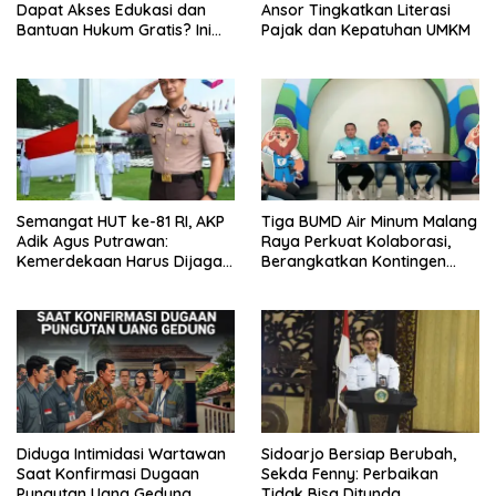
Dapat Akses Edukasi dan
Ansor Tingkatkan Literasi
Bantuan Hukum Gratis? Ini
Pajak dan Kepatuhan UMKM
Hasil Audiensinya
Semangat HUT ke-81 RI, AKP
Tiga BUMD Air Minum Malang
Adik Agus Putrawan:
Raya Perkuat Kolaborasi,
Kemerdekaan Harus Dijaga
Berangkatkan Kontingen
dengan Integritas dan
Menuju Seleksi Atlet
Perang Melawan Narkoba
PORPAMNAS IX 2026
Diduga Intimidasi Wartawan
Sidoarjo Bersiap Berubah,
Saat Konfirmasi Dugaan
Sekda Fenny: Perbaikan
Pungutan Uang Gedung,
Tidak Bisa Ditunda