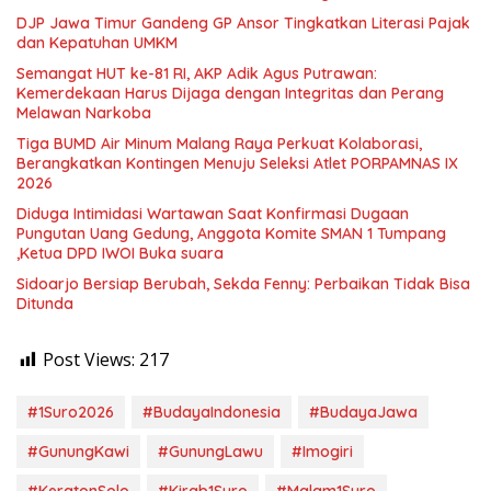
DJP Jawa Timur Gandeng GP Ansor Tingkatkan Literasi Pajak
dan Kepatuhan UMKM
Semangat HUT ke-81 RI, AKP Adik Agus Putrawan:
Kemerdekaan Harus Dijaga dengan Integritas dan Perang
Melawan Narkoba
Tiga BUMD Air Minum Malang Raya Perkuat Kolaborasi,
Berangkatkan Kontingen Menuju Seleksi Atlet PORPAMNAS IX
2026
Diduga Intimidasi Wartawan Saat Konfirmasi Dugaan
Pungutan Uang Gedung, Anggota Komite SMAN 1 Tumpang
,Ketua DPD IWOI Buka suara
Sidoarjo Bersiap Berubah, Sekda Fenny: Perbaikan Tidak Bisa
Ditunda
Post Views:
217
#1Suro2026
#BudayaIndonesia
#BudayaJawa
#GunungKawi
#GunungLawu
#Imogiri
#KeratonSolo
#Kirab1Suro
#Malam1Suro