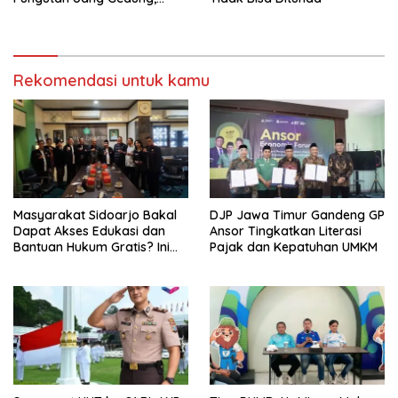
Anggota Komite SMAN 1
Tumpang ,Ketua DPD IWOI
Buka suara
Rekomendasi untuk kamu
Masyarakat Sidoarjo Bakal
DJP Jawa Timur Gandeng GP
Dapat Akses Edukasi dan
Ansor Tingkatkan Literasi
Bantuan Hukum Gratis? Ini
Pajak dan Kepatuhan UMKM
Hasil Audiensinya