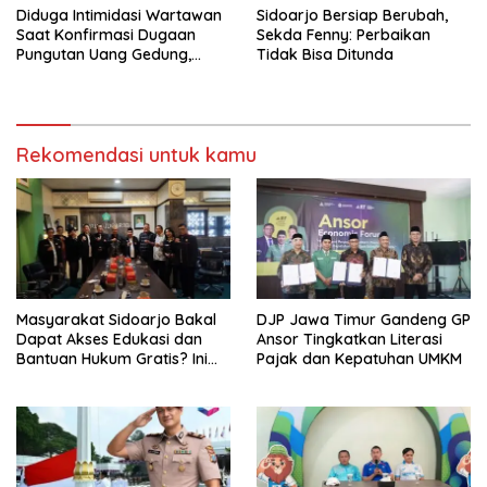
Diduga Intimidasi Wartawan
Sidoarjo Bersiap Berubah,
Saat Konfirmasi Dugaan
Sekda Fenny: Perbaikan
Pungutan Uang Gedung,
Tidak Bisa Ditunda
Anggota Komite SMAN 1
Tumpang ,Ketua DPD IWOI
Buka suara
Rekomendasi untuk kamu
Masyarakat Sidoarjo Bakal
DJP Jawa Timur Gandeng GP
Dapat Akses Edukasi dan
Ansor Tingkatkan Literasi
Bantuan Hukum Gratis? Ini
Pajak dan Kepatuhan UMKM
Hasil Audiensinya