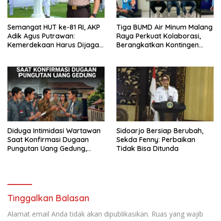
Semangat HUT ke-81 RI, AKP
Tiga BUMD Air Minum Malang
Adik Agus Putrawan:
Raya Perkuat Kolaborasi,
Kemerdekaan Harus Dijaga
Berangkatkan Kontingen
dengan Integritas dan
Menuju Seleksi Atlet
Perang Melawan Narkoba
PORPAMNAS IX 2026
Diduga Intimidasi Wartawan
Sidoarjo Bersiap Berubah,
Saat Konfirmasi Dugaan
Sekda Fenny: Perbaikan
Pungutan Uang Gedung,
Tidak Bisa Ditunda
Anggota Komite SMAN 1
Tumpang ,Ketua DPD IWOI
Buka suara
Tinggalkan Balasan
Alamat email Anda tidak akan dipublikasikan.
Ruas yang wajib