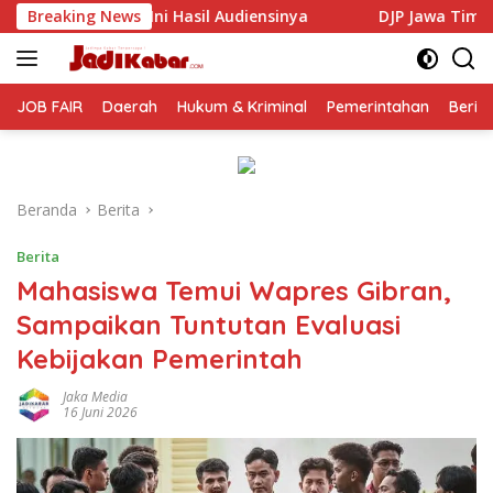
Langsung
 Audiensinya
Breaking News
DJP Jawa Timur Gandeng GP Ansor Tingka
ke
konten
JOB FAIR
Daerah
Hukum & Kriminal
Pemerintahan
Berit
Beranda
Berita
Berita
Mahasiswa Temui Wapres Gibran,
Sampaikan Tuntutan Evaluasi
Kebijakan Pemerintah
Jaka Media
16 Juni 2026