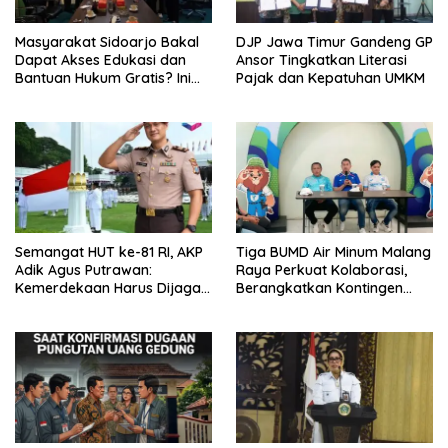
Masyarakat Sidoarjo Bakal
DJP Jawa Timur Gandeng GP
Dapat Akses Edukasi dan
Ansor Tingkatkan Literasi
Bantuan Hukum Gratis? Ini
Pajak dan Kepatuhan UMKM
Hasil Audiensinya
Semangat HUT ke-81 RI, AKP
Tiga BUMD Air Minum Malang
Adik Agus Putrawan:
Raya Perkuat Kolaborasi,
Kemerdekaan Harus Dijaga
Berangkatkan Kontingen
dengan Integritas dan
Menuju Seleksi Atlet
Perang Melawan Narkoba
PORPAMNAS IX 2026