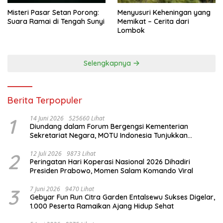
Misteri Pasar Setan Porong:
Menyusuri Keheningan yang
Suara Ramai di Tengah Sunyi
Memikat – Cerita dari
Lombok
Selengkapnya
Berita Terpopuler
1
14 Juni 2026
525660 Lihat
Diundang dalam Forum Bergengsi Kementerian
Sekretariat Negara, MOTU Indonesia Tunjukkan
Komitmen untuk Indonesia
2
12 Juli 2026
9873 Lihat
Peringatan Hari Koperasi Nasional 2026 Dihadiri
Presiden Prabowo, Momen Salam Komando Viral
3
7 Juni 2026
9470 Lihat
Gebyar Fun Run Citra Garden Entalsewu Sukses Digelar,
1.000 Peserta Ramaikan Ajang Hidup Sehat