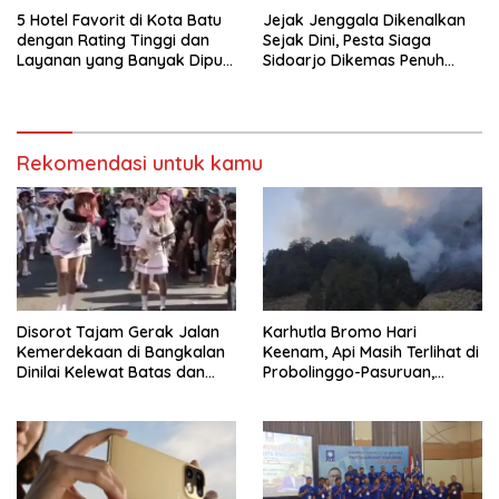
5 Hotel Favorit di Kota Batu
Jejak Jenggala Dikenalkan
dengan Rating Tinggi dan
Sejak Dini, Pesta Siaga
Layanan yang Banyak Dipuji
Sidoarjo Dikemas Penuh
Pengunjung
Tantangan
Rekomendasi untuk kamu
Disorot Tajam Gerak Jalan
Karhutla Bromo Hari
Kemerdekaan di Bangkalan
Keenam, Api Masih Terlihat di
Dinilai Kelewat Batas dan
Probolinggo-Pasuruan,
Tabrak Norma
Jemplang Malang Tetap
Aman