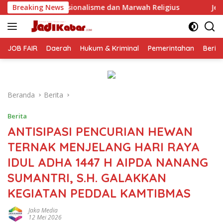
Langsung
me dan Marwah Religius
Breaking News
Jelang Perayaan HUT RI ke-81, 
ke
konten
JOB FAIR
Daerah
Hukum & Kriminal
Pemerintahan
Berit
Beranda
Berita
Berita
ANTISIPASI PENCURIAN HEWAN
TERNAK MENJELANG HARI RAYA
IDUL ADHA 1447 H AIPDA NANANG
SUMANTRI, S.H. GALAKKAN
KEGIATAN PEDDAL KAMTIBMAS
Jaka Media
12 Mei 2026