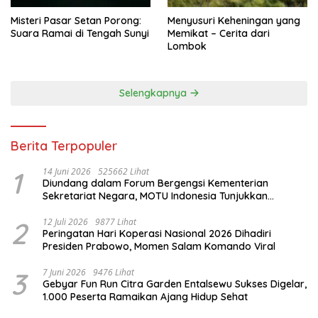
Misteri Pasar Setan Porong:
Menyusuri Keheningan yang
Suara Ramai di Tengah Sunyi
Memikat – Cerita dari
Lombok
Selengkapnya
Berita Terpopuler
1
14 Juni 2026
525662 Lihat
Diundang dalam Forum Bergengsi Kementerian
Sekretariat Negara, MOTU Indonesia Tunjukkan
Komitmen untuk Indonesia
2
12 Juli 2026
9877 Lihat
Peringatan Hari Koperasi Nasional 2026 Dihadiri
Presiden Prabowo, Momen Salam Komando Viral
3
7 Juni 2026
9476 Lihat
Gebyar Fun Run Citra Garden Entalsewu Sukses Digelar,
1.000 Peserta Ramaikan Ajang Hidup Sehat