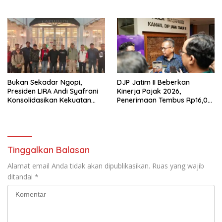
Anggota Komite SMAN 1
Tumpang ,Ketua DPD IWOI
Buka suara
Bukan Sekadar Ngopi,
DJP Jatim II Beberkan
Presiden LIRA Andi Syafrani
Kinerja Pajak 2026,
Konsolidasikan Kekuatan
Penerimaan Tembus Rp16,08
Organisasi di Malang
Triliun dan Tumbuh 25,04
Persen
Tinggalkan Balasan
Alamat email Anda tidak akan dipublikasikan.
Ruas yang wajib
ditandai
*