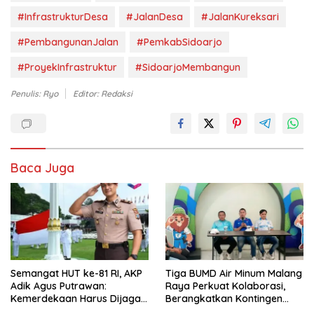
#InfrastrukturDesa
#JalanDesa
#JalanKureksari
#PembangunanJalan
#PemkabSidoarjo
#ProyekInfrastruktur
#SidoarjoMembangun
Penulis: Ryo
Editor: Redaksi
Baca Juga
Semangat HUT ke-81 RI, AKP
Tiga BUMD Air Minum Malang
Adik Agus Putrawan:
Raya Perkuat Kolaborasi,
Kemerdekaan Harus Dijaga
Berangkatkan Kontingen
dengan Integritas dan
Menuju Seleksi Atlet