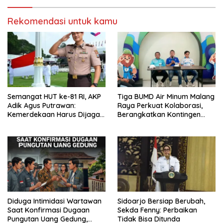
Rekomendasi untuk kamu
Semangat HUT ke-81 RI, AKP
Tiga BUMD Air Minum Malang
Adik Agus Putrawan:
Raya Perkuat Kolaborasi,
Kemerdekaan Harus Dijaga
Berangkatkan Kontingen
dengan Integritas dan
Menuju Seleksi Atlet
Perang Melawan Narkoba
PORPAMNAS IX 2026
Diduga Intimidasi Wartawan
Sidoarjo Bersiap Berubah,
Saat Konfirmasi Dugaan
Sekda Fenny: Perbaikan
Pungutan Uang Gedung,
Tidak Bisa Ditunda