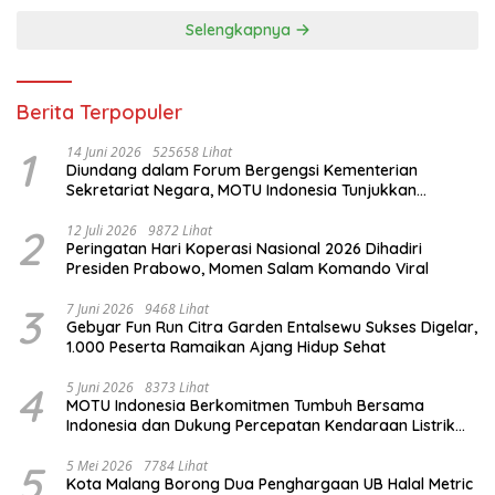
Selengkapnya
Berita Terpopuler
1
14 Juni 2026
525658 Lihat
Diundang dalam Forum Bergengsi Kementerian
Sekretariat Negara, MOTU Indonesia Tunjukkan
Komitmen untuk Indonesia
2
12 Juli 2026
9872 Lihat
Peringatan Hari Koperasi Nasional 2026 Dihadiri
Presiden Prabowo, Momen Salam Komando Viral
3
7 Juni 2026
9468 Lihat
Gebyar Fun Run Citra Garden Entalsewu Sukses Digelar,
1.000 Peserta Ramaikan Ajang Hidup Sehat
4
5 Juni 2026
8373 Lihat
MOTU Indonesia Berkomitmen Tumbuh Bersama
Indonesia dan Dukung Percepatan Kendaraan Listrik
Nasional
5
5 Mei 2026
7784 Lihat
Kota Malang Borong Dua Penghargaan UB Halal Metric