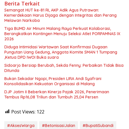
Berita Terkait
Semangat HUT ke-81 RI, AKP Adik Agus Putrawan:
Kemerdekaan Harus Dijaga dengan Integritas dan Perang
Melawan Narkoba
Tiga BUMD Air Minum Malang Raya Perkuat Kolaborasi,
Berangkatkan Kontingen Menuju Seleksi Atlet PORPAMNAS IX
2026
Diduga Intimidasi Wartawan Saat Konfirmasi Dugaan
Pungutan Uang Gedung, Anggota Komite SMAN 1 Tumpang
,Ketua DPD IWOI Buka suara
Sidoarjo Bersiap Berubah, Sekda Fenny: Perbaikan Tidak Bisa
Ditunda
Bukan Sekadar Ngopi, Presiden LIRA Andi Syafrani
Konsolidasikan Kekuatan Organisasi di Malang
DJP Jatim II Beberkan Kinerja Pajak 2026, Penerimaan
Tembus Rp16,08 Triliun dan Tumbuh 25,04 Persen
Post Views:
122
#AksesWarga
#BetonisasiJalan
#BupatiSubandi