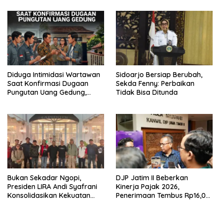
Perang Melawan Narkoba
PORPAMNAS IX 2026
Diduga Intimidasi Wartawan
Sidoarjo Bersiap Berubah,
Saat Konfirmasi Dugaan
Sekda Fenny: Perbaikan
Pungutan Uang Gedung,
Tidak Bisa Ditunda
Anggota Komite SMAN 1
Tumpang ,Ketua DPD IWOI
Buka suara
Bukan Sekadar Ngopi,
DJP Jatim II Beberkan
Presiden LIRA Andi Syafrani
Kinerja Pajak 2026,
Konsolidasikan Kekuatan
Penerimaan Tembus Rp16,08
Organisasi di Malang
Triliun dan Tumbuh 25,04
Persen