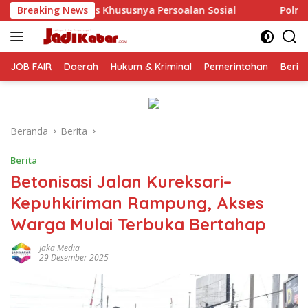
Langsung
 Persoalan Sosial
Breaking News
Polresta Malang Kota Gelar Makan B
ke
konten
JOB FAIR
Daerah
Hukum & Kriminal
Pemerintahan
Berit
Beranda
Berita
Berita
Betonisasi Jalan Kureksari–
Kepuhkiriman Rampung, Akses
Warga Mulai Terbuka Bertahap
Jaka Media
29 Desember 2025