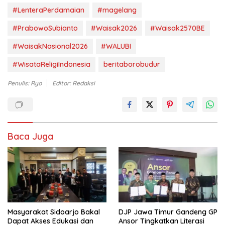
#LenteraPerdamaian
#magelang
#PrabowoSubianto
#Waisak2026
#Waisak2570BE
#WaisakNasional2026
#WALUBI
#WisataReligiIndonesia
beritaborobudur
Penulis: Ryo
Editor: Redaksi
Baca Juga
Masyarakat Sidoarjo Bakal
DJP Jawa Timur Gandeng GP
Dapat Akses Edukasi dan
Ansor Tingkatkan Literasi