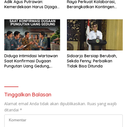
Adik Agus Putrawan:
Raya Perkuat Kolaborasi,
Kemerdekaan Harus Dijaga
Berangkatkan Kontingen
dengan Integritas dan
Menuju Seleksi Atlet
Perang Melawan Narkoba
PORPAMNAS IX 2026
Diduga Intimidasi Wartawan
Sidoarjo Bersiap Berubah,
Saat Konfirmasi Dugaan
Sekda Fenny: Perbaikan
Pungutan Uang Gedung,
Tidak Bisa Ditunda
Anggota Komite SMAN 1
Tumpang ,Ketua DPD IWOI
Buka suara
Tinggalkan Balasan
Alamat email Anda tidak akan dipublikasikan.
Ruas yang wajib
ditandai
*