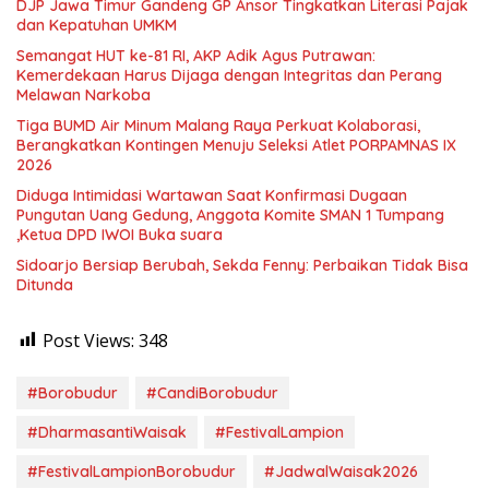
DJP Jawa Timur Gandeng GP Ansor Tingkatkan Literasi Pajak
dan Kepatuhan UMKM
Semangat HUT ke-81 RI, AKP Adik Agus Putrawan:
Kemerdekaan Harus Dijaga dengan Integritas dan Perang
Melawan Narkoba
Tiga BUMD Air Minum Malang Raya Perkuat Kolaborasi,
Berangkatkan Kontingen Menuju Seleksi Atlet PORPAMNAS IX
2026
Diduga Intimidasi Wartawan Saat Konfirmasi Dugaan
Pungutan Uang Gedung, Anggota Komite SMAN 1 Tumpang
,Ketua DPD IWOI Buka suara
Sidoarjo Bersiap Berubah, Sekda Fenny: Perbaikan Tidak Bisa
Ditunda
Post Views:
348
#Borobudur
#CandiBorobudur
#DharmasantiWaisak
#FestivalLampion
#FestivalLampionBorobudur
#JadwalWaisak2026