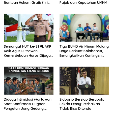
Bantuan Hukum Gratis? Ini
Pajak dan Kepatuhan UMKM
Hasil Audiensinya
Semangat HUT ke-81 RI, AKP
Tiga BUMD Air Minum Malang
Adik Agus Putrawan:
Raya Perkuat Kolaborasi,
Kemerdekaan Harus Dijaga
Berangkatkan Kontingen
dengan Integritas dan
Menuju Seleksi Atlet
Perang Melawan Narkoba
PORPAMNAS IX 2026
Diduga Intimidasi Wartawan
Sidoarjo Bersiap Berubah,
Saat Konfirmasi Dugaan
Sekda Fenny: Perbaikan
Pungutan Uang Gedung,
Tidak Bisa Ditunda
Anggota Komite SMAN 1