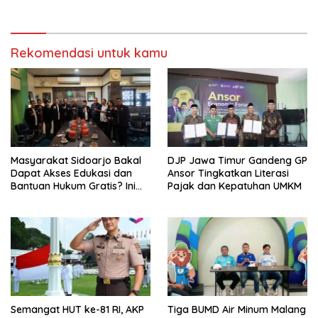
Tumpang ,Ketua DPD IWOI
Buka suara
Rekomendasi untuk kamu
Masyarakat Sidoarjo Bakal
DJP Jawa Timur Gandeng GP
Dapat Akses Edukasi dan
Ansor Tingkatkan Literasi
Bantuan Hukum Gratis? Ini
Pajak dan Kepatuhan UMKM
Hasil Audiensinya
Semangat HUT ke-81 RI, AKP
Tiga BUMD Air Minum Malang