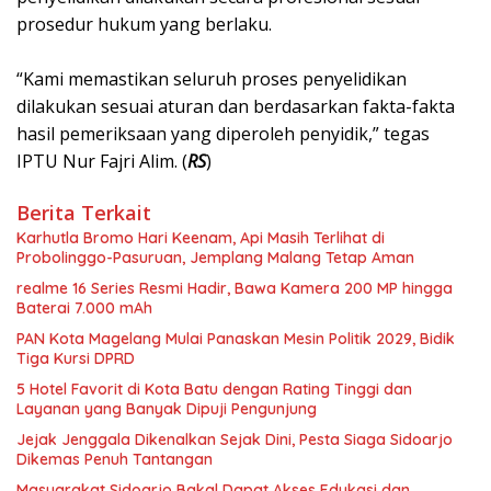
prosedur hukum yang berlaku.
‎“Kami memastikan seluruh proses penyelidikan
dilakukan sesuai aturan dan berdasarkan fakta-fakta
hasil pemeriksaan yang diperoleh penyidik,” tegas
IPTU Nur Fajri Alim. (
RS
)
Berita Terkait
Karhutla Bromo Hari Keenam, Api Masih Terlihat di
Probolinggo-Pasuruan, Jemplang Malang Tetap Aman
realme 16 Series Resmi Hadir, Bawa Kamera 200 MP hingga
Baterai 7.000 mAh
PAN Kota Magelang Mulai Panaskan Mesin Politik 2029, Bidik
Tiga Kursi DPRD
5 Hotel Favorit di Kota Batu dengan Rating Tinggi dan
Layanan yang Banyak Dipuji Pengunjung
Jejak Jenggala Dikenalkan Sejak Dini, Pesta Siaga Sidoarjo
Dikemas Penuh Tantangan
Masyarakat Sidoarjo Bakal Dapat Akses Edukasi dan