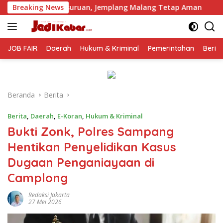
Langsung
asuruan, Jemplang Malang Tetap Aman
Breaking News
realme 16 Series
ke
konten
JOB FAIR
Daerah
Hukum & Kriminal
Pemerintahan
Berit
Beranda
Berita
Berita
,
Daerah
,
E-Koran
,
Hukum & Kriminal
Bukti Zonk, Polres Sampang
Hentikan Penyelidikan Kasus
Dugaan Penganiayaan di
Camplong
Redaksi Jakarta
27 Mei 2026