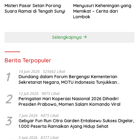
Misteri Pasar Setan Porong:
Menyusuri Keheningan yang
Suara Ramai di Tengah Sunyi
Memikat – Cerita dari
Lombok
Selengkapnya
Berita Terpopuler
1
14 Juni 2026
525662 Lihat
Diundang dalam Forum Bergengsi Kementerian
Sekretariat Negara, MOTU Indonesia Tunjukkan
Komitmen untuk Indonesia
2
12 Juli 2026
9875 Lihat
Peringatan Hari Koperasi Nasional 2026 Dihadiri
Presiden Prabowo, Momen Salam Komando Viral
3
7 Juni 2026
9475 Lihat
Gebyar Fun Run Citra Garden Entalsewu Sukses Digelar,
1.000 Peserta Ramaikan Ajang Hidup Sehat
5 Juni 2026
8377 Lihat