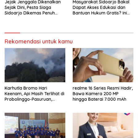
Jejak Jenggala Dikenalkan
Masyarakat Sidoarjo Bakal
Sejak Dini, Pesta Siaga
Dapat Akses Edukasi dan
Sidoarjo Dikemas Penuh
Bantuan Hukum Gratis? Ini
Tantangan
Hasil Audiensinya
Rekomendasi untuk kamu
Karhutla Bromo Hari
realme 16 Series Resmi Hadir,
Keenam, Api Masih Terlihat di
Bawa Kamera 200 MP
Probolinggo-Pasuruan,
hingga Baterai 7.000 mAh
Jemplang Malang Tetap
Aman