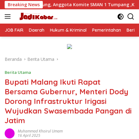
Langsung
Anggota Komite SMAN 1 Tumpang ,Ketua DPD IWOI Buka suara
Breaking News
ke
konten
JOB FAIR
Daerah
Hukum & Kriminal
Pemerintahan
Berit
Beranda
Berita Utama
Berita Utama
Bupati Malang Ikuti Rapat
Bersama Gubernur, Menteri Dody
Dorong Infrastruktur Irigasi
Wujudkan Swasembada Pangan di
Jatim
Muhammad Khoirul Umam
16 April 2025