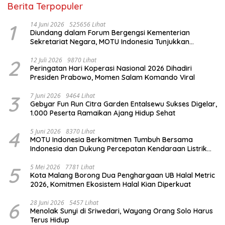
Berita Terpopuler
1
14 Juni 2026
525656 Lihat
Diundang dalam Forum Bergengsi Kementerian
Sekretariat Negara, MOTU Indonesia Tunjukkan
Komitmen untuk Indonesia
2
12 Juli 2026
9870 Lihat
Peringatan Hari Koperasi Nasional 2026 Dihadiri
Presiden Prabowo, Momen Salam Komando Viral
3
7 Juni 2026
9464 Lihat
Gebyar Fun Run Citra Garden Entalsewu Sukses Digelar,
1.000 Peserta Ramaikan Ajang Hidup Sehat
4
5 Juni 2026
8370 Lihat
MOTU Indonesia Berkomitmen Tumbuh Bersama
Indonesia dan Dukung Percepatan Kendaraan Listrik
Nasional
5
5 Mei 2026
7781 Lihat
Kota Malang Borong Dua Penghargaan UB Halal Metric
2026, Komitmen Ekosistem Halal Kian Diperkuat
6
28 Juni 2026
5457 Lihat
Menolak Sunyi di Sriwedari, Wayang Orang Solo Harus
Terus Hidup