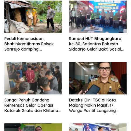
Peduli Kemanusiaan,
Sambut HUT Bhayangkara
Bhabinkamtibmas Polsek
ke-80, Satlantas Polresta
Sarirejo dampingi
Sidoarjo Gelar Bakti Sosial
Pemeriksaan Kesehatan
dan Pengobatan Gratis di
Rutin Warga
Desa Banjar Asri
Sungai Penuh Gandeng
Deteksi Dini TBC di Kota
Kemensos Gelar Operasi
Malang Makin Masif, 17
Katarak Gratis dan Khitanan
Warga Positif Langsung
Massal
Jalani Pengobatan