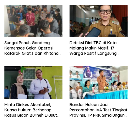
Rutin Warga
Desa Banjar Asri
Sungai Penuh Gandeng
Deteksi Dini TBC di Kota
Kemensos Gelar Operasi
Malang Makin Masif, 17
Katarak Gratis dan Khitanan
Warga Positif Langsung
Massal
Jalani Pengobatan
Minta Dinkes Akuntabel,
Bandar Huluan Jadi
Kuasa Hukum Berharap
Percontohan IVA Test Tingkat
Kasus Bidan Burneh Diusut
Provinsi, TP PKK Simalungun
Tuntas
Dorong Transformasi
Posyandu dan Pelayanan
Kesehatan Masyarakat