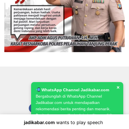
✕
WhatsApp Channel Jadikabar.com
Bergabunglah di WhatsApp Channel
Jadikabar.com untuk mendapatkan
rekomendasi berita penting dan menarik.
Berita Lowongan Kerja, kriminalitas, politik,
pemerintahan, pertanian & ketahanan
jadikabar.com
wants to play speech
Pedoman Media Siber
Kode Etik Jurnalistik
Redaksi
pangan.