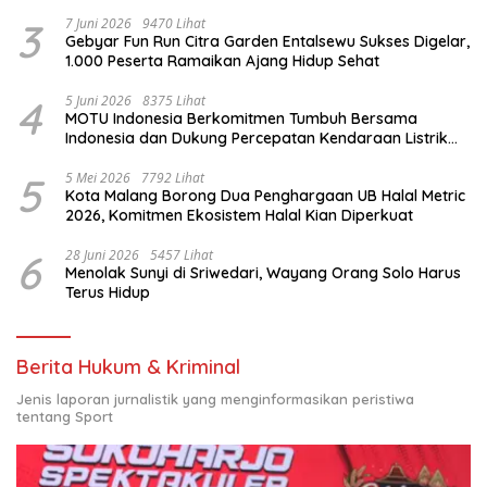
3
7 Juni 2026
9470 Lihat
Gebyar Fun Run Citra Garden Entalsewu Sukses Digelar,
1.000 Peserta Ramaikan Ajang Hidup Sehat
4
5 Juni 2026
8375 Lihat
MOTU Indonesia Berkomitmen Tumbuh Bersama
Indonesia dan Dukung Percepatan Kendaraan Listrik
Nasional
5
5 Mei 2026
7792 Lihat
Kota Malang Borong Dua Penghargaan UB Halal Metric
2026, Komitmen Ekosistem Halal Kian Diperkuat
6
28 Juni 2026
5457 Lihat
Menolak Sunyi di Sriwedari, Wayang Orang Solo Harus
Terus Hidup
Berita Hukum & Kriminal
Jenis laporan jurnalistik yang menginformasikan peristiwa
tentang Sport