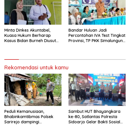
Minta Dinkes Akuntabel,
Bandar Huluan Jadi
Kuasa Hukum Berharap
Percontohan IVA Test Tingkat
Kasus Bidan Burneh Diusut
Provinsi, TP PKK Simalungun
Tuntas
Dorong Transformasi
Posyandu dan Pelayanan
Kesehatan Masyarakat
Rekomendasi untuk kamu
Peduli Kemanusiaan,
Sambut HUT Bhayangkara
Bhabinkamtibmas Polsek
ke-80, Satlantas Polresta
Sarirejo dampingi
Sidoarjo Gelar Bakti Sosial
Pemeriksaan Kesehatan
dan Pengobatan Gratis di