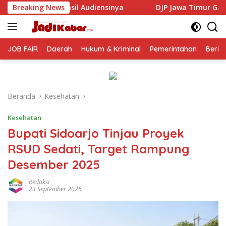
Langsung
nsinya
Breaking News
DJP Jawa Timur Gandeng GP Ansor Tingkatkan L
ke
konten
JOB FAIR
Daerah
Hukum & Kriminal
Pemerintahan
Berit
Beranda
Kesehatan
Kesehatan
Bupati Sidoarjo Tinjau Proyek
RSUD Sedati, Target Rampung
Desember 2025
Redaksi
23 September 2025