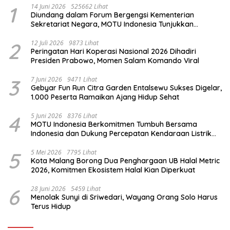
1
14 Juni 2026
525662 Lihat
Diundang dalam Forum Bergengsi Kementerian
Sekretariat Negara, MOTU Indonesia Tunjukkan
Komitmen untuk Indonesia
2
12 Juli 2026
9873 Lihat
Peringatan Hari Koperasi Nasional 2026 Dihadiri
Presiden Prabowo, Momen Salam Komando Viral
3
7 Juni 2026
9471 Lihat
Gebyar Fun Run Citra Garden Entalsewu Sukses Digelar,
1.000 Peserta Ramaikan Ajang Hidup Sehat
4
5 Juni 2026
8376 Lihat
MOTU Indonesia Berkomitmen Tumbuh Bersama
Indonesia dan Dukung Percepatan Kendaraan Listrik
Nasional
5
5 Mei 2026
7795 Lihat
Kota Malang Borong Dua Penghargaan UB Halal Metric
2026, Komitmen Ekosistem Halal Kian Diperkuat
6
28 Juni 2026
5459 Lihat
Menolak Sunyi di Sriwedari, Wayang Orang Solo Harus
Terus Hidup