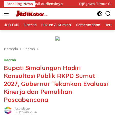
Langsung
sinya
Breaking News
DJP Jawa Timur Gandeng GP Ansor Tingkatkan Li
ke
konten
JOB FAIR
Daerah
Hukum & Kriminal
Pemerintahan
Berit
Beranda
Daerah
Daerah
Bupati Simalungun Hadiri
Konsultasi Publik RKPD Sumut
2027, Gubernur Tekankan Evaluasi
Kinerja dan Pemulihan
Pascabencana
Jaka Media
30 Januari 2026