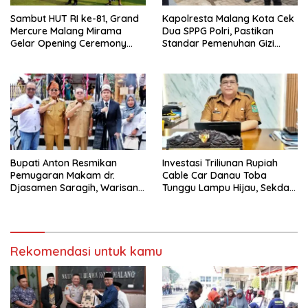
Sambut HUT RI ke-81, Grand
Kapolresta Malang Kota Cek
Mercure Malang Mirama
Dua SPPG Polri, Pastikan
Gelar Opening Ceremony
Standar Pemenuhan Gizi
Olimpiade Agustusan 2026
hingga Pengelolaan Limbah
Berjalan Optimal
Bupati Anton Resmikan
Investasi Triliunan Rupiah
Pemugaran Makam dr.
Cable Car Danau Toba
Djasamen Saragih, Warisan
Tunggu Lampu Hijau, Sekda
Dokter Pertama Simalungun
Simalungun: Kami Dukung,
Diabadikan untuk Generasi
Tapi Harus Taat Aturan
Mendatang
Rekomendasi untuk kamu