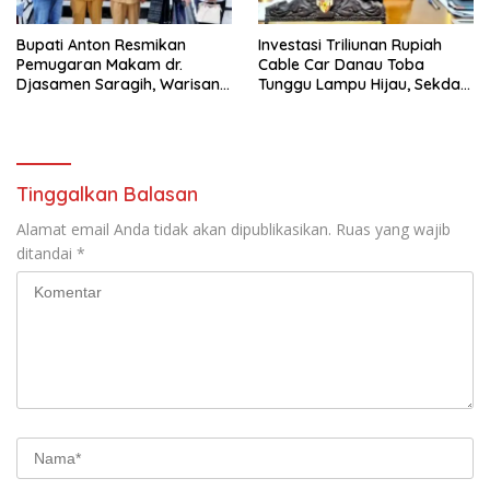
Bupati Anton Resmikan
Investasi Triliunan Rupiah
Pemugaran Makam dr.
Cable Car Danau Toba
Djasamen Saragih, Warisan
Tunggu Lampu Hijau, Sekda
Dokter Pertama Simalungun
Simalungun: Kami Dukung,
Diabadikan untuk Generasi
Tapi Harus Taat Aturan
Mendatang
Tinggalkan Balasan
Alamat email Anda tidak akan dipublikasikan.
Ruas yang wajib
ditandai
*