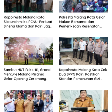
Kapolresta Malang Kota
Polresta Malang Kota Gelar
Silaturahmi ke PCNU, Perkuat
Makan Bersama dan
Sinergi Ulama dan Polri Jaga
Pemeriksaan Kesehatan
Kamtibmas Khususnya
Gratis, Perkuat Pelayanan
Persoalan Sosial
untuk Masyarakat
Sambut HUT RI ke-81, Grand
Kapolresta Malang Kota Cek
Mercure Malang Mirama
Dua SPPG Polri, Pastikan
Gelar Opening Ceremony
Standar Pemenuhan Gizi
Olimpiade Agustusan 2026
hingga Pengelolaan Limbah
Berjalan Optimal