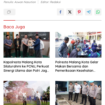
Penulis: Aswan Nasution
Editor: Redaksi
Baca Juga
Kapolresta Malang Kota
Polresta Malang Kota Gelar
Silaturahmi ke PCNU, Perkuat
Makan Bersama dan
Sinergi Ulama dan Polri Jaga
Pemeriksaan Kesehatan
Kamtibmas Khususnya
Gratis, Perkuat Pelayanan
Persoalan Sosial
untuk Masyarakat