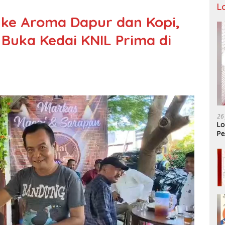
L
k ke Aroma Dapur dan Kopi,
Buka Kedai KNIL Prima di
26
Lo
Pe
Ar