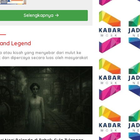
Rp2,5 Juta per Bulan
Selengkapnya
and Legend
ta atau kisah yang menyebar dari mulut ke
t dan dipercaya secara luas oleh masyarakat