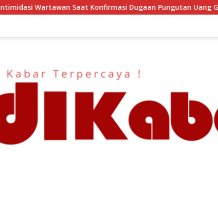
onfirmasi Dugaan Pungutan Uang Gedung, Anggota Komite SMA