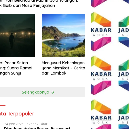
eri Noni Belanda di Pabrik Gula Tulangan,
k Gaib dari Masa Penjajahan
eri Pasar Setan
Menyusuri Keheningan
ng: Suara Ramai
yang Memikat – Cerita
engah Sunyi
dari Lombok
Selengkapnya
ita Terpopuler
14 Juni 2026
525657 Lihat
Diundang dalam Forum Bergengsi