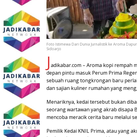
Foto Istimewa Dari Dunia Jurnalistik ke Aroma Dapu
Sidoarjo
J
adikabar.com – Aroma kopi rempah m
depan pintu masuk Perum Prima Regency
sebuah ruang tongkrongan baru perlah
dan sajian kuliner rumahan yang meng
Menariknya, kedai tersebut bukan diba
seorang wartawan yang akrab disapa Bol
mencoba meracik cerita baru melalui s
Pemilik Kedai KNIL Prima, atau yang a