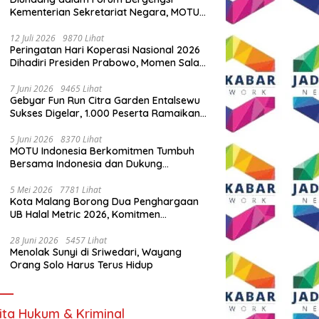
Kementerian Sekretariat Negara, MOTU
Indonesia Tunjukkan Komitmen untuk
Indonesia
12 Juli 2026
9870 Lihat
Peringatan Hari Koperasi Nasional 2026
Dihadiri Presiden Prabowo, Momen Salam
Komando Viral
7 Juni 2026
9465 Lihat
Gebyar Fun Run Citra Garden Entalsewu
Sukses Digelar, 1.000 Peserta Ramaikan
Ajang Hidup Sehat
5 Juni 2026
8370 Lihat
MOTU Indonesia Berkomitmen Tumbuh
Bersama Indonesia dan Dukung
Percepatan Kendaraan Listrik Nasional
5 Mei 2026
7781 Lihat
Kota Malang Borong Dua Penghargaan
UB Halal Metric 2026, Komitmen
Ekosistem Halal Kian Diperkuat
28 Juni 2026
5457 Lihat
Menolak Sunyi di Sriwedari, Wayang
Orang Solo Harus Terus Hidup
ita Hukum & Kriminal