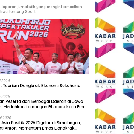
s laporan jurnalistik yang menginformasikan
stiwa tentang Sport
li 2026
t Tourism Dongkrak Ekonomi Sukoharjo
li 2026
an Peserta dari Berbagai Daerah di Jawa
ur Meriahkan Lamongan Bhayangkara Fun
 2026
ni 2026
y Asia Pasifik 2026 Digelar di Simalungun,
ati Anton: Momentum Emas Dongkrak
wisata dan Ekonomi Daerah