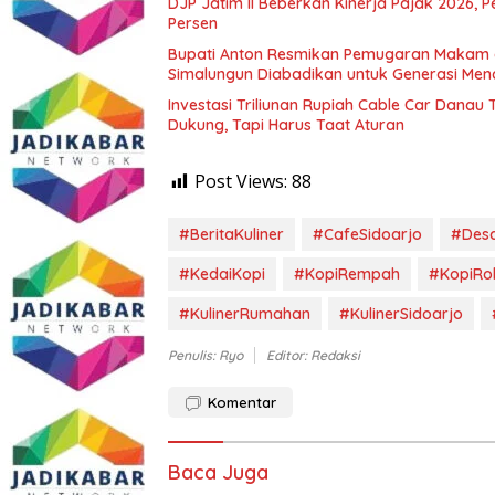
DJP Jatim II Beberkan Kinerja Pajak 2026, 
Persen
Bupati Anton Resmikan Pemugaran Makam d
Simalungun Diabadikan untuk Generasi Me
Investasi Triliunan Rupiah Cable Car Dana
Dukung, Tapi Harus Taat Aturan
Post Views:
88
#BeritaKuliner
#CafeSidoarjo
#Desa
#KedaiKopi
#KopiRempah
#KopiRo
#KulinerRumahan
#KulinerSidoarjo
Penulis: Ryo
Editor: Redaksi
Komentar
Baca Juga