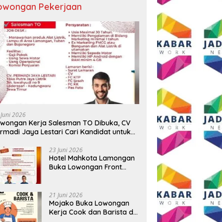
owongan Pekerjaan
 Juni 2026
wongan Kerja Salesman TO Dibuka, CV
rmadi Jaya Lestari Cari Kandidat untuk
ea Lamongan, Tuban, dan Bojonegoro
23 Juni 2026
Hotel Mahkota Lamongan
Buka Lowongan Front
Office dan Maintenance
Engineering, Simak
Syaratnya
21 Juni 2026
Mojako Buka Lowongan
Kerja Cook dan Barista di
Surabaya, Gaji Hingga