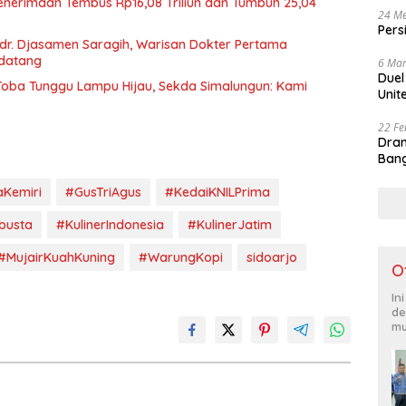
Penerimaan Tembus Rp16,08 Triliun dan Tumbuh 25,04
24 Me
Pers
r. Djasamen Saragih, Warisan Dokter Pertama
ndatang
6 Mar
Duel
u Toba Tunggu Lampu Hijau, Sekda Simalungun: Kami
Unit
22 Fe
Dram
Bang
Kemiri
#GusTriAgus
#KedaiKNILPrima
busta
#KulinerIndonesia
#KulinerJatim
#MujairKuahKuning
#WarungKopi
sidoarjo
O
In
de
mu