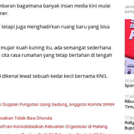
mbaran bagaimana banyak insan media kini mulai
Jeni
peri
ner.
 tetapi juga menghadirkan ruang baru yang bisa
 mujair kuah kuning itu, ada semangat sederhana
cita rasa rumahan yang tetap bertahan di tengah
ai dikenal lewat sebuah kedai kecil bernama KNIL
20 Ju
Spor
11 Ju
Ribu
asi Dugaan Pungutan Uang Gedung, Anggota Komite SMAN
Tim
Bike
17 Ju
baikan Tidak Bisa Ditunda
Rall
afrani Konsolidasikan Kekuatan Organisasi di Malang
Bup
Pari