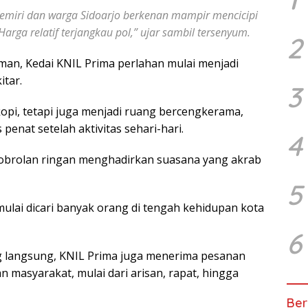
emiri dan warga Sidoarjo berkenan mampir mencicipi
ga relatif terjangkau pol,” ujar sambil tersenyum.
2
n, Kedai KNIL Prima perlahan mulai menjadi
tar.
3
pi, tetapi juga menjadi ruang bercengkerama,
penat setelah aktivitas sehari-hari.
4
 obrolan ringan menghadirkan suasana yang akrab
5
 mulai dicari banyak orang di tengah kehidupan kota
6
g langsung, KNIL Prima juga menerima pesanan
 masyarakat, mulai dari arisan, rapat, hingga
Ber