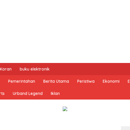
 Koran
buku elektronik
Pemerintahan
Berita Utama
Peristiwa
Ekonomi
E
rts
Urband Legend
Iklan