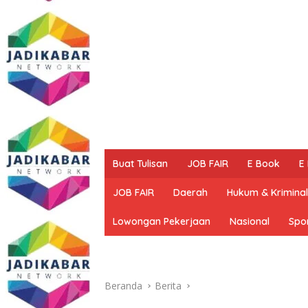
Buat Tulisan
JOB FAIR
E Book
E
JOB FAIR
Daerah
Hukum & Kriminal
Lowongan Pekerjaan
Nasional
Spo
Beranda
Berita