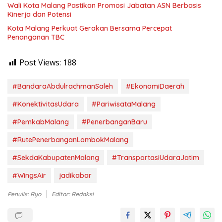
Wali Kota Malang Pastikan Promosi Jabatan ASN Berbasis
Kinerja dan Potensi
Kota Malang Perkuat Gerakan Bersama Percepat
Penanganan TBC
Post Views:
188
#BandaraAbdulrachmanSaleh
#EkonomiDaerah
#KonektivitasUdara
#PariwisataMalang
#PemkabMalang
#PenerbanganBaru
#RutePenerbanganLombokMalang
#SekdaKabupatenMalang
#TransportasiUdaraJatim
#WingsAir
jadikabar
Penulis: Ryo
Editor: Redaksi