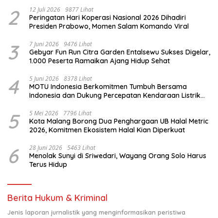
Komitmen untuk Indonesia
2
12 Juli 2026
9877 Lihat
Peringatan Hari Koperasi Nasional 2026 Dihadiri
Presiden Prabowo, Momen Salam Komando Viral
3
7 Juni 2026
9476 Lihat
Gebyar Fun Run Citra Garden Entalsewu Sukses Digelar,
1.000 Peserta Ramaikan Ajang Hidup Sehat
4
5 Juni 2026
8378 Lihat
MOTU Indonesia Berkomitmen Tumbuh Bersama
Indonesia dan Dukung Percepatan Kendaraan Listrik
Nasional
5
5 Mei 2026
7796 Lihat
Kota Malang Borong Dua Penghargaan UB Halal Metric
2026, Komitmen Ekosistem Halal Kian Diperkuat
6
28 Juni 2026
5463 Lihat
Menolak Sunyi di Sriwedari, Wayang Orang Solo Harus
Terus Hidup
Berita Hukum & Kriminal
Jenis laporan jurnalistik yang menginformasikan peristiwa