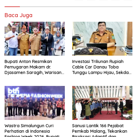
Baca Juga
Bupati Anton Resmikan
Investasi Triliunan Rupiah
Pemugaran Makam dr.
Cable Car Danau Toba
Djasamen Saragih, Warisan
Tunggu Lampu Hijau, Sekda
Dokter Pertama Simalungun
Simalungun: Kami Dukung,
Diabadikan untuk Generasi
Tapi Harus Taat Aturan
Mendatang
Wastra Simalungun Curi
Sanusi Lantik 166 Pejabat
Perhatian di Indonesia
Pemkab Malang, Tekankan
Fashion Week 2026, Bupati
Birokrasi Adaptif dan