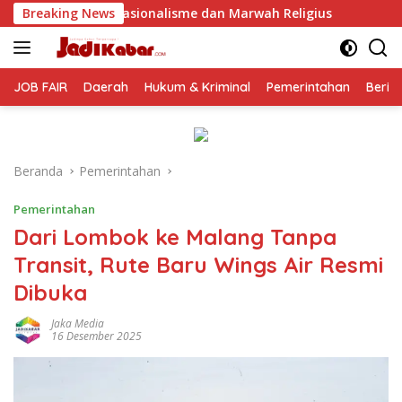
Langsung
lisme dan Marwah Religius
Breaking News
Jelang Perayaan HUT RI ke-8
ke
konten
JOB FAIR
Daerah
Hukum & Kriminal
Pemerintahan
Berit
Beranda
Pemerintahan
Pemerintahan
Dari Lombok ke Malang Tanpa
Transit, Rute Baru Wings Air Resmi
Dibuka
Jaka Media
16 Desember 2025