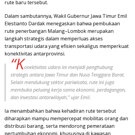
rute baru tersebut.
Dalam sambutannya, Wakil Gubernur Jawa Timur Emil
Elestianto Dardak menegaskan bahwa pembukaan
rute penerbangan Malang–Lombok merupakan
langkah strategis dalam memperluas akses
transportasi udara yang efisien sekaligus memperkuat
konektivitas antarprovinsi.
“K
onektivitas udara ini menjadi penghubung
strategis antara Jawa Timur dan Nusa Tenggara Barat.
Selain mendukung sektor pariwisata, rute ini juga
membuka peluang kerja sama ekonomi, perdagangan,
dan investasi antarwilayah,” ujar Emil.
Ia menambahkan bahwa kehadiran rute tersebut
diharapkan mampu mempercepat mobilitas orang dan
distribusi barang, serta mendorong pemerataan
pertumbuhan ekonomi, khususnya di kawasan