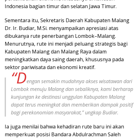
Indonesia bagian timur dan selatan Jawa Timur.
Sementara itu, Sekretaris Daerah Kabupaten Malang
Dr. Ir. Budiar, M.Si. menyampaikan apresiasi atas
dibukanya rute penerbangan Lombok–Malang.
Menurutnya, rute ini menjadi peluang strategis bagi
Kabupaten Malang dan Malang Raya dalam
meningkatkan daya saing daerah, khususnya pada
sektor pariwisata dan ekonomi kreatif.
“D
engan semakin mudahnya akses wisatawan dari
Lombok menuju Malang dan sebaliknya, kami berharap
kunjungan ke destinasi unggulan Kabupaten Malang
dapat terus meningkat dan memberikan dampak positif
bagi perekonomian masyarakat,” ungkap Budiar.
Ia juga menilai bahwa kehadiran rute baru ini akan
memperkuat posisi Bandara Abdulrachman Saleh