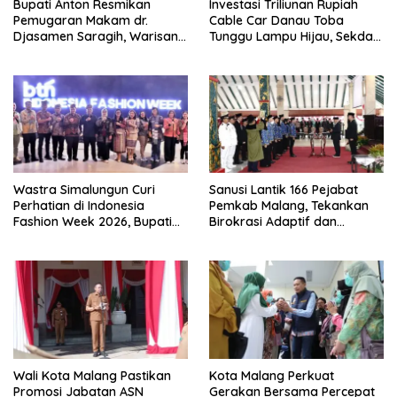
Bupati Anton Resmikan
Investasi Triliunan Rupiah
Pemugaran Makam dr.
Cable Car Danau Toba
Djasamen Saragih, Warisan
Tunggu Lampu Hijau, Sekda
Dokter Pertama Simalungun
Simalungun: Kami Dukung,
Diabadikan untuk Generasi
Tapi Harus Taat Aturan
Mendatang
Wastra Simalungun Curi
Sanusi Lantik 166 Pejabat
Perhatian di Indonesia
Pemkab Malang, Tekankan
Fashion Week 2026, Bupati
Birokrasi Adaptif dan
Anton: Budaya Harus Jadi
Berorientasi Pelayanan
Kekuatan Ekonomi
Wali Kota Malang Pastikan
Kota Malang Perkuat
Promosi Jabatan ASN
Gerakan Bersama Percepat