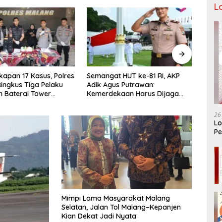
L
apan 17 Kasus, Polres
Semangat HUT ke-81 RI, AKP
Tiga
ingkus Tiga Pelaku
Adik Agus Putrawan:
Raya 
n Baterai Tower
Kemerdekaan Harus Dijaga
Bera
nikasi
dengan Integritas dan Perang
Menuj
Melawan Narkoba
PORP
26
Lo
Pe
Ar
Mimpi Lama Masyarakat Malang
Selatan, Jalan Tol Malang–Kepanjen
Kian Dekat Jadi Nyata