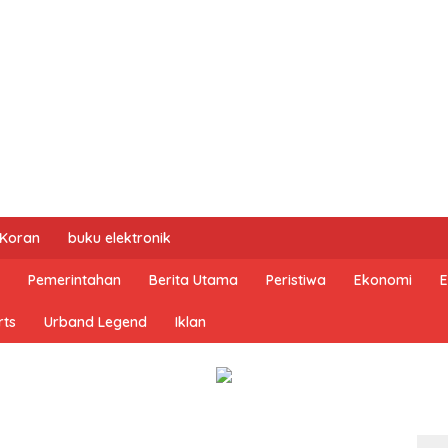
 Koran
buku elektronik
Pemerintahan
Berita Utama
Peristiwa
Ekonomi
E
rts
Urband Legend
Iklan