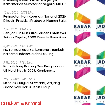
Kementerian Sekretariat Negara, MOTU
Indonesia Tunjukkan Komitmen untuk
Indonesia
12 Juli 2026
9872 Lihat
Peringatan Hari Koperasi Nasional 2026
Dihadiri Presiden Prabowo, Momen Salam
Komando Viral
7 Juni 2026
9468 Lihat
Gebyar Fun Run Citra Garden Entalsewu
Sukses Digelar, 1.000 Peserta Ramaikan
Ajang Hidup Sehat
5 Juni 2026
8373 Lihat
MOTU Indonesia Berkomitmen Tumbuh
Bersama Indonesia dan Dukung
Percepatan Kendaraan Listrik Nasional
5 Mei 2026
7784 Lihat
Kota Malang Borong Dua Penghargaan
UB Halal Metric 2026, Komitmen
Ekosistem Halal Kian Diperkuat
28 Juni 2026
5457 Lihat
Menolak Sunyi di Sriwedari, Wayang
Orang Solo Harus Terus Hidup
ita Hukum & Kriminal