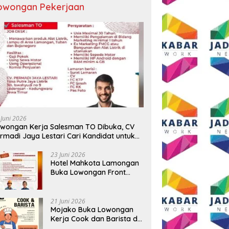
owongan Pekerjaan
 BUMD Air Minum Malang
Wali Kota Malang Paparkan
D
Perkuat Kolaborasi,
Model Pembangunan
S
ngkatkan Kontingen
Berkelanjutan di Forum
P
u Seleksi Atlet
Nasional Bangun Bangsa
A
AMNAS IX 2026
Conference 2026
T
 Juni 2026
B
wongan Kerja Salesman TO Dibuka, CV
rmadi Jaya Lestari Cari Kandidat untuk
ea Lamongan, Tuban, dan Bojonegoro
23 Juni 2026
Hotel Mahkota Lamongan
Buka Lowongan Front
Office dan Maintenance
Engineering, Simak
Syaratnya
21 Juni 2026
Mojako Buka Lowongan
Kerja Cook dan Barista di
Surabaya, Gaji Hingga