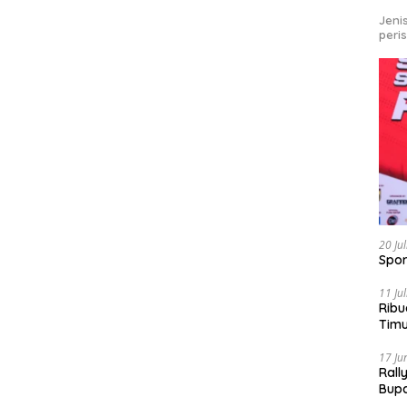
Jeni
peri
20 Ju
Spor
11 Ju
Ribu
Tim
Bike
17 Ju
Rall
Bup
Pari