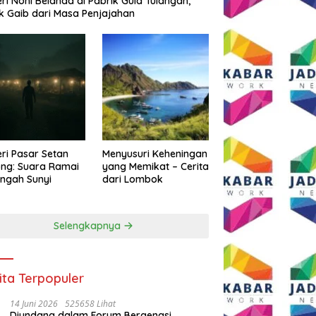
eri Noni Belanda di Pabrik Gula Tulangan,
k Gaib dari Masa Penjajahan
eri Pasar Setan
Menyusuri Keheningan
ng: Suara Ramai
yang Memikat – Cerita
engah Sunyi
dari Lombok
Selengkapnya
ita Terpopuler
14 Juni 2026
525658 Lihat
Diundang dalam Forum Bergengsi