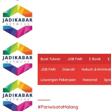
Buat Tulisan
JOB FAIR
E Book
E
JOB FAIR
Daerah
Hukum & Kriminal
Lowongan Pekerjaan
Nasional
Spo
#PariwisataMalang