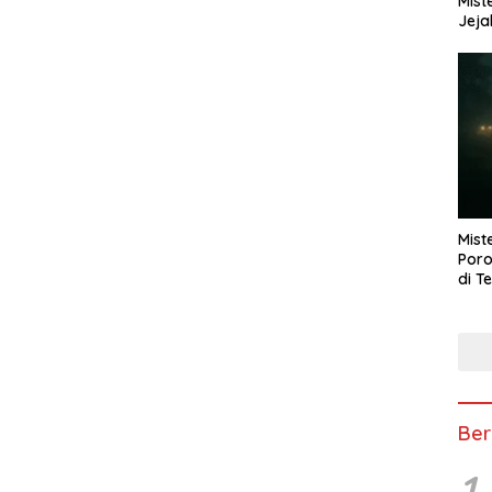
Mist
Jeja
Mist
Poro
di T
Ber
1