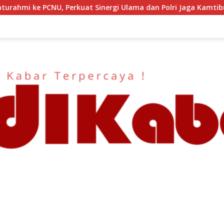
inergi Ulama dan Polri Jaga Kamtibmas Khususnya Persoalan Sos