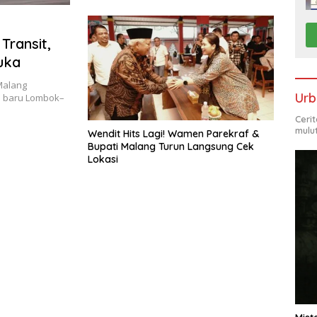
Transit,
uka
Malang
Urb
n baru Lombok–
Ceri
mulu
Wendit Hits Lagi! Wamen Parekraf &
Bupati Malang Turun Langsung Cek
Lokasi