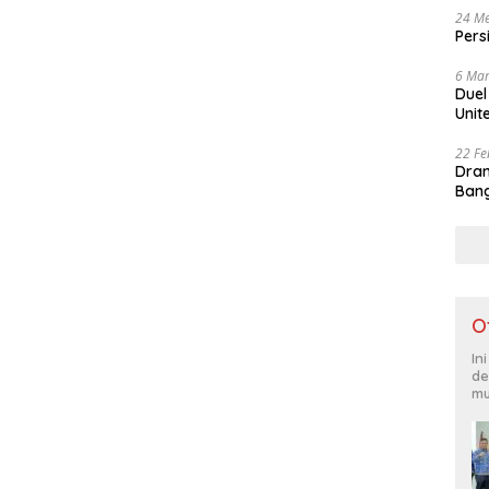
24 Me
Pers
6 Mar
Duel
Unit
22 Fe
Dram
Bang
O
In
de
mu