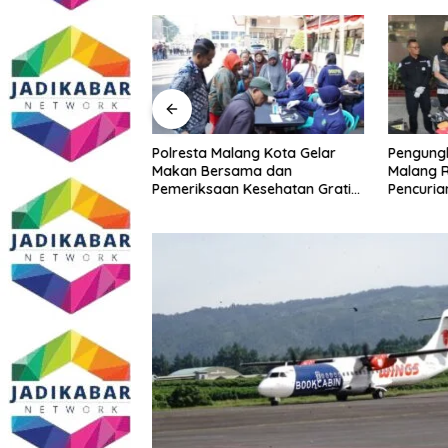
Malang Kota
Polresta Malang Kota Gelar
Pengungk
ke PCNU, Perkuat
Makan Bersama dan
Malang R
a dan Polri Jaga
Pemeriksaan Kesehatan Gratis,
Pencuria
Khususnya
Perkuat Pelayanan untuk
Telekomu
sial
Masyarakat