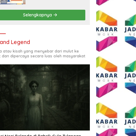
Rp2,5 Juta per Bulan
Selengkapnya
and Legend
ta atau kisah yang menyebar dari mulut ke
t dan dipercaya secara luas oleh masyarakat