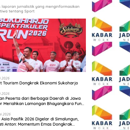
s laporan jurnalistik yang menginformasikan
stiwa tentang Sport
li 2026
t Tourism Dongkrak Ekonomi Sukoharjo
li 2026
an Peserta dari Berbagai Daerah di Jawa
ur Meriahkan Lamongan Bhayangkara Fun
 2026
ni 2026
y Asia Pasifik 2026 Digelar di Simalungun,
ati Anton: Momentum Emas Dongkrak
wisata dan Ekonomi Daerah