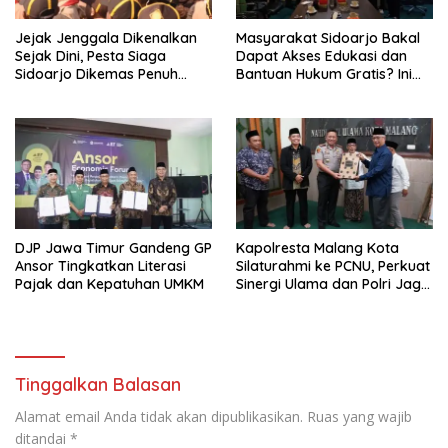
Jejak Jenggala Dikenalkan
Masyarakat Sidoarjo Bakal
Sejak Dini, Pesta Siaga
Dapat Akses Edukasi dan
Sidoarjo Dikemas Penuh
Bantuan Hukum Gratis? Ini
Tantangan
Hasil Audiensinya
DJP Jawa Timur Gandeng GP
Kapolresta Malang Kota
Ansor Tingkatkan Literasi
Silaturahmi ke PCNU, Perkuat
Pajak dan Kepatuhan UMKM
Sinergi Ulama dan Polri Jaga
Kamtibmas Khususnya
Persoalan Sosial
Tinggalkan Balasan
Alamat email Anda tidak akan dipublikasikan.
Ruas yang wajib
ditandai
*