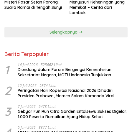
Misteri Pasar Setan Porong:
Menyusuri Keheningan yang
Suara Ramai di Tengah Sunyi
Memikat – Cerita dari
Lombok
Selengkapnya
Berita Terpopuler
1
14 Juni 2026
525662 Lihat
Diundang dalam Forum Bergengsi Kementerian
Sekretariat Negara, MOTU Indonesia Tunjukkan
Komitmen untuk Indonesia
2
12 Juli 2026
9874 Lihat
Peringatan Hari Koperasi Nasional 2026 Dihadiri
Presiden Prabowo, Momen Salam Komando Viral
3
7 Juni 2026
9473 Lihat
Gebyar Fun Run Citra Garden Entalsewu Sukses Digelar,
1.000 Peserta Ramaikan Ajang Hidup Sehat
5 Juni 2026
8377 Lihat