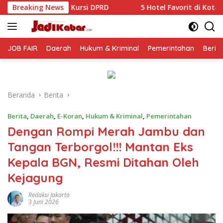
Langsung
i DPRD
Breaking News
5 Hotel Favorit di Kota Batu dengan Rating Tin
ke
konten
JOB FAIR
Daerah
Hukum & Kriminal
Pemerintahan
Berit
Beranda
Berita
Berita
,
Daerah
,
E-Koran
,
Hukum & Kriminal
,
Pemerintahan
Dengan Rompi Merah Jambu dan
Tangan Terborgol!!! Mantan Eks
Kepala BGN, Resmi Ditahan Oleh
Kejagung
Redaksi Jakarta
3 Juni 2026