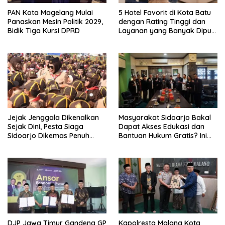
PAN Kota Magelang Mulai
5 Hotel Favorit di Kota Batu
Panaskan Mesin Politik 2029,
dengan Rating Tinggi dan
Bidik Tiga Kursi DPRD
Layanan yang Banyak Dipuji
Pengunjung
Jejak Jenggala Dikenalkan
Masyarakat Sidoarjo Bakal
Sejak Dini, Pesta Siaga
Dapat Akses Edukasi dan
Sidoarjo Dikemas Penuh
Bantuan Hukum Gratis? Ini
Tantangan
Hasil Audiensinya
DJP Jawa Timur Gandeng GP
Kapolresta Malang Kota