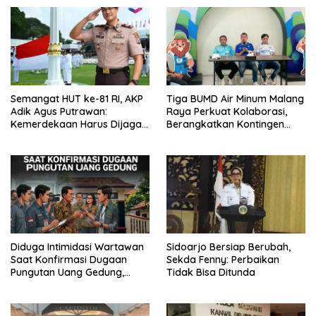
Semangat HUT ke-81 RI, AKP
Tiga BUMD Air Minum Malang
Adik Agus Putrawan:
Raya Perkuat Kolaborasi,
Kemerdekaan Harus Dijaga
Berangkatkan Kontingen
dengan Integritas dan
Menuju Seleksi Atlet
Perang Melawan Narkoba
PORPAMNAS IX 2026
Diduga Intimidasi Wartawan
Sidoarjo Bersiap Berubah,
Saat Konfirmasi Dugaan
Sekda Fenny: Perbaikan
Pungutan Uang Gedung,
Tidak Bisa Ditunda
Anggota Komite SMAN 1
Tumpang ,Ketua DPD IWOI
Buka suara