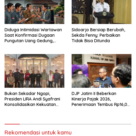
Diduga Intimidasi Wartawan
Sidoarjo Bersiap Berubah,
Saat Konfirmasi Dugaan
Sekda Fenny: Perbaikan
Pungutan Uang Gedung,
Tidak Bisa Ditunda
Anggota Komite SMAN 1
Tumpang ,Ketua DPD IWOI
Buka suara
Bukan Sekadar Ngopi,
DJP Jatim II Beberkan
Presiden LIRA Andi Syafrani
Kinerja Pajak 2026,
Konsolidasikan Kekuatan
Penerimaan Tembus Rp16,08
Organisasi di Malang
Triliun dan Tumbuh 25,04
Persen
Rekomendasi untuk kamu