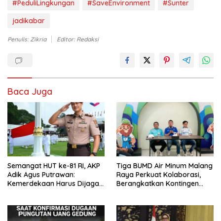
#PeduliLingkungan
#SaveEnvironment
#Sunter
jadikabar
Penulis: Zikria
Editor: Redaksi
Baca Juga
Semangat HUT ke-81 RI, AKP
Tiga BUMD Air Minum Malang
Adik Agus Putrawan:
Raya Perkuat Kolaborasi,
Kemerdekaan Harus Dijaga
Berangkatkan Kontingen
dengan Integritas dan
Menuju Seleksi Atlet
Perang Melawan Narkoba
PORPAMNAS IX 2026