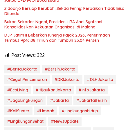
,Ketua DPD IWOI Buka suara
Sidoarjo Bersiap Berubah, Sekda Fenny: Perbaikan Tidak Bisa
Ditunda
Bukan Sekadar Ngopi, Presiden LIRA Andi Syafrani
Konsolidasikan Kekuatan Organisasi di Malang
DJP Jatim II Beberkan Kinerja Pajak 2026, Penerimaan
Tembus Rp16,08 Triliun dan Tumbuh 25,04 Persen
Post Views:
322
#BeritaJakarta
#BersihJakarta
#CegahPencemaran
#DKIJakarta
#DLHJakarta
#EcoLiving
#HijaukanJakarta
#InfoJakarta
#JagaLingkungan
#Jakarta
#JakartaBersih
#KaliSunter
#Limbah
#LingkunganHidup
#LingkunganSehat
#NewsUpdate