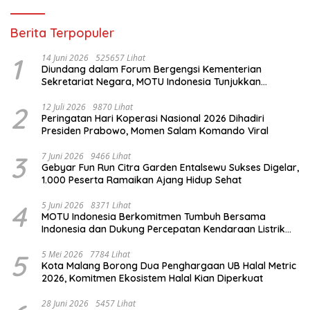
Berita Terpopuler
1
14 Juni 2026
525657 Lihat
Diundang dalam Forum Bergengsi Kementerian
Sekretariat Negara, MOTU Indonesia Tunjukkan
Komitmen untuk Indonesia
2
12 Juli 2026
9870 Lihat
Peringatan Hari Koperasi Nasional 2026 Dihadiri
Presiden Prabowo, Momen Salam Komando Viral
3
7 Juni 2026
9466 Lihat
Gebyar Fun Run Citra Garden Entalsewu Sukses Digelar,
1.000 Peserta Ramaikan Ajang Hidup Sehat
4
5 Juni 2026
8371 Lihat
MOTU Indonesia Berkomitmen Tumbuh Bersama
Indonesia dan Dukung Percepatan Kendaraan Listrik
Nasional
5
5 Mei 2026
7784 Lihat
Kota Malang Borong Dua Penghargaan UB Halal Metric
2026, Komitmen Ekosistem Halal Kian Diperkuat
28 Juni 2026
5457 Lihat