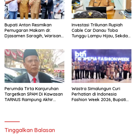
Bupati Anton Resmikan
Investasi Triliunan Rupiah
Pemugaran Makam dr.
Cable Car Danau Toba
Djasamen Saragih, Warisan
Tunggu Lampu Hijau, Sekda
Dokter Pertama Simalungun
Simalungun: Kami Dukung,
Diabadikan untuk Generasi
Tapi Harus Taat Aturan
Mendatang
Perumda Tirta Kanjuruhan
Wastra Simalungun Curi
Targetkan SPAM Di Kawasan
Perhatian di Indonesia
TARNUS Rampung Akhir
Fashion Week 2026, Bupati
Tahun
Anton: Budaya Harus Jadi
Kekuatan Ekonomi
Tinggalkan Balasan