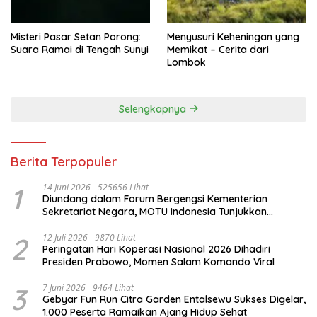
Misteri Pasar Setan Porong:
Menyusuri Keheningan yang
Suara Ramai di Tengah Sunyi
Memikat – Cerita dari
Lombok
Selengkapnya
Berita Terpopuler
1
14 Juni 2026
525656 Lihat
Diundang dalam Forum Bergengsi Kementerian
Sekretariat Negara, MOTU Indonesia Tunjukkan
Komitmen untuk Indonesia
2
12 Juli 2026
9870 Lihat
Peringatan Hari Koperasi Nasional 2026 Dihadiri
Presiden Prabowo, Momen Salam Komando Viral
3
7 Juni 2026
9464 Lihat
Gebyar Fun Run Citra Garden Entalsewu Sukses Digelar,
1.000 Peserta Ramaikan Ajang Hidup Sehat