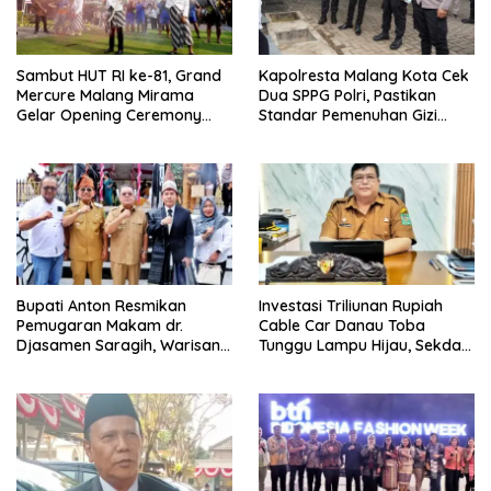
Sambut HUT RI ke-81, Grand
Kapolresta Malang Kota Cek
Mercure Malang Mirama
Dua SPPG Polri, Pastikan
Gelar Opening Ceremony
Standar Pemenuhan Gizi
Olimpiade Agustusan 2026
hingga Pengelolaan Limbah
Berjalan Optimal
Bupati Anton Resmikan
Investasi Triliunan Rupiah
Pemugaran Makam dr.
Cable Car Danau Toba
Djasamen Saragih, Warisan
Tunggu Lampu Hijau, Sekda
Dokter Pertama Simalungun
Simalungun: Kami Dukung,
Diabadikan untuk Generasi
Tapi Harus Taat Aturan
Mendatang