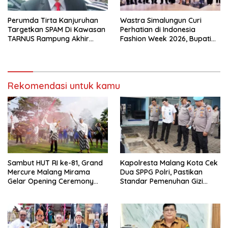
Perumda Tirta Kanjuruhan
Wastra Simalungun Curi
Targetkan SPAM Di Kawasan
Perhatian di Indonesia
TARNUS Rampung Akhir
Fashion Week 2026, Bupati
Tahun
Anton: Budaya Harus Jadi
Kekuatan Ekonomi
Rekomendasi untuk kamu
Sambut HUT RI ke-81, Grand
Kapolresta Malang Kota Cek
Mercure Malang Mirama
Dua SPPG Polri, Pastikan
Gelar Opening Ceremony
Standar Pemenuhan Gizi
Olimpiade Agustusan 2026
hingga Pengelolaan Limbah
Berjalan Optimal