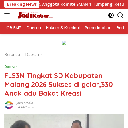
Langsung
 Anggota Komite SMAN 1 Tumpang ,Ketua DPD IWOI Buka suara
Breaking News
ke
konten
JOB FAIR
Daerah
Hukum & Kriminal
Pemerintahan
Berit
Beranda
Daerah
Daerah
FLS3N Tingkat SD Kabupaten
Malang 2026 Sukses di gelar,330
Anak adu Bakat Kreasi
Jaka Media
24 Mei 2026