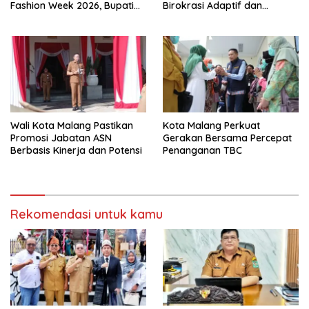
Fashion Week 2026, Bupati
Birokrasi Adaptif dan
Anton: Budaya Harus Jadi
Berorientasi Pelayanan
Kekuatan Ekonomi
Wali Kota Malang Pastikan
Kota Malang Perkuat
Promosi Jabatan ASN
Gerakan Bersama Percepat
Berbasis Kinerja dan Potensi
Penanganan TBC
Rekomendasi untuk kamu