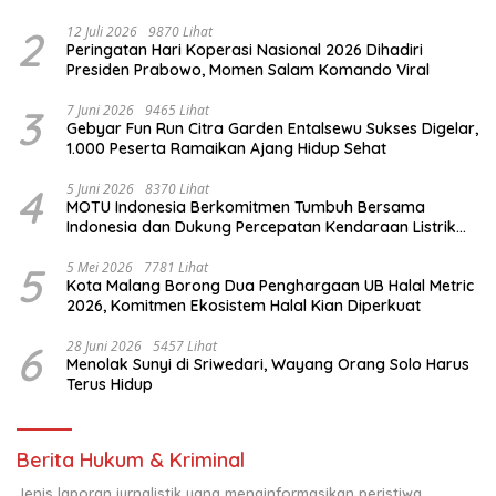
Komitmen untuk Indonesia
2
12 Juli 2026
9870 Lihat
Peringatan Hari Koperasi Nasional 2026 Dihadiri
Presiden Prabowo, Momen Salam Komando Viral
3
7 Juni 2026
9465 Lihat
Gebyar Fun Run Citra Garden Entalsewu Sukses Digelar,
1.000 Peserta Ramaikan Ajang Hidup Sehat
4
5 Juni 2026
8370 Lihat
MOTU Indonesia Berkomitmen Tumbuh Bersama
Indonesia dan Dukung Percepatan Kendaraan Listrik
Nasional
5
5 Mei 2026
7781 Lihat
Kota Malang Borong Dua Penghargaan UB Halal Metric
2026, Komitmen Ekosistem Halal Kian Diperkuat
6
28 Juni 2026
5457 Lihat
Menolak Sunyi di Sriwedari, Wayang Orang Solo Harus
Terus Hidup
Berita Hukum & Kriminal
Jenis laporan jurnalistik yang menginformasikan peristiwa