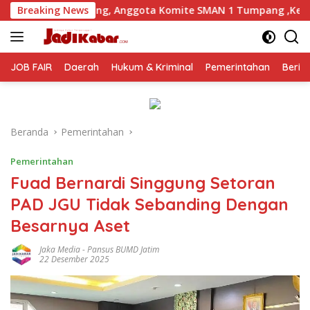
Langsung
 Anggota Komite SMAN 1 Tumpang ,Ketua DPD IWOI Buka suara
Breaking News
ke
konten
JOB FAIR
Daerah
Hukum & Kriminal
Pemerintahan
Berit
Beranda
Pemerintahan
Pemerintahan
Fuad Bernardi Singgung Setoran
PAD JGU Tidak Sebanding Dengan
Besarnya Aset
Jaka Media
-
Pansus BUMD Jatim
22 Desember 2025