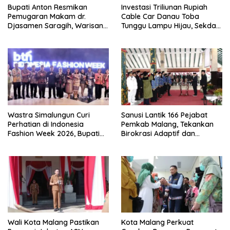
Bupati Anton Resmikan
Investasi Triliunan Rupiah
Pemugaran Makam dr.
Cable Car Danau Toba
Djasamen Saragih, Warisan
Tunggu Lampu Hijau, Sekda
Dokter Pertama Simalungun
Simalungun: Kami Dukung,
Diabadikan untuk Generasi
Tapi Harus Taat Aturan
Mendatang
Wastra Simalungun Curi
Sanusi Lantik 166 Pejabat
Perhatian di Indonesia
Pemkab Malang, Tekankan
Fashion Week 2026, Bupati
Birokrasi Adaptif dan
Anton: Budaya Harus Jadi
Berorientasi Pelayanan
Kekuatan Ekonomi
Wali Kota Malang Pastikan
Kota Malang Perkuat