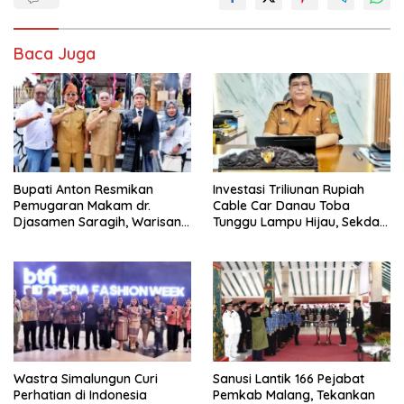
Baca Juga
Bupati Anton Resmikan
Investasi Triliunan Rupiah
Pemugaran Makam dr.
Cable Car Danau Toba
Djasamen Saragih, Warisan
Tunggu Lampu Hijau, Sekda
Dokter Pertama Simalungun
Simalungun: Kami Dukung,
Diabadikan untuk Generasi
Tapi Harus Taat Aturan
Mendatang
Wastra Simalungun Curi
Sanusi Lantik 166 Pejabat
Perhatian di Indonesia
Pemkab Malang, Tekankan