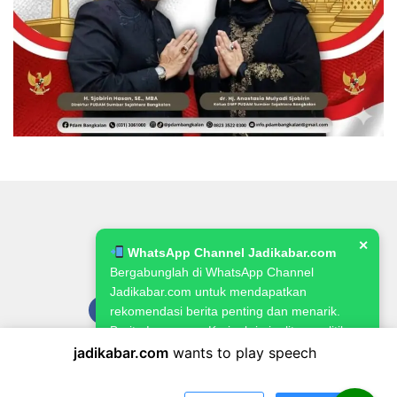
✕
WhatsApp Channel Jadikabar.com
Bergabunglah di WhatsApp Channel
Jadikabar.com untuk mendapatkan
rekomendasi berita penting dan menarik.
Berita Lowongan Kerja, kriminalitas, politik,
pemerintahan, pertanian & ketahanan
jadikabar.com
wants to play speech
Pedoman Media Siber
Kode Etik Jurnalistik
Redaksi
pangan.
Kebijakan Publikasi