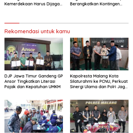
Kemerdekaan Harus Dijaga
Berangkatkan Kontingen
dengan Integritas dan
Menuju Seleksi Atlet
Perang Melawan Narkoba
PORPAMNAS IX 2026
Rekomendasi untuk kamu
DJP Jawa Timur Gandeng GP
Kapolresta Malang Kota
Ansor Tingkatkan Literasi
Silaturahmi ke PCNU, Perkuat
Pajak dan Kepatuhan UMKM
Sinergi Ulama dan Polri Jaga
Kamtibmas Khususnya
Persoalan Sosial