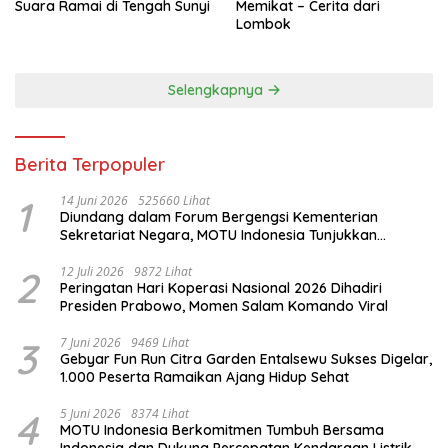
Suara Ramai di Tengah Sunyi
Memikat – Cerita dari
Lombok
Selengkapnya
Berita Terpopuler
1
14 Juni 2026
525660 Lihat
Diundang dalam Forum Bergengsi Kementerian
Sekretariat Negara, MOTU Indonesia Tunjukkan
Komitmen untuk Indonesia
2
12 Juli 2026
9872 Lihat
Peringatan Hari Koperasi Nasional 2026 Dihadiri
Presiden Prabowo, Momen Salam Komando Viral
3
7 Juni 2026
9469 Lihat
Gebyar Fun Run Citra Garden Entalsewu Sukses Digelar,
1.000 Peserta Ramaikan Ajang Hidup Sehat
4
5 Juni 2026
8374 Lihat
MOTU Indonesia Berkomitmen Tumbuh Bersama
Indonesia dan Dukung Percepatan Kendaraan Listrik