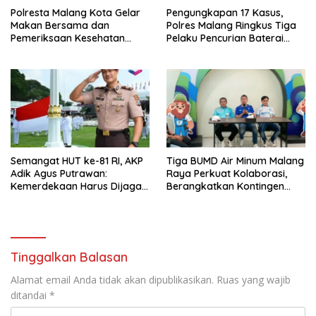
Polresta Malang Kota Gelar
Pengungkapan 17 Kasus,
Makan Bersama dan
Polres Malang Ringkus Tiga
Pemeriksaan Kesehatan
Pelaku Pencurian Baterai
Gratis, Perkuat Pelayanan
Tower Telekomunikasi
untuk Masyarakat
Semangat HUT ke-81 RI, AKP
Tiga BUMD Air Minum Malang
Adik Agus Putrawan:
Raya Perkuat Kolaborasi,
Kemerdekaan Harus Dijaga
Berangkatkan Kontingen
dengan Integritas dan
Menuju Seleksi Atlet
Perang Melawan Narkoba
PORPAMNAS IX 2026
Tinggalkan Balasan
Alamat email Anda tidak akan dipublikasikan.
Ruas yang wajib
ditandai
*