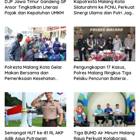
DJP Jawa Timur Gandeng GP
Kapolresta Malang Kota
Ansor Tingkatkan Literasi
Silaturahmi ke PCNU, Perkuat
Pajak dan Kepatuhan UMKM
Sinergi Ulama dan Polri Jaga
Kamtibmas Khususnya
Persoalan Sosial
Polresta Malang Kota Gelar
Pengungkapan 17 Kasus,
Makan Bersama dan
Polres Malang Ringkus Tiga
Pemeriksaan Kesehatan
Pelaku Pencurian Baterai
Gratis, Perkuat Pelayanan
Tower Telekomunikasi
untuk Masyarakat
Semangat HUT ke-81 RI, AKP
Tiga BUMD Air Minum Malang
Adik Agus Putrawan:
Raya Perkuat Kolaborasi,