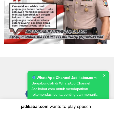
✕
WhatsApp Channel Jadikabar.com
Bergabunglah di WhatsApp Channel
Jadikabar.com untuk mendapatkan
rekomendasi berita penting dan menarik.
Berita Lowongan Kerja, kriminalitas, politik,
pemerintahan, pertanian & ketahanan
jadikabar.com
wants to play speech
Pedoman Media Siber
Kode Etik Jurnalistik
Redaksi
pangan.