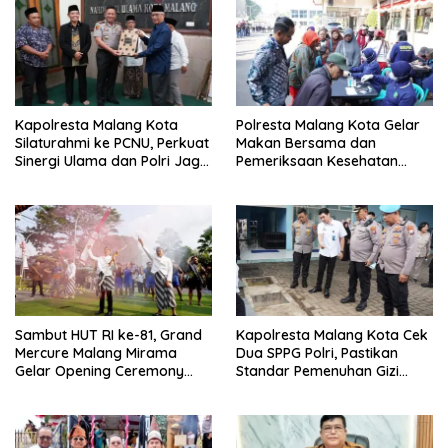
Kapolresta Malang Kota
Polresta Malang Kota Gelar
Silaturahmi ke PCNU, Perkuat
Makan Bersama dan
Sinergi Ulama dan Polri Jaga
Pemeriksaan Kesehatan
Kamtibmas Khususnya
Gratis, Perkuat Pelayanan
Persoalan Sosial
untuk Masyarakat
Sambut HUT RI ke-81, Grand
Kapolresta Malang Kota Cek
Mercure Malang Mirama
Dua SPPG Polri, Pastikan
Gelar Opening Ceremony
Standar Pemenuhan Gizi
Olimpiade Agustusan 2026
hingga Pengelolaan Limbah
Berjalan Optimal