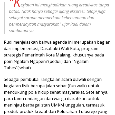
“K
egiatan ini menghadirkan ruang kreativitas tanpa
batas. Tidak hanya sebagai ajang ekspresi, tetapi juga
sebagai sarana memperkuat kebersamaan dan
pemberdayaan masyarakat,” ujar Rudi dalam
sambutannya.
Rudi menjelaskan bahwa agenda ini merupakan bagian
dari implementasi, Dasabakti Wali Kota, program
strategis Pemerintah Kota Malang, khususnya pada
poin Ngalam Ngopeni”(peduli) dan “Ngalam
Tahes”(sehat).
Sebagai pembuka, rangkaian acara diawali dengan
kegiatan fisik berupa jalan sehat (fun walk) untuk
mendukung pola hidup sehat masyarakat. Setelahnya,
para tamu undangan dan warga diarahkan untuk
meninjau berbagai stan UMKM unggulan, termasuk
produk-produk kreatif dari Kelurahan Tulusrejo yang