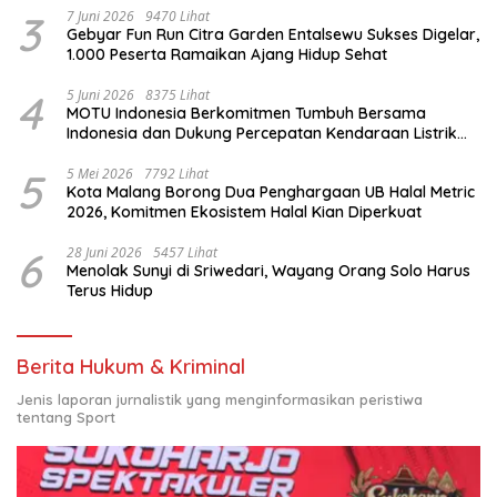
3
7 Juni 2026
9470 Lihat
Gebyar Fun Run Citra Garden Entalsewu Sukses Digelar,
1.000 Peserta Ramaikan Ajang Hidup Sehat
4
5 Juni 2026
8375 Lihat
MOTU Indonesia Berkomitmen Tumbuh Bersama
Indonesia dan Dukung Percepatan Kendaraan Listrik
Nasional
5
5 Mei 2026
7792 Lihat
Kota Malang Borong Dua Penghargaan UB Halal Metric
2026, Komitmen Ekosistem Halal Kian Diperkuat
6
28 Juni 2026
5457 Lihat
Menolak Sunyi di Sriwedari, Wayang Orang Solo Harus
Terus Hidup
Berita Hukum & Kriminal
Jenis laporan jurnalistik yang menginformasikan peristiwa
tentang Sport