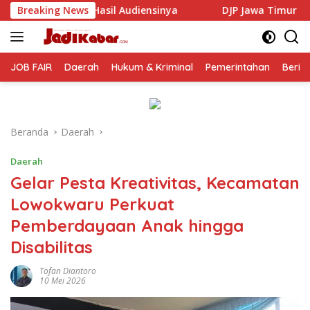
Langsung
iensinya
Breaking News
DJP Jawa Timur Gandeng GP Ansor Tingkatkan
ke
konten
JOB FAIR
Daerah
Hukum & Kriminal
Pemerintahan
Berit
Beranda
Daerah
Daerah
Gelar Pesta Kreativitas, Kecamatan
Lowokwaru Perkuat
Pemberdayaan Anak hingga
Disabilitas
Tofan Diantoro
10 Mei 2026