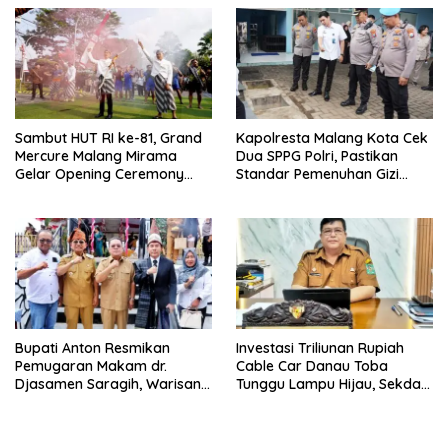
Persoalan Sosial
untuk Masyarakat
Sambut HUT RI ke-81, Grand
Kapolresta Malang Kota Cek
Mercure Malang Mirama
Dua SPPG Polri, Pastikan
Gelar Opening Ceremony
Standar Pemenuhan Gizi
Olimpiade Agustusan 2026
hingga Pengelolaan Limbah
Berjalan Optimal
Bupati Anton Resmikan
Investasi Triliunan Rupiah
Pemugaran Makam dr.
Cable Car Danau Toba
Djasamen Saragih, Warisan
Tunggu Lampu Hijau, Sekda
Dokter Pertama Simalungun
Simalungun: Kami Dukung,
Diabadikan untuk Generasi
Tapi Harus Taat Aturan
Mendatang