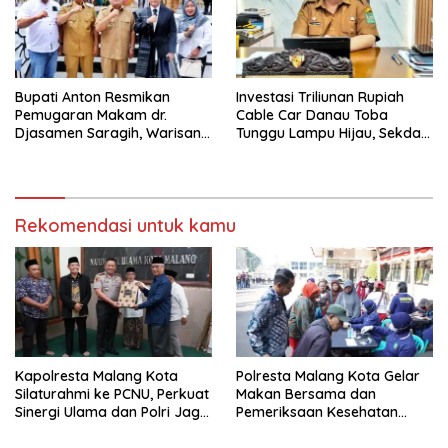
Bupati Anton Resmikan
Investasi Triliunan Rupiah
Pemugaran Makam dr.
Cable Car Danau Toba
Djasamen Saragih, Warisan
Tunggu Lampu Hijau, Sekda
Dokter Pertama Simalungun
Simalungun: Kami Dukung,
Diabadikan untuk Generasi
Tapi Harus Taat Aturan
Mendatang
Rekomendasi untuk kamu
Kapolresta Malang Kota
Polresta Malang Kota Gelar
Silaturahmi ke PCNU, Perkuat
Makan Bersama dan
Sinergi Ulama dan Polri Jaga
Pemeriksaan Kesehatan
Kamtibmas Khususnya
Gratis, Perkuat Pelayanan