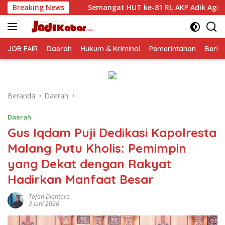
Langsung
Semangat HUT ke-81 RI, AKP Adik Agus Putrawan: Kemerdekaan 
Breaking News
ke
konten
JOB FAIR
Daerah
Hukum & Kriminal
Pemerintahan
Berit
Beranda
Daerah
Daerah
Gus Iqdam Puji Dedikasi Kapolresta
Malang Putu Kholis: Pemimpin
yang Dekat dengan Rakyat
Hadirkan Manfaat Besar
Tofan Diantoro
3 Juni 2026