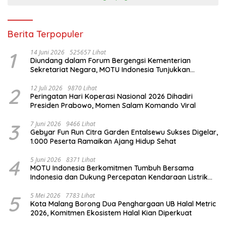
Berita Terpopuler
1
14 Juni 2026
525657 Lihat
Diundang dalam Forum Bergengsi Kementerian
Sekretariat Negara, MOTU Indonesia Tunjukkan
Komitmen untuk Indonesia
2
12 Juli 2026
9870 Lihat
Peringatan Hari Koperasi Nasional 2026 Dihadiri
Presiden Prabowo, Momen Salam Komando Viral
3
7 Juni 2026
9466 Lihat
Gebyar Fun Run Citra Garden Entalsewu Sukses Digelar,
1.000 Peserta Ramaikan Ajang Hidup Sehat
4
5 Juni 2026
8371 Lihat
MOTU Indonesia Berkomitmen Tumbuh Bersama
Indonesia dan Dukung Percepatan Kendaraan Listrik
Nasional
5
5 Mei 2026
7783 Lihat
Kota Malang Borong Dua Penghargaan UB Halal Metric
2026, Komitmen Ekosistem Halal Kian Diperkuat