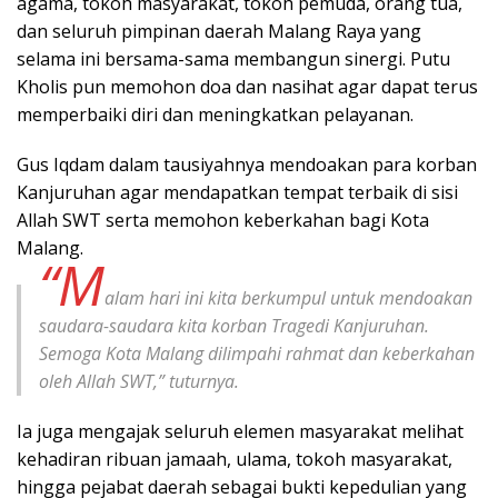
agama, tokoh masyarakat, tokoh pemuda, orang tua,
dan seluruh pimpinan daerah Malang Raya yang
selama ini bersama-sama membangun sinergi. Putu
Kholis pun memohon doa dan nasihat agar dapat terus
memperbaiki diri dan meningkatkan pelayanan.
Gus Iqdam dalam tausiyahnya mendoakan para korban
Kanjuruhan agar mendapatkan tempat terbaik di sisi
Allah SWT serta memohon keberkahan bagi Kota
Malang.
“M
alam hari ini kita berkumpul untuk mendoakan
saudara-saudara kita korban Tragedi Kanjuruhan.
Semoga Kota Malang dilimpahi rahmat dan keberkahan
oleh Allah SWT,” tuturnya.
Ia juga mengajak seluruh elemen masyarakat melihat
kehadiran ribuan jamaah, ulama, tokoh masyarakat,
hingga pejabat daerah sebagai bukti kepedulian yang