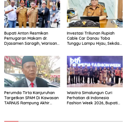
Bupati Anton Resmikan
Investasi Triliunan Rupiah
Pemugaran Makam dr.
Cable Car Danau Toba
Djasamen Saragih, Warisan
Tunggu Lampu Hijau, Sekda
Dokter Pertama Simalungun
Simalungun: Kami Dukung,
Diabadikan untuk Generasi
Tapi Harus Taat Aturan
Mendatang
Perumda Tirta Kanjuruhan
Wastra Simalungun Curi
Targetkan SPAM Di Kawasan
Perhatian di Indonesia
TARNUS Rampung Akhir
Fashion Week 2026, Bupati
Tahun
Anton: Budaya Harus Jadi
Kekuatan Ekonomi