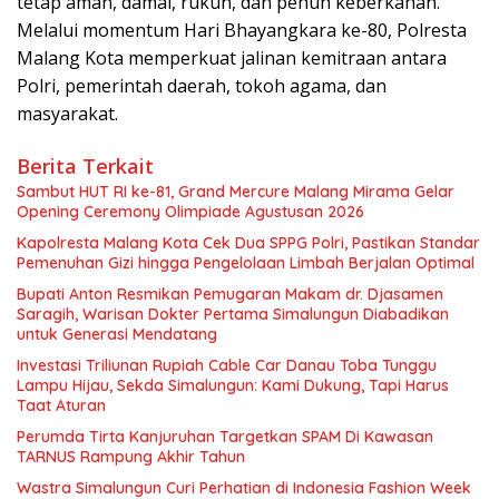
tetap aman, damai, rukun, dan penuh keberkahan.
Melalui momentum Hari Bhayangkara ke-80, Polresta
Malang Kota memperkuat jalinan kemitraan antara
Polri, pemerintah daerah, tokoh agama, dan
masyarakat.
Berita Terkait
Sambut HUT RI ke-81, Grand Mercure Malang Mirama Gelar
Opening Ceremony Olimpiade Agustusan 2026
Kapolresta Malang Kota Cek Dua SPPG Polri, Pastikan Standar
Pemenuhan Gizi hingga Pengelolaan Limbah Berjalan Optimal
Bupati Anton Resmikan Pemugaran Makam dr. Djasamen
Saragih, Warisan Dokter Pertama Simalungun Diabadikan
untuk Generasi Mendatang
Investasi Triliunan Rupiah Cable Car Danau Toba Tunggu
Lampu Hijau, Sekda Simalungun: Kami Dukung, Tapi Harus
Taat Aturan
Perumda Tirta Kanjuruhan Targetkan SPAM Di Kawasan
TARNUS Rampung Akhir Tahun
Wastra Simalungun Curi Perhatian di Indonesia Fashion Week