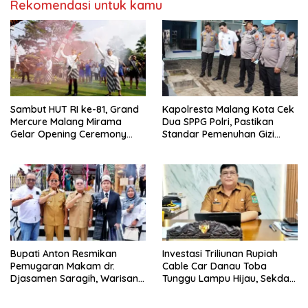
Rekomendasi untuk kamu
Sambut HUT RI ke-81, Grand
Kapolresta Malang Kota Cek
Mercure Malang Mirama
Dua SPPG Polri, Pastikan
Gelar Opening Ceremony
Standar Pemenuhan Gizi
Olimpiade Agustusan 2026
hingga Pengelolaan Limbah
Berjalan Optimal
Bupati Anton Resmikan
Investasi Triliunan Rupiah
Pemugaran Makam dr.
Cable Car Danau Toba
Djasamen Saragih, Warisan
Tunggu Lampu Hijau, Sekda
Dokter Pertama Simalungun
Simalungun: Kami Dukung,
Diabadikan untuk Generasi
Tapi Harus Taat Aturan