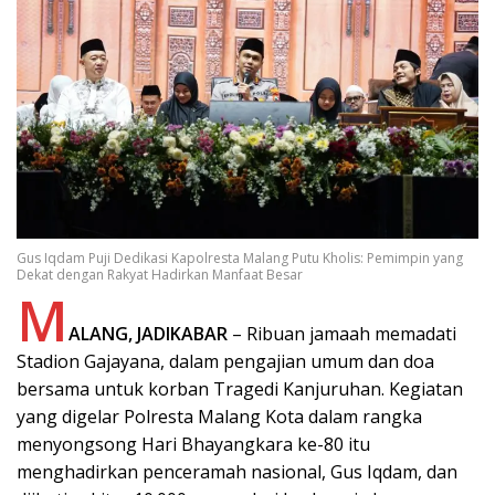
Gus Iqdam Puji Dedikasi Kapolresta Malang Putu Kholis: Pemimpin yang
Dekat dengan Rakyat Hadirkan Manfaat Besar
M
ALANG, JADIKABAR
– Ribuan jamaah memadati
Stadion Gajayana, dalam pengajian umum dan doa
bersama untuk korban Tragedi Kanjuruhan. Kegiatan
yang digelar Polresta Malang Kota dalam rangka
menyongsong Hari Bhayangkara ke-80 itu
menghadirkan penceramah nasional, Gus Iqdam, dan