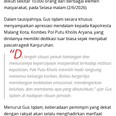
diikuti sekitar 10.000 orang dari berbagai elemen
masyarakat, pada Selasa malam (2/6/2026).
Dalam tausiyahnya, Gus Iqdam secara khusus
menyampaikan apresiasi mendalam kepada Kapolresta
Malang Kota, Kombes Pol Putu Kholis Aryana, yang
dinilainya memiliki dedikasi luar biasa sejak menjabat
pascatragedi Kanjuruhan.
“D
i tengah situasi penuh tantangan dan
menurunnya kepercayaan masyarakat terhadap institusi
kepolisian, Pak Putu Kholis memilih hadir langsung
menemui keluarga korban. Beliau bergerilya
membangun kedekatan emosional, mendengarkan
keluhan, dan membantu apa yang dibutuhkan,” ujar Gus
Iqdam di hadapan ribuan jamaah.
Menurut Gus Iqdam, keberadaan pemimpin yang dekat
dengan rakyat akan selalu menghadirkan manfaat