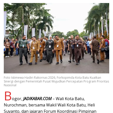
Foto Istimewa Hadiri Rakornas 2026, Forkopimda Kota Batu Kuatkan
Sinergi dengan Pemerintah Pusat Wujudkan Percepatan Program Prioritas
Nasional
B
ogor,
JADIKABAR.COM
– Wali Kota Batu,
Nurochman, bersama Wakil Wali Kota Batu, Heli
Suyanto, dan jajaran Forum Koordinasi Pimpinan