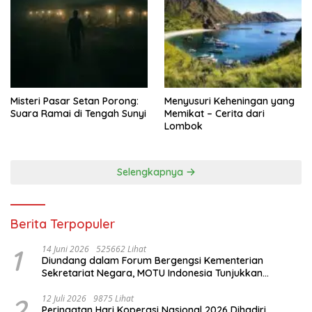
Misteri Pasar Setan Porong:
Menyusuri Keheningan yang
Suara Ramai di Tengah Sunyi
Memikat – Cerita dari
Lombok
Selengkapnya
Berita Terpopuler
1
14 Juni 2026
525662 Lihat
Diundang dalam Forum Bergengsi Kementerian
Sekretariat Negara, MOTU Indonesia Tunjukkan
Komitmen untuk Indonesia
2
12 Juli 2026
9875 Lihat
Peringatan Hari Koperasi Nasional 2026 Dihadiri