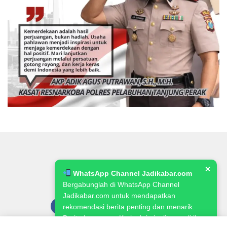
✕
WhatsApp Channel Jadikabar.com
Bergabunglah di WhatsApp Channel
Jadikabar.com untuk mendapatkan
rekomendasi berita penting dan menarik.
Berita Lowongan Kerja, kriminalitas, politik,