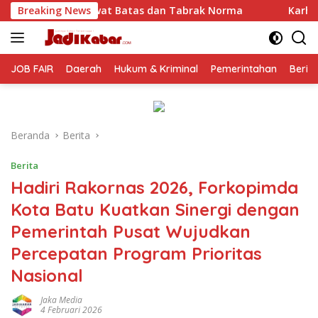
Langsung
 Batas dan Tabrak Norma
Breaking News
Karhutla Bromo Hari Keenam, 
ke
konten
JOB FAIR
Daerah
Hukum & Kriminal
Pemerintahan
Berit
Beranda
Berita
Berita
Hadiri Rakornas 2026, Forkopimda
Kota Batu Kuatkan Sinergi dengan
Pemerintah Pusat Wujudkan
Percepatan Program Prioritas
Nasional
Jaka Media
4 Februari 2026