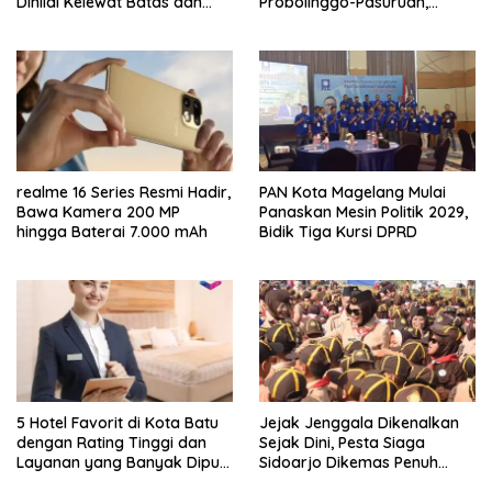
Dinilai Kelewat Batas dan
Probolinggo-Pasuruan,
Tabrak Norma
Jemplang Malang Tetap
Aman
realme 16 Series Resmi Hadir,
PAN Kota Magelang Mulai
Bawa Kamera 200 MP
Panaskan Mesin Politik 2029,
hingga Baterai 7.000 mAh
Bidik Tiga Kursi DPRD
5 Hotel Favorit di Kota Batu
Jejak Jenggala Dikenalkan
dengan Rating Tinggi dan
Sejak Dini, Pesta Siaga
Layanan yang Banyak Dipuji
Sidoarjo Dikemas Penuh
Pengunjung
Tantangan