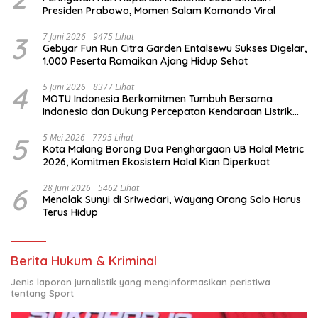
Presiden Prabowo, Momen Salam Komando Viral
3
7 Juni 2026
9475 Lihat
Gebyar Fun Run Citra Garden Entalsewu Sukses Digelar,
1.000 Peserta Ramaikan Ajang Hidup Sehat
4
5 Juni 2026
8377 Lihat
MOTU Indonesia Berkomitmen Tumbuh Bersama
Indonesia dan Dukung Percepatan Kendaraan Listrik
Nasional
5
5 Mei 2026
7795 Lihat
Kota Malang Borong Dua Penghargaan UB Halal Metric
2026, Komitmen Ekosistem Halal Kian Diperkuat
6
28 Juni 2026
5462 Lihat
Menolak Sunyi di Sriwedari, Wayang Orang Solo Harus
Terus Hidup
Berita Hukum & Kriminal
Jenis laporan jurnalistik yang menginformasikan peristiwa
tentang Sport