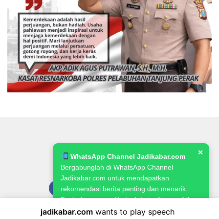
✕
WhatsApp Channel Jadikabar.com
Bergabunglah di WhatsApp Channel
Jadikabar.com untuk mendapatkan
rekomendasi berita penting dan menarik.
Berita Lowongan Kerja, kriminalitas, politik,
pemerintahan, pertanian & ketahanan
jadikabar.com
wants to play speech
Pedoman Media Siber
Kode Etik Jurnalistik
Redaksi