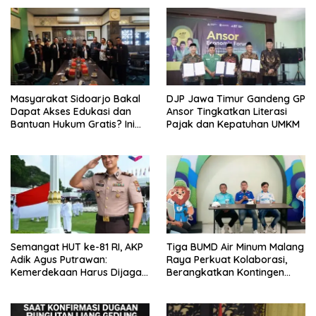
Masyarakat Sidoarjo Bakal
DJP Jawa Timur Gandeng GP
Dapat Akses Edukasi dan
Ansor Tingkatkan Literasi
Bantuan Hukum Gratis? Ini
Pajak dan Kepatuhan UMKM
Hasil Audiensinya
Semangat HUT ke-81 RI, AKP
Tiga BUMD Air Minum Malang
Adik Agus Putrawan:
Raya Perkuat Kolaborasi,
Kemerdekaan Harus Dijaga
Berangkatkan Kontingen
dengan Integritas dan
Menuju Seleksi Atlet
Perang Melawan Narkoba
PORPAMNAS IX 2026