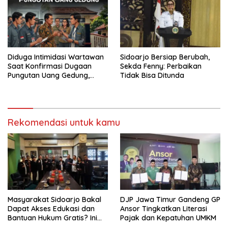
Diduga Intimidasi Wartawan
Sidoarjo Bersiap Berubah,
Saat Konfirmasi Dugaan
Sekda Fenny: Perbaikan
Pungutan Uang Gedung,
Tidak Bisa Ditunda
Anggota Komite SMAN 1
Tumpang ,Ketua DPD IWOI
Buka suara
Rekomendasi untuk kamu
Masyarakat Sidoarjo Bakal
DJP Jawa Timur Gandeng GP
Dapat Akses Edukasi dan
Ansor Tingkatkan Literasi
Bantuan Hukum Gratis? Ini
Pajak dan Kepatuhan UMKM
Hasil Audiensinya