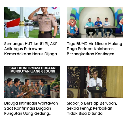
Semangat HUT ke-81 RI, AKP
Tiga BUMD Air Minum Malang
Adik Agus Putrawan:
Raya Perkuat Kolaborasi,
Kemerdekaan Harus Dijaga
Berangkatkan Kontingen
dengan Integritas dan
Menuju Seleksi Atlet
Perang Melawan Narkoba
PORPAMNAS IX 2026
Diduga Intimidasi Wartawan
Sidoarjo Bersiap Berubah,
Saat Konfirmasi Dugaan
Sekda Fenny: Perbaikan
Pungutan Uang Gedung,
Tidak Bisa Ditunda
Anggota Komite SMAN 1
Tumpang ,Ketua DPD IWOI