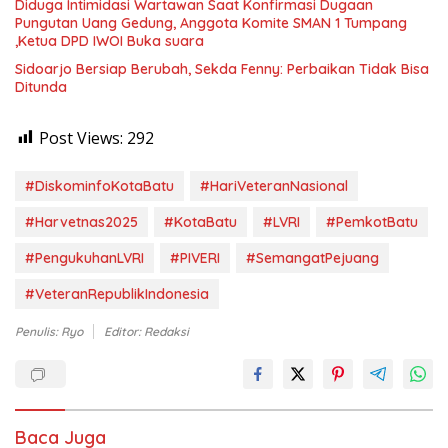
Diduga Intimidasi Wartawan Saat Konfirmasi Dugaan
Pungutan Uang Gedung, Anggota Komite SMAN 1 Tumpang
,Ketua DPD IWOI Buka suara
Sidoarjo Bersiap Berubah, Sekda Fenny: Perbaikan Tidak Bisa
Ditunda
Post Views:
292
#DiskominfoKotaBatu
#HariVeteranNasional
#Harvetnas2025
#KotaBatu
#LVRI
#PemkotBatu
#PengukuhanLVRI
#PIVERI
#SemangatPejuang
#VeteranRepublikIndonesia
Penulis: Ryo
Editor: Redaksi
Baca Juga