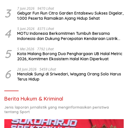
3
7 Juni 2026
9470 Lihat
Gebyar Fun Run Citra Garden Entalsewu Sukses Digelar,
1.000 Peserta Ramaikan Ajang Hidup Sehat
4
5 Juni 2026
8375 Lihat
MOTU Indonesia Berkomitmen Tumbuh Bersama
Indonesia dan Dukung Percepatan Kendaraan Listrik
Nasional
5
5 Mei 2026
7792 Lihat
Kota Malang Borong Dua Penghargaan UB Halal Metric
2026, Komitmen Ekosistem Halal Kian Diperkuat
6
28 Juni 2026
5459 Lihat
Menolak Sunyi di Sriwedari, Wayang Orang Solo Harus
Terus Hidup
Berita Hukum & Kriminal
Jenis laporan jurnalistik yang menginformasikan peristiwa
tentang Sport