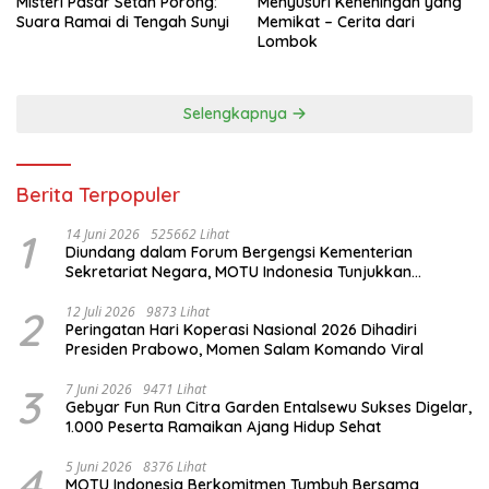
Misteri Pasar Setan Porong:
Menyusuri Keheningan yang
Suara Ramai di Tengah Sunyi
Memikat – Cerita dari
Lombok
Selengkapnya
Berita Terpopuler
1
14 Juni 2026
525662 Lihat
Diundang dalam Forum Bergengsi Kementerian
Sekretariat Negara, MOTU Indonesia Tunjukkan
Komitmen untuk Indonesia
2
12 Juli 2026
9873 Lihat
Peringatan Hari Koperasi Nasional 2026 Dihadiri
Presiden Prabowo, Momen Salam Komando Viral
3
7 Juni 2026
9471 Lihat
Gebyar Fun Run Citra Garden Entalsewu Sukses Digelar,
1.000 Peserta Ramaikan Ajang Hidup Sehat
4
5 Juni 2026
8376 Lihat
MOTU Indonesia Berkomitmen Tumbuh Bersama