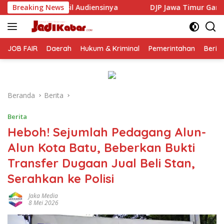
Langsung
inya
Breaking News
DJP Jawa Timur Gandeng GP Ansor Tingkatkan Lit
ke
konten
JOB FAIR
Daerah
Hukum & Kriminal
Pemerintahan
Berit
Beranda
Berita
Berita
Heboh! Sejumlah Pedagang Alun-
Alun Kota Batu, Beberkan Bukti
Transfer Dugaan Jual Beli Stan,
Serahkan ke Polisi
Jaka Media
8 Mei 2026