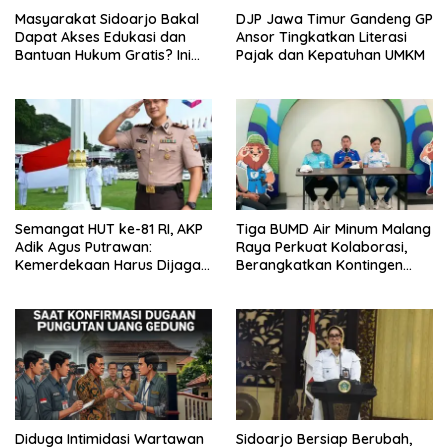
Masyarakat Sidoarjo Bakal
DJP Jawa Timur Gandeng GP
Dapat Akses Edukasi dan
Ansor Tingkatkan Literasi
Bantuan Hukum Gratis? Ini
Pajak dan Kepatuhan UMKM
Hasil Audiensinya
Semangat HUT ke-81 RI, AKP
Tiga BUMD Air Minum Malang
Adik Agus Putrawan:
Raya Perkuat Kolaborasi,
Kemerdekaan Harus Dijaga
Berangkatkan Kontingen
dengan Integritas dan
Menuju Seleksi Atlet
Perang Melawan Narkoba
PORPAMNAS IX 2026
Diduga Intimidasi Wartawan
Sidoarjo Bersiap Berubah,