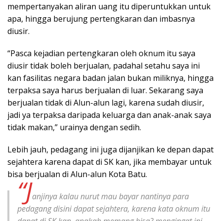
mempertanyakan aliran uang itu diperuntukkan untuk
apa, hingga berujung pertengkaran dan imbasnya
diusir.
“Pasca kejadian pertengkaran oleh oknum itu saya
diusir tidak boleh berjualan, padahal setahu saya ini
kan fasilitas negara badan jalan bukan miliknya, hingga
terpaksa saya harus berjualan di luar. Sekarang saya
berjualan tidak di Alun-alun lagi, karena sudah diusir,
jadi ya terpaksa daripada keluarga dan anak-anak saya
tidak makan,” urainya dengan sedih.
Lebih jauh, pedagang ini juga dijanjikan ke depan dapat
sejahtera karena dapat di SK kan, jika membayar untuk
bisa berjualan di Alun-alun Kota Batu.
“J
anjinya kalau nurut mau bayar nantinya para
pedagang disini dapat sejahtera, karena kata oknum itu
dapat di SK kan, apakah memang bisa? mengingat ini