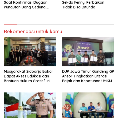
Saat Konfirmasi Dugaan
Sekda Fenny: Perbaikan
Pungutan Uang Gedung,
Tidak Bisa Ditunda
Anggota Komite SMAN 1
Tumpang ,Ketua DPD IWOI
Buka suara
Rekomendasi untuk kamu
Masyarakat Sidoarjo Bakal
DJP Jawa Timur Gandeng GP
Dapat Akses Edukasi dan
Ansor Tingkatkan Literasi
Bantuan Hukum Gratis? Ini
Pajak dan Kepatuhan UMKM
Hasil Audiensinya