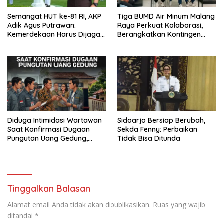
Semangat HUT ke-81 RI, AKP
Tiga BUMD Air Minum Malang
Adik Agus Putrawan:
Raya Perkuat Kolaborasi,
Kemerdekaan Harus Dijaga
Berangkatkan Kontingen
dengan Integritas dan
Menuju Seleksi Atlet
Perang Melawan Narkoba
PORPAMNAS IX 2026
Diduga Intimidasi Wartawan
Sidoarjo Bersiap Berubah,
Saat Konfirmasi Dugaan
Sekda Fenny: Perbaikan
Pungutan Uang Gedung,
Tidak Bisa Ditunda
Anggota Komite SMAN 1
Tumpang ,Ketua DPD IWOI
Buka suara
Tinggalkan Balasan
Alamat email Anda tidak akan dipublikasikan.
Ruas yang wajib
ditandai
*