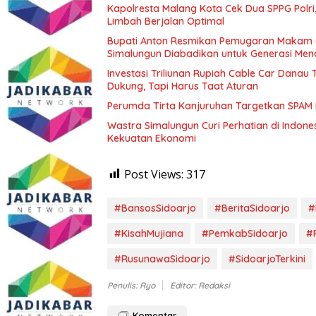
Kapolresta Malang Kota Cek Dua SPPG Polri
Limbah Berjalan Optimal
Bupati Anton Resmikan Pemugaran Makam d
Simalungun Diabadikan untuk Generasi Me
Investasi Triliunan Rupiah Cable Car Dana
Dukung, Tapi Harus Taat Aturan
Perumda Tirta Kanjuruhan Targetkan SPAM
Wastra Simalungun Curi Perhatian di Indone
Kekuatan Ekonomi
Post Views:
317
#BansosSidoarjo
#BeritaSidoarjo
#
#KisahMujiana
#PemkabSidoarjo
#
#RusunawaSidoarjo
#SidoarjoTerkini
Penulis: Ryo
Editor: Redaksi
Komentar