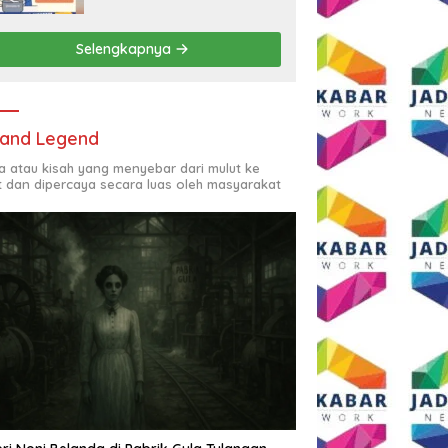
Rp2,5 Juta per Bulan
Selengkapnya
and Legend
ta atau kisah yang menyebar dari mulut ke
t dan dipercaya secara luas oleh masyarakat