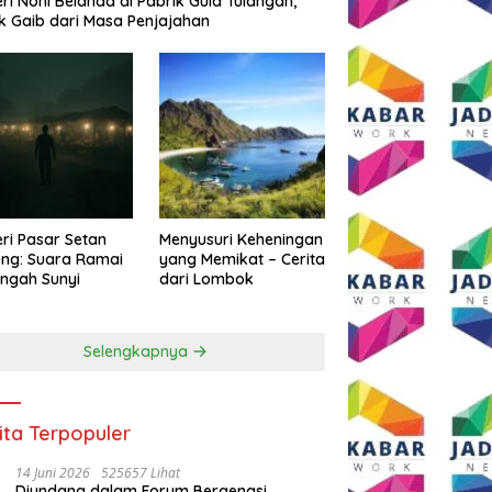
eri Noni Belanda di Pabrik Gula Tulangan,
k Gaib dari Masa Penjajahan
eri Pasar Setan
Menyusuri Keheningan
ng: Suara Ramai
yang Memikat – Cerita
engah Sunyi
dari Lombok
Selengkapnya
ita Terpopuler
14 Juni 2026
525657 Lihat
Diundang dalam Forum Bergengsi