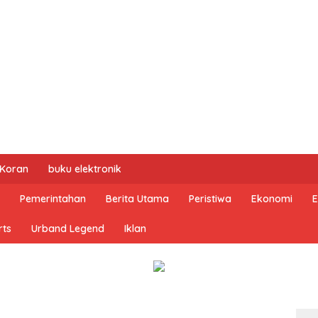
 Koran
buku elektronik
Pemerintahan
Berita Utama
Peristiwa
Ekonomi
E
rts
Urband Legend
Iklan