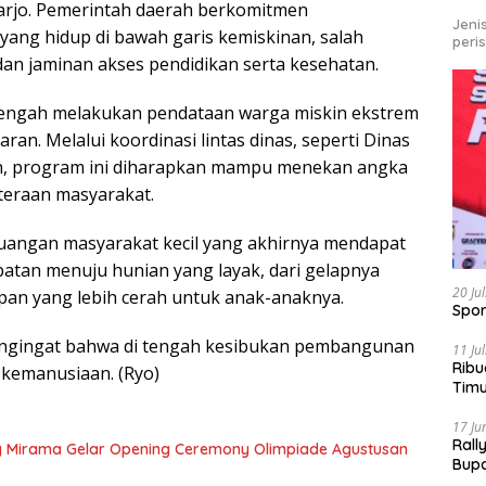
arjo. Pemerintah daerah berkomitmen
Jeni
yang hidup di bawah garis kemiskinan, salah
peri
dan jaminan akses pendidikan serta kesehatan.
 tengah melakukan pendataan warga miskin ekstrem
ran. Melalui koordinasi lintas dinas, seperti Dinas
kan, program ini diharapkan mampu menekan angka
teraan masyarakat.
juangan masyarakat kecil yang akhirnya mendapat
atan menuju hunian yang layak, dari gelapnya
20 Ju
an yang lebih cerah untuk anak-anaknya.
Spor
pengingat bahwa di tengah kesibukan pembangunan
11 Ju
Ribu
 kemanusiaan. (Ryo)
Tim
Bike
17 Ju
Rall
g Mirama Gelar Opening Ceremony Olimpiade Agustusan
Bup
Pari