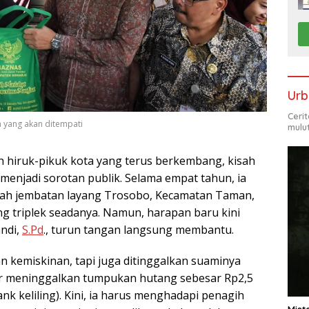
Urb
Ceri
a yang akan ditempati
mulu
h hiruk-pikuk kota yang terus berkembang, kisah
menjadi sorotan publik. Selama empat tahun, ia
wah jembatan layang Trosobo, Kecamatan Taman,
ng triplek seadanya. Namun, harapan baru kini
andi,
S.Pd
., turun tangan langsung membantu.
 kemiskinan, tapi juga ditinggalkan suaminya
ur meninggalkan tumpukan hutang sebesar Rp2,5
nk keliling). Kini, ia harus menghadapi penagih