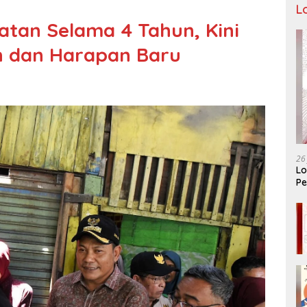
L
tan Selama 4 Tahun, Kini
 dan Harapan Baru
26
Lo
Pe
Ar