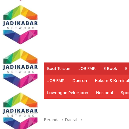
Buat Tulisan
JOB FAIR
E Book
E
JOB FAIR
Daerah
Hukum & Kriminal
Lowongan Pekerjaan
Nasional
Spo
Beranda
Daerah