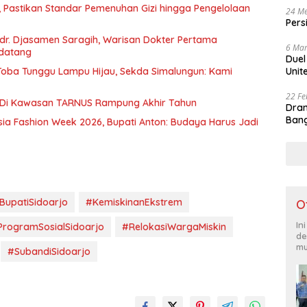
, Pastikan Standar Pemenuhan Gizi hingga Pengelolaan
24 Me
Pers
r. Djasamen Saragih, Warisan Dokter Pertama
6 Mar
ndatang
Duel
u Toba Tunggu Lampu Hijau, Sekda Simalungun: Kami
Unit
22 Fe
 Di Kawasan TARNUS Rampung Akhir Tahun
Dram
Bang
sia Fashion Week 2026, Bupati Anton: Budaya Harus Jadi
BupatiSidoarjo
#KemiskinanEkstrem
O
In
ProgramSosialSidoarjo
#RelokasiWargaMiskin
de
mu
#SubandiSidoarjo