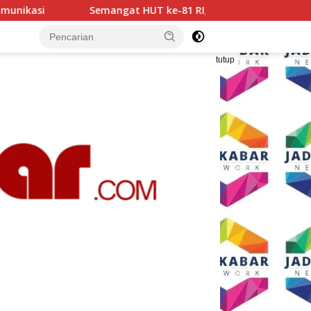
-81 RI, AKP Adik Agus Putrawan: Kemerdekaan Harus Dijaga d
tutup