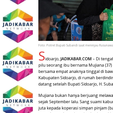
Foto: Potret Bupati Subandi saat meninjau Rusunaw
S
idoarjo,
JADIKABAR.COM
– Di tenga
pilu seorang ibu bernama Mujiana (37) 
bersama empat anaknya tinggal di ba
Kabupaten Sidoarjo, di rumah berdindi
datang setelah Bupati Sidoarjo, H. Sub
Mujiana bukan hanya berjuang melawan
sejak September lalu. Sang suami kab
juta kepada koperasi simpan pinjam (ba