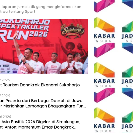
s laporan jurnalistik yang menginformasikan
stiwa tentang Sport
li 2026
t Tourism Dongkrak Ekonomi Sukoharjo
li 2026
an Peserta dari Berbagai Daerah di Jawa
ur Meriahkan Lamongan Bhayangkara Fun
 2026
ni 2026
y Asia Pasifik 2026 Digelar di Simalungun,
ati Anton: Momentum Emas Dongkrak
wisata dan Ekonomi Daerah