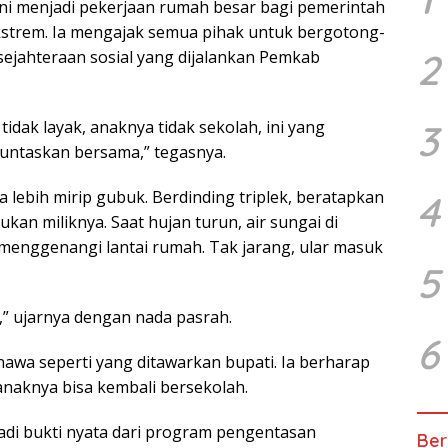
ini menjadi pekerjaan rumah besar bagi pemerintah
strem. Ia mengajak semua pihak untuk bergotong-
2
jahteraan sosial yang dijalankan Pemkab
idak layak, anaknya tidak sekolah, ini yang
3
 tuntaskan bersama,” tegasnya.
a lebih mirip gubuk. Berdinding triplek, beratapkan
4
ukan miliknya. Saat hujan turun, air sungai di
enggenangi lantai rumah. Tak jarang, ular masuk
5
r,” ujarnya dengan nada pasrah.
6
awa seperti yang ditawarkan bupati. Ia berharap
naknya bisa kembali bersekolah.
adi bukti nyata dari program pengentasan
Ber