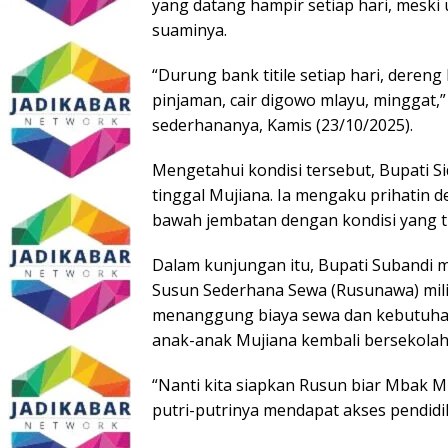
yang datang hampir setiap hari, meski 
suaminya.
“Durung bank titile setiap hari, deren
pinjaman, cair digowo mlayu, minggat,” 
sederhananya, Kamis (23/10/2025).
Mengetahui kondisi tersebut, Bupati S
tinggal Mujiana. Ia mengaku prihatin 
bawah jembatan dengan kondisi yang ti
Dalam kunjungan itu, Bupati Suband
Susun Sederhana Sewa (Rusunawa) mili
menanggung biaya sewa dan kebutuhan
anak-anak Mujiana kembali bersekolah
“Nanti kita siapkan Rusun biar Mbak M
putri-putrinya mendapat akses pendidik