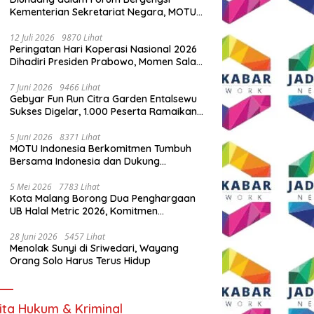
Kementerian Sekretariat Negara, MOTU
Indonesia Tunjukkan Komitmen untuk
Indonesia
12 Juli 2026
9870 Lihat
Peringatan Hari Koperasi Nasional 2026
Dihadiri Presiden Prabowo, Momen Salam
Komando Viral
7 Juni 2026
9466 Lihat
Gebyar Fun Run Citra Garden Entalsewu
Sukses Digelar, 1.000 Peserta Ramaikan
Ajang Hidup Sehat
5 Juni 2026
8371 Lihat
MOTU Indonesia Berkomitmen Tumbuh
Bersama Indonesia dan Dukung
Percepatan Kendaraan Listrik Nasional
5 Mei 2026
7783 Lihat
Kota Malang Borong Dua Penghargaan
UB Halal Metric 2026, Komitmen
Ekosistem Halal Kian Diperkuat
28 Juni 2026
5457 Lihat
Menolak Sunyi di Sriwedari, Wayang
Orang Solo Harus Terus Hidup
ita Hukum & Kriminal