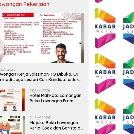
owongan Pekerjaan
 Juni 2026
wongan Kerja Salesman TO Dibuka, CV
rmadi Jaya Lestari Cari Kandidat untuk
ea Lamongan, Tuban, dan Bojonegoro
23 Juni 2026
Hotel Mahkota Lamongan
Buka Lowongan Front
Office dan Maintenance
Engineering, Simak
Syaratnya
21 Juni 2026
Mojako Buka Lowongan
Kerja Cook dan Barista di
Surabaya, Gaji Hingga