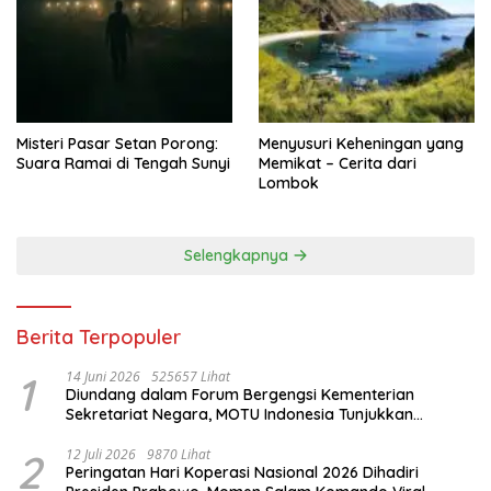
Misteri Pasar Setan Porong:
Menyusuri Keheningan yang
Suara Ramai di Tengah Sunyi
Memikat – Cerita dari
Lombok
Selengkapnya
Berita Terpopuler
1
14 Juni 2026
525657 Lihat
Diundang dalam Forum Bergengsi Kementerian
Sekretariat Negara, MOTU Indonesia Tunjukkan
Komitmen untuk Indonesia
2
12 Juli 2026
9870 Lihat
Peringatan Hari Koperasi Nasional 2026 Dihadiri