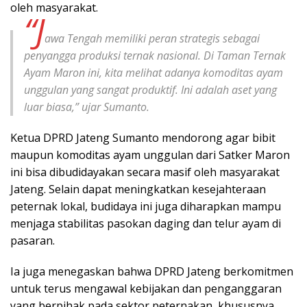
oleh masyarakat.
“J
awa Tengah memiliki peran strategis sebagai
penyangga produksi ternak nasional. Di Taman Ternak
Ayam Maron ini, kita melihat adanya komoditas ayam
unggulan yang sangat produktif. Ini adalah aset yang
luar biasa,” ujar Sumanto.
Ketua DPRD Jateng Sumanto mendorong agar bibit
maupun komoditas ayam unggulan dari Satker Maron
ini bisa dibudidayakan secara masif oleh masyarakat
Jateng. Selain dapat meningkatkan kesejahteraan
peternak lokal, budidaya ini juga diharapkan mampu
menjaga stabilitas pasokan daging dan telur ayam di
pasaran.
Ia juga menegaskan bahwa DPRD Jateng berkomitmen
untuk terus mengawal kebijakan dan penganggaran
yang berpihak pada sektor peternakan, khususnya