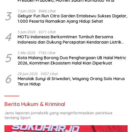
Presiden Prabowo, Momen Salam Komando Viral
3
7 Juni 2026
9466 Lihat
Gebyar Fun Run Citra Garden Entalsewu Sukses Digelar,
1.000 Peserta Ramaikan Ajang Hidup Sehat
4
5 Juni 2026
8371 Lihat
MOTU Indonesia Berkomitmen Tumbuh Bersama
Indonesia dan Dukung Percepatan Kendaraan Listrik
Nasional
5
5 Mei 2026
7783 Lihat
Kota Malang Borong Dua Penghargaan UB Halal Metric
2026, Komitmen Ekosistem Halal Kian Diperkuat
6
28 Juni 2026
5457 Lihat
Menolak Sunyi di Sriwedari, Wayang Orang Solo Harus
Terus Hidup
Berita Hukum & Kriminal
Jenis laporan jurnalistik yang menginformasikan peristiwa
tentang Sport