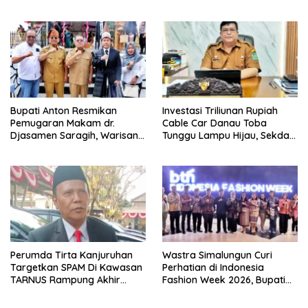
Olimpiade Agustusan 2026
hingga Pengelolaan Limbah
Berjalan Optimal
Bupati Anton Resmikan
Investasi Triliunan Rupiah
Pemugaran Makam dr.
Cable Car Danau Toba
Djasamen Saragih, Warisan
Tunggu Lampu Hijau, Sekda
Dokter Pertama Simalungun
Simalungun: Kami Dukung,
Diabadikan untuk Generasi
Tapi Harus Taat Aturan
Mendatang
Perumda Tirta Kanjuruhan
Wastra Simalungun Curi
Targetkan SPAM Di Kawasan
Perhatian di Indonesia
TARNUS Rampung Akhir
Fashion Week 2026, Bupati
Tahun
Anton: Budaya Harus Jadi
Kekuatan Ekonomi