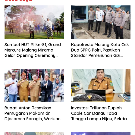
Sambut HUT RI ke-81, Grand
Kapolresta Malang Kota Cek
Mercure Malang Mirama
Dua SPPG Polri, Pastikan
Gelar Opening Ceremony
Standar Pemenuhan Gizi
Olimpiade Agustusan 2026
hingga Pengelolaan Limbah
Berjalan Optimal
Bupati Anton Resmikan
Investasi Triliunan Rupiah
Pemugaran Makam dr.
Cable Car Danau Toba
Djasamen Saragih, Warisan
Tunggu Lampu Hijau, Sekda
Dokter Pertama Simalungun
Simalungun: Kami Dukung,
Diabadikan untuk Generasi
Tapi Harus Taat Aturan
Mendatang