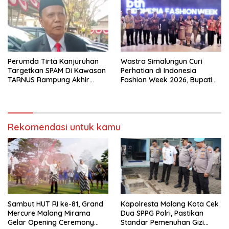
Perumda Tirta Kanjuruhan
Wastra Simalungun Curi
Targetkan SPAM Di Kawasan
Perhatian di Indonesia
TARNUS Rampung Akhir
Fashion Week 2026, Bupati
Tahun
Anton: Budaya Harus Jadi
Kekuatan Ekonomi
Rekomendasi untuk kamu
Sambut HUT RI ke-81, Grand
Kapolresta Malang Kota Cek
Mercure Malang Mirama
Dua SPPG Polri, Pastikan
Gelar Opening Ceremony
Standar Pemenuhan Gizi