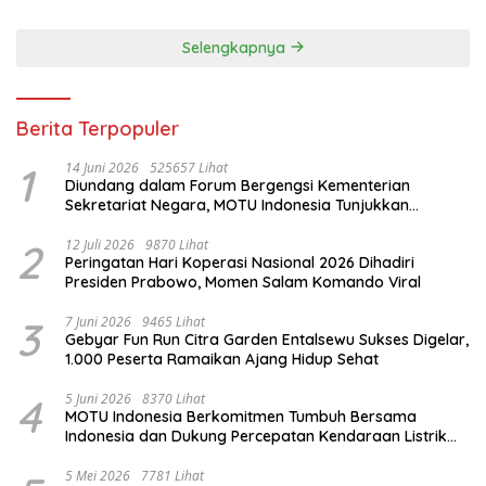
Selengkapnya
Berita Terpopuler
1
14 Juni 2026
525657 Lihat
Diundang dalam Forum Bergengsi Kementerian
Sekretariat Negara, MOTU Indonesia Tunjukkan
Komitmen untuk Indonesia
2
12 Juli 2026
9870 Lihat
Peringatan Hari Koperasi Nasional 2026 Dihadiri
Presiden Prabowo, Momen Salam Komando Viral
3
7 Juni 2026
9465 Lihat
Gebyar Fun Run Citra Garden Entalsewu Sukses Digelar,
1.000 Peserta Ramaikan Ajang Hidup Sehat
4
5 Juni 2026
8370 Lihat
MOTU Indonesia Berkomitmen Tumbuh Bersama
Indonesia dan Dukung Percepatan Kendaraan Listrik
Nasional
5 Mei 2026
7781 Lihat