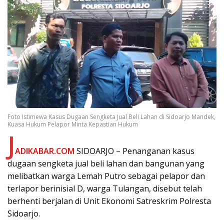
Foto Istimewa Kasus Dugaan Sengketa Jual Beli Lahan di Sidoarjo Mandek,
Kuasa Hukum Pelapor Minta Kepastian Hukum
J
ADIKABAR.COM
SIDOARJO – Penanganan kasus
dugaan sengketa jual beli lahan dan bangunan yang
melibatkan warga Lemah Putro sebagai pelapor dan
terlapor berinisial D, warga Tulangan, disebut telah
berhenti berjalan di Unit Ekonomi Satreskrim Polresta
Sidoarjo.