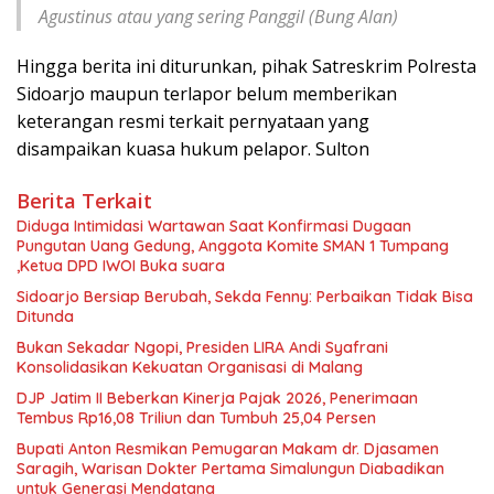
Agustinus atau yang sering Panggil (Bung Alan)
Hingga berita ini diturunkan, pihak Satreskrim Polresta
Sidoarjo maupun terlapor belum memberikan
keterangan resmi terkait pernyataan yang
disampaikan kuasa hukum pelapor. Sulton
Berita Terkait
Diduga Intimidasi Wartawan Saat Konfirmasi Dugaan
Pungutan Uang Gedung, Anggota Komite SMAN 1 Tumpang
,Ketua DPD IWOI Buka suara
Sidoarjo Bersiap Berubah, Sekda Fenny: Perbaikan Tidak Bisa
Ditunda
Bukan Sekadar Ngopi, Presiden LIRA Andi Syafrani
Konsolidasikan Kekuatan Organisasi di Malang
DJP Jatim II Beberkan Kinerja Pajak 2026, Penerimaan
Tembus Rp16,08 Triliun dan Tumbuh 25,04 Persen
Bupati Anton Resmikan Pemugaran Makam dr. Djasamen
Saragih, Warisan Dokter Pertama Simalungun Diabadikan
untuk Generasi Mendatang