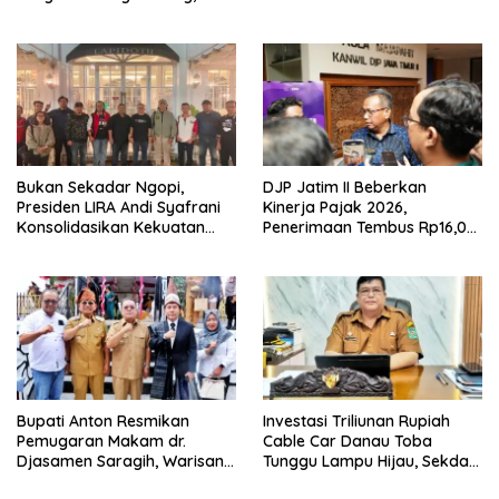
Anggota Komite SMAN 1
Tumpang ,Ketua DPD IWOI
Buka suara
Bukan Sekadar Ngopi,
DJP Jatim II Beberkan
Presiden LIRA Andi Syafrani
Kinerja Pajak 2026,
Konsolidasikan Kekuatan
Penerimaan Tembus Rp16,08
Organisasi di Malang
Triliun dan Tumbuh 25,04
Persen
Bupati Anton Resmikan
Investasi Triliunan Rupiah
Pemugaran Makam dr.
Cable Car Danau Toba
Djasamen Saragih, Warisan
Tunggu Lampu Hijau, Sekda
Dokter Pertama Simalungun
Simalungun: Kami Dukung,