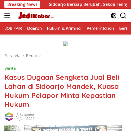
Langsung
Sidoarjo Bersiap Berubah, Sekda Fenny: Perbaikan Tidak Bisa
Breaking News
ke
konten
JOB FAIR
Daerah
Hukum & Kriminal
Pemerintahan
Berit
Beranda
Berita
Berita
Kasus Dugaan Sengketa Jual Beli
Lahan di Sidoarjo Mandek, Kuasa
Hukum Pelapor Minta Kepastian
Hukum
Jaka Media
4 Juni 2026