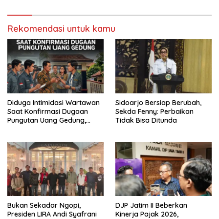
Diabadikan untuk Generasi
Tapi Harus Taat Aturan
Mendatang
Rekomendasi untuk kamu
Diduga Intimidasi Wartawan
Sidoarjo Bersiap Berubah,
Saat Konfirmasi Dugaan
Sekda Fenny: Perbaikan
Pungutan Uang Gedung,
Tidak Bisa Ditunda
Anggota Komite SMAN 1
Tumpang ,Ketua DPD IWOI
Buka suara
Bukan Sekadar Ngopi,
DJP Jatim II Beberkan
Presiden LIRA Andi Syafrani
Kinerja Pajak 2026,