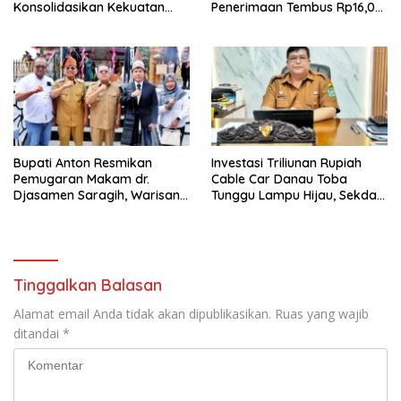
Konsolidasikan Kekuatan
Penerimaan Tembus Rp16,08
Organisasi di Malang
Triliun dan Tumbuh 25,04
Persen
Bupati Anton Resmikan
Investasi Triliunan Rupiah
Pemugaran Makam dr.
Cable Car Danau Toba
Djasamen Saragih, Warisan
Tunggu Lampu Hijau, Sekda
Dokter Pertama Simalungun
Simalungun: Kami Dukung,
Diabadikan untuk Generasi
Tapi Harus Taat Aturan
Mendatang
Tinggalkan Balasan
Alamat email Anda tidak akan dipublikasikan.
Ruas yang wajib
ditandai
*