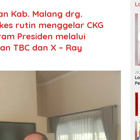
L
an Kab. Malang drg.
kes rutin menggelar CKG
am Presiden melalui
an TBC dan X – Ray
26
Lo
Pe
Ar