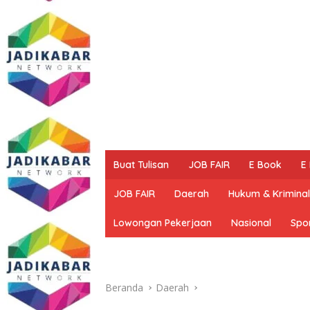
Buat Tulisan
JOB FAIR
E Book
E
JOB FAIR
Daerah
Hukum & Kriminal
Lowongan Pekerjaan
Nasional
Spo
Beranda
Daerah