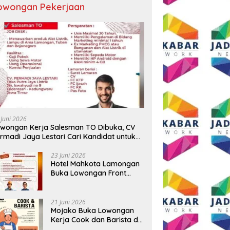
owongan Pekerjaan
 Juni 2026
wongan Kerja Salesman TO Dibuka, CV
rmadi Jaya Lestari Cari Kandidat untuk
ea Lamongan, Tuban, dan Bojonegoro
23 Juni 2026
Hotel Mahkota Lamongan
Buka Lowongan Front
Office dan Maintenance
Engineering, Simak
Syaratnya
21 Juni 2026
Mojako Buka Lowongan
Kerja Cook dan Barista di
Surabaya, Gaji Hingga