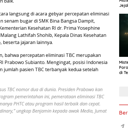
Mist
n baik.
Jeja
ra langsung di acara gebyar percepatan eliminasi
an senam bugar di SMK Bina Bangsa Dampit,
Kementerian Kesehatan RI dr. Prima Yosephine
 Malang Lathifah Shohib, Kepala Dinas Kesehatan
beserta jajaran lainnya.
an, bahwa percepatan eliminasi TBC merupakan
 RI Prabowo Subianto. Mengingat, posisi Indonesia
Mist
Poro
n jumlah pasien TBC terbanyak kedua setelah
di T
asus TBC nomor dua di dunia. Presiden Prabowo kan
ogram pemerintahan ini, pemerataan eliminasi TBC
manya PHTC atau program hasil terbaik dan cepat.
ordinary,” ungkap Benjamin kepada awak Media, Jumat
Ber
1