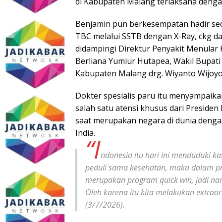
di Kabupaten Malang terlaksana denga
Benjamin pun berkesempatan hadir seca
TBC melalui SSTB dengan X-Ray, ckg d
didampingi Direktur Penyakit Menular 
Berliana Yumiur Hutapea, Wakil Bupati
Kabupaten Malang drg. Wiyanto Wijoyo, 
Dokter spesialis paru itu menyampaik
salah satu atensi khusus dari Presiden
saat merupakan negara di dunia denga
India.
“I
ndonesia itu hari ini menduduki k
peduli sama kesehatan, maka dalam pr
merupakan program quick win, jadi na
Oleh karena itu kita melakukan extra
(3/7/2026).