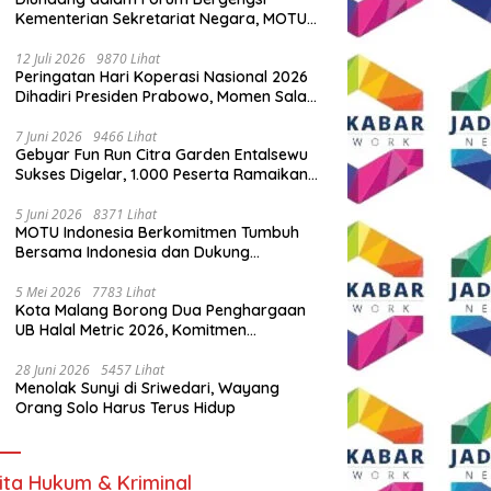
Kementerian Sekretariat Negara, MOTU
Indonesia Tunjukkan Komitmen untuk
Indonesia
12 Juli 2026
9870 Lihat
Peringatan Hari Koperasi Nasional 2026
Dihadiri Presiden Prabowo, Momen Salam
Komando Viral
7 Juni 2026
9466 Lihat
Gebyar Fun Run Citra Garden Entalsewu
Sukses Digelar, 1.000 Peserta Ramaikan
Ajang Hidup Sehat
5 Juni 2026
8371 Lihat
MOTU Indonesia Berkomitmen Tumbuh
Bersama Indonesia dan Dukung
Percepatan Kendaraan Listrik Nasional
5 Mei 2026
7783 Lihat
Kota Malang Borong Dua Penghargaan
UB Halal Metric 2026, Komitmen
Ekosistem Halal Kian Diperkuat
28 Juni 2026
5457 Lihat
Menolak Sunyi di Sriwedari, Wayang
Orang Solo Harus Terus Hidup
ita Hukum & Kriminal