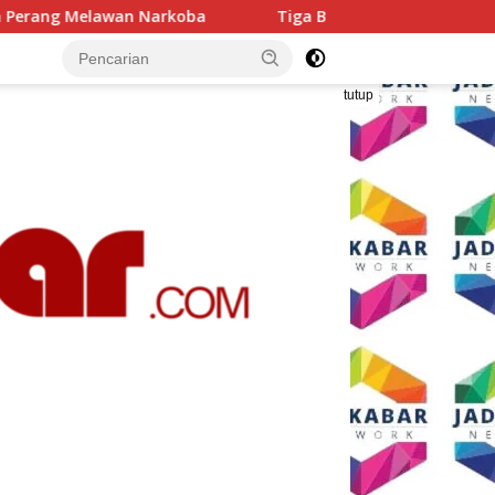
Tiga BUMD Air Minum Malang Raya Perkuat Kolaborasi, Ber
tutup