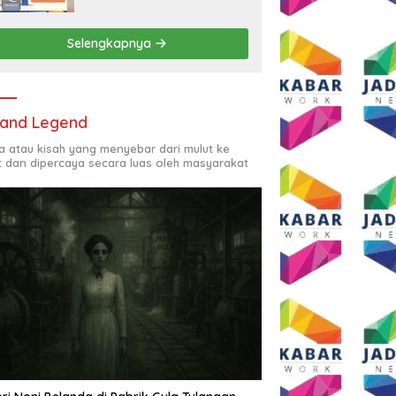
Rp2,5 Juta per Bulan
Selengkapnya
and Legend
ta atau kisah yang menyebar dari mulut ke
t dan dipercaya secara luas oleh masyarakat