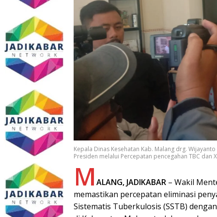
Kepala Dinas Kesehatan Kab. Malang drg. Wijayant
Presiden melalui Percepatan pencegahan TBC dan X 
M
ALANG, JADIKABAR
– Wakil Mente
memastikan percepatan eliminasi penya
Sistematis Tuberkulosis (SSTB) dengan