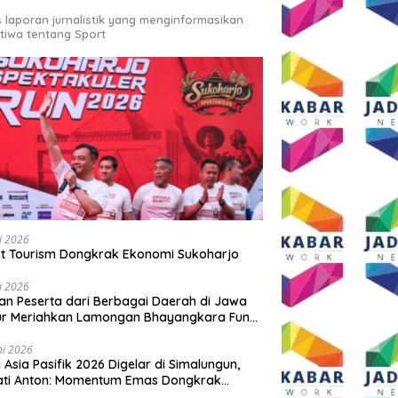
s laporan jurnalistik yang menginformasikan
stiwa tentang Sport
li 2026
t Tourism Dongkrak Ekonomi Sukoharjo
li 2026
an Peserta dari Berbagai Daerah di Jawa
ur Meriahkan Lamongan Bhayangkara Fun
 2026
ni 2026
y Asia Pasifik 2026 Digelar di Simalungun,
ati Anton: Momentum Emas Dongkrak
wisata dan Ekonomi Daerah