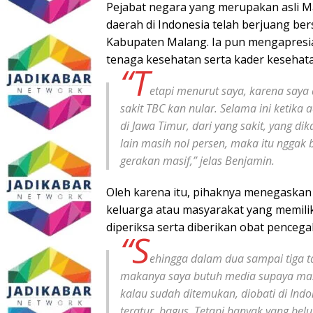
Pejabat negara yang merupakan asli Ma
daerah di Indonesia telah berjuang b
Kabupaten Malang. Ia pun mengapresi
tenaga kesehatan serta kader kesehat
“T
etapi menurut saya, karena saya
sakit TBC kan nular. Selama ini ketika
di Jawa Timur, dari yang sakit, yang d
lain masih nol persen, maka itu nggak 
gerakan masif,” jelas Benjamin.
Oleh karena itu, pihaknya menegaskan 
keluarga atau masyarakat yang memilik
diperiksa serta diberikan obat pencega
“S
ehingga dalam dua sampai tiga ta
makanya saya butuh media supaya mas
kalau sudah ditemukan, diobati di Indo
teratur, bagus. Tetapi banyak yang bel