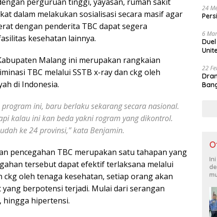
engan perguruan tinggi, yayasan, rumah sakit
24 Me
akat dalam melakukan sosialisasi secara masif agar
Pers
rat dengan penderita TBC dapat segera
6 Mar
silitas kesehatan lainnya.
Duel
Unit
Kabupaten Malang ini merupakan rangkaian
22 Fe
iminasi TBC melalui SSTB x-ray dan ckg oleh
Dram
ah di Indonesia.
Bang
 program ini, baru berlaku sekarang secara nasional.
api kalau ini kan beda yakni rogram yang dikontrol.
sudah ke 24 provinsi,” kata Benjamin.
O
apan pencegahan TBC merupakan satu tahapan yang
In
ahan tersebut dapat efektif terlaksana melalui
de
mu
an ckg oleh tenaga kesehatan, setiap orang akan
yang berpotensi terjadi. Mulai dari serangan
, hingga hipertensi.