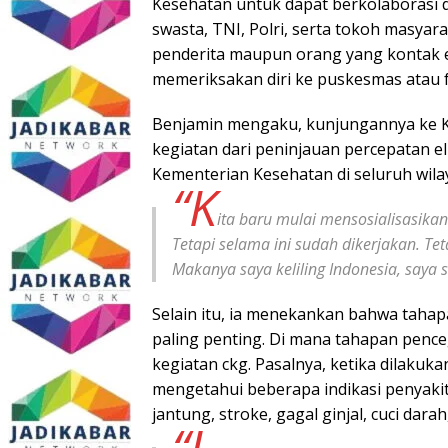
Kesehatan untuk dapat berkolaborasi d
swasta, TNI, Polri, serta tokoh masyar
penderita maupun orang yang kontak e
memeriksakan diri ke puskesmas atau fa
Benjamin mengaku, kunjungannya ke 
kegiatan dari peninjauan percepatan el
Kementerian Kesehatan di seluruh wilay
“K
ita baru mulai mensosialisasikan
Tetapi selama ini sudah dikerjakan. Tet
Makanya saya keliling Indonesia, saya 
Selain itu, ia menekankan bahwa tah
paling penting. Di mana tahapan penceg
kegiatan ckg. Pasalnya, ketika dilakuk
mengetahui beberapa indikasi penyakit 
jantung, stroke, gagal ginjal, cuci darah
“J