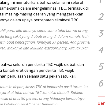
lang ini menuturkan, bahwa selama ini seluruh
ersama-sama dalam mengeliminasi TBC, termasuk di
2
asi masing-masing daerah yang menggerakkan
annya dalam upaya percepatan eliminasi TBC.
3
 ahli paru, kita ilmunya sama-sama tahu bahwa orang
 ada tang sakit yang diobati orang di dalam rumah. Nah
ikasih obat pencegahan, lumayan 37 persen. Ada provinsi
4
bisa. Makanya kita lakukan extraordinary, kita lakukan
5
bahwa seluruh penderita TBC wajib diobati dan
i kontak erat dengan penderita TBC wajib
han penulasan selama satu pekan satu kali.
6
hun ke depan, kasus TBC di Indonesia pasti turun. Itu
yarakat tahu bahwa TBC kan bisa diobati. Bahkan
nesia di atas 90 persen, orang hidupnya berobatnya
Ber
um ketahuan sakit,” beber Benjamin.