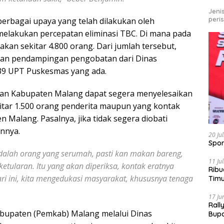
Jeni
peri
erbagai upaya yang telah dilakukan oleh
elakukan percepatan eliminasi TBC. Di mana pada
akan sekitar 4.800 orang. Dari jumlah tersebut,
kan pendampingan pengobatan dari Dinas
39 UPT Puskesmas yang ada.
tan Kabupaten Malang dapat segera menyelesaikan
itar 1.500 orang penderita maupun yang kontak
 Malang. Pasalnya, jika tidak segera diobati
innya.
20 Ju
Spor
adalah orang yang serumah, pasti kan makan bareng,
11 Ju
 ketularan. Itu yang akan diperiksa, kontak eratnya
Ribu
ri ini, kita mengedukasi masyarakat, khususnya tenaga
Tim
Bike
17 Ju
Rall
bupaten (Pemkab) Malang melalui Dinas
Bup
Pari