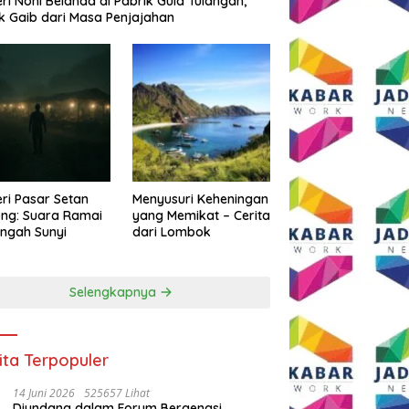
eri Noni Belanda di Pabrik Gula Tulangan,
k Gaib dari Masa Penjajahan
eri Pasar Setan
Menyusuri Keheningan
ng: Suara Ramai
yang Memikat – Cerita
engah Sunyi
dari Lombok
Selengkapnya
ita Terpopuler
14 Juni 2026
525657 Lihat
Diundang dalam Forum Bergengsi