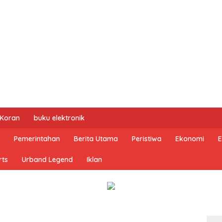
 Koran
buku elektronik
Pemerintahan
Berita Utama
Peristiwa
Ekonomi
E
rts
Urband Legend
Iklan