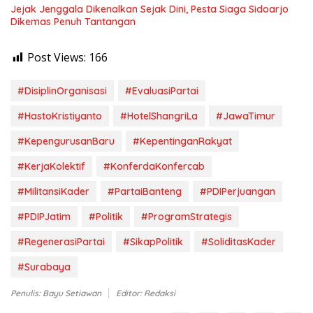
Jejak Jenggala Dikenalkan Sejak Dini, Pesta Siaga Sidoarjo
Dikemas Penuh Tantangan
Post Views:
166
#DisiplinOrganisasi
#EvaluasiPartai
#HastoKristiyanto
#HotelShangriLa
#JawaTimur
#KepengurusanBaru
#KepentinganRakyat
#KerjaKolektif
#KonferdaKonfercab
#MilitansiKader
#PartaiBanteng
#PDIPerjuangan
#PDIPJatim
#Politik
#ProgramStrategis
#RegenerasiPartai
#SikapPolitik
#SoliditasKader
#Surabaya
Penulis: Bayu Setiawan
Editor: Redaksi