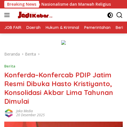
Langsung
onalisme dan Marwah Religius
Breaking News
Jelang Perayaan HUT RI ke
ke
konten
JOB FAIR
Daerah
Hukum & Kriminal
Pemerintahan
Berit
Beranda
Berita
Berita
Konferda–Konfercab PDIP Jatim
Resmi Dibuka Hasto Kristiyanto,
Konsolidasi Akbar Lima Tahunan
Dimulai
Jaka Media
20 Desember 2025