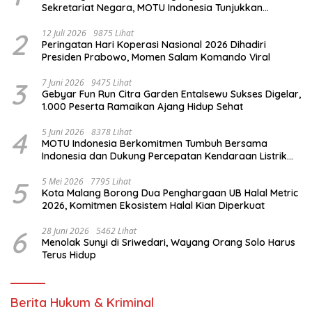
Sekretariat Negara, MOTU Indonesia Tunjukkan
Komitmen untuk Indonesia
2
12 Juli 2026
9875 Lihat
Peringatan Hari Koperasi Nasional 2026 Dihadiri
Presiden Prabowo, Momen Salam Komando Viral
3
7 Juni 2026
9475 Lihat
Gebyar Fun Run Citra Garden Entalsewu Sukses Digelar,
1.000 Peserta Ramaikan Ajang Hidup Sehat
4
5 Juni 2026
8378 Lihat
MOTU Indonesia Berkomitmen Tumbuh Bersama
Indonesia dan Dukung Percepatan Kendaraan Listrik
Nasional
5
5 Mei 2026
7795 Lihat
Kota Malang Borong Dua Penghargaan UB Halal Metric
2026, Komitmen Ekosistem Halal Kian Diperkuat
6
28 Juni 2026
5462 Lihat
Menolak Sunyi di Sriwedari, Wayang Orang Solo Harus
Terus Hidup
Berita Hukum & Kriminal