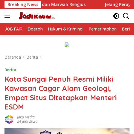
Langsung
wah Religius
Breaking News
Jelang Perayaan HUT RI ke-81, Dishub Kab.
ke
konten
JOB FAIR
Daerah
Hukum & Kriminal
Pemerintahan
Berit
Beranda
Berita
Berita
Kota Sungai Penuh Resmi Miliki
Kawasan Cagar Alam Geologi,
Empat Situs Ditetapkan Menteri
ESDM
Jaka Media
24 Juni 2026