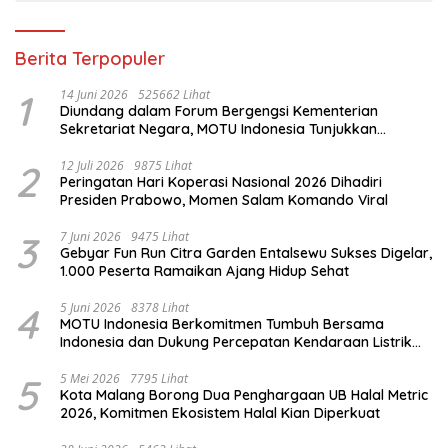
Berita Terpopuler
1
14 Juni 2026
525662 Lihat
Diundang dalam Forum Bergengsi Kementerian
Sekretariat Negara, MOTU Indonesia Tunjukkan
Komitmen untuk Indonesia
2
12 Juli 2026
9875 Lihat
Peringatan Hari Koperasi Nasional 2026 Dihadiri
Presiden Prabowo, Momen Salam Komando Viral
3
7 Juni 2026
9475 Lihat
Gebyar Fun Run Citra Garden Entalsewu Sukses Digelar,
1.000 Peserta Ramaikan Ajang Hidup Sehat
4
5 Juni 2026
8378 Lihat
MOTU Indonesia Berkomitmen Tumbuh Bersama
Indonesia dan Dukung Percepatan Kendaraan Listrik
Nasional
5
5 Mei 2026
7795 Lihat
Kota Malang Borong Dua Penghargaan UB Halal Metric
2026, Komitmen Ekosistem Halal Kian Diperkuat