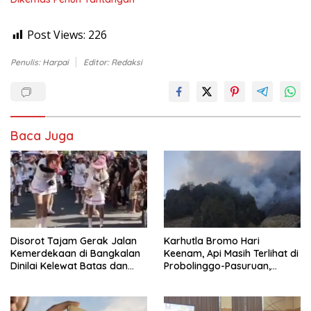
Post Views:
226
Penulis: Harpai
Editor: Redaksi
Baca Juga
Disorot Tajam Gerak Jalan
Karhutla Bromo Hari
Kemerdekaan di Bangkalan
Keenam, Api Masih Terlihat di
Dinilai Kelewat Batas dan
Probolinggo-Pasuruan,
Tabrak Norma
Jemplang Malang Tetap
Aman