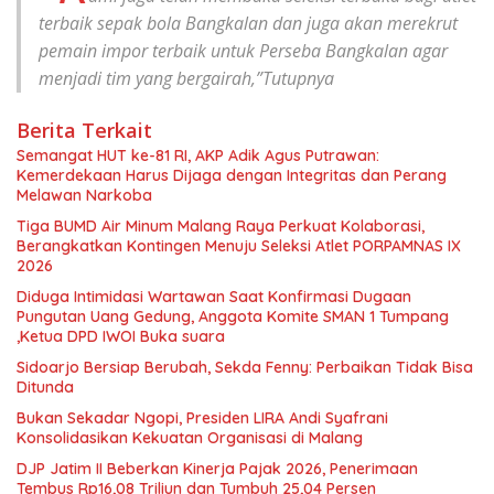
terbaik sepak bola Bangkalan dan juga akan merekrut
pemain impor terbaik untuk Perseba Bangkalan agar
menjadi tim yang bergairah,”Tutupnya
Berita Terkait
Semangat HUT ke-81 RI, AKP Adik Agus Putrawan:
Kemerdekaan Harus Dijaga dengan Integritas dan Perang
Melawan Narkoba
Tiga BUMD Air Minum Malang Raya Perkuat Kolaborasi,
Berangkatkan Kontingen Menuju Seleksi Atlet PORPAMNAS IX
2026
Diduga Intimidasi Wartawan Saat Konfirmasi Dugaan
Pungutan Uang Gedung, Anggota Komite SMAN 1 Tumpang
,Ketua DPD IWOI Buka suara
Sidoarjo Bersiap Berubah, Sekda Fenny: Perbaikan Tidak Bisa
Ditunda
Bukan Sekadar Ngopi, Presiden LIRA Andi Syafrani
Konsolidasikan Kekuatan Organisasi di Malang
DJP Jatim II Beberkan Kinerja Pajak 2026, Penerimaan
Tembus Rp16,08 Triliun dan Tumbuh 25,04 Persen