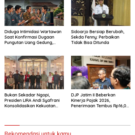
Diduga Intimidasi Wartawan
Sidoarjo Bersiap Berubah,
Saat Konfirmasi Dugaan
Sekda Fenny: Perbaikan
Pungutan Uang Gedung,
Tidak Bisa Ditunda
Anggota Komite SMAN 1
Tumpang ,Ketua DPD IWOI
Buka suara
Bukan Sekadar Ngopi,
DJP Jatim II Beberkan
Presiden LIRA Andi Syafrani
Kinerja Pajak 2026,
Konsolidasikan Kekuatan
Penerimaan Tembus Rp16,08
Organisasi di Malang
Triliun dan Tumbuh 25,04
Persen
Rekomendasi untuk kamu