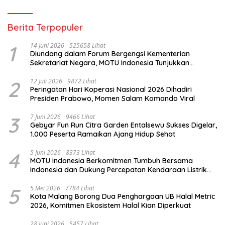
Berita Terpopuler
1
14 Juni 2026
525658 Lihat
Diundang dalam Forum Bergengsi Kementerian
Sekretariat Negara, MOTU Indonesia Tunjukkan
Komitmen untuk Indonesia
2
12 Juli 2026
9872 Lihat
Peringatan Hari Koperasi Nasional 2026 Dihadiri
Presiden Prabowo, Momen Salam Komando Viral
3
7 Juni 2026
9466 Lihat
Gebyar Fun Run Citra Garden Entalsewu Sukses Digelar,
1.000 Peserta Ramaikan Ajang Hidup Sehat
4
5 Juni 2026
8373 Lihat
MOTU Indonesia Berkomitmen Tumbuh Bersama
Indonesia dan Dukung Percepatan Kendaraan Listrik
Nasional
5
5 Mei 2026
7784 Lihat
Kota Malang Borong Dua Penghargaan UB Halal Metric
2026, Komitmen Ekosistem Halal Kian Diperkuat
28 Juni 2026
5457 Lihat