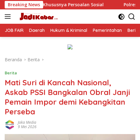
Langsung
ersoalan Sosial
Breaking News
Polresta Malang Kota Gelar Makan Be
ke
konten
JOB FAIR
Daerah
Hukum & Kriminal
Pemerintahan
Berit
Beranda
Berita
Berita
Mati Suri di Kancah Nasional,
Askab PSSI Bangkalan Obral Janji
Pemain Impor demi Kebangkitan
Perseba
Jaka Media
9 Mei 2026