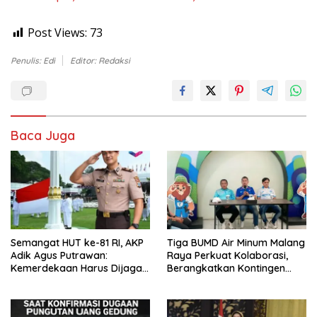
Post Views:
73
Penulis: Edi
Editor: Redaksi
Baca Juga
Semangat HUT ke-81 RI, AKP
Tiga BUMD Air Minum Malang
Adik Agus Putrawan:
Raya Perkuat Kolaborasi,
Kemerdekaan Harus Dijaga
Berangkatkan Kontingen
dengan Integritas dan
Menuju Seleksi Atlet
Perang Melawan Narkoba
PORPAMNAS IX 2026