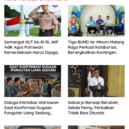
Semangat HUT ke-81 RI, AKP
Tiga BUMD Air Minum Malang
Adik Agus Putrawan:
Raya Perkuat Kolaborasi,
Kemerdekaan Harus Dijaga
Berangkatkan Kontingen
dengan Integritas dan
Menuju Seleksi Atlet
Perang Melawan Narkoba
PORPAMNAS IX 2026
Diduga Intimidasi Wartawan
Sidoarjo Bersiap Berubah,
Saat Konfirmasi Dugaan
Sekda Fenny: Perbaikan
Pungutan Uang Gedung,
Tidak Bisa Ditunda
Anggota Komite SMAN 1
Tumpang ,Ketua DPD IWOI
Buka suara