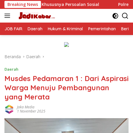
Langsung
ersoalan Sosial
Breaking News
Polresta Malang Kota Gelar Makan Ber
ke
konten
JOB FAIR
Daerah
Hukum & Kriminal
Pemerintahan
Berit
Beranda
Daerah
Daerah
Musdes Pedamaran 1 : Dari Aspirasi
Warga Menuju Pembangunan
yang Merata
Jaka Media
1 November 2025