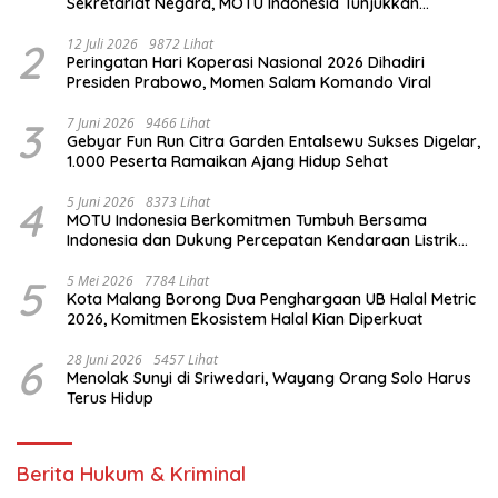
Sekretariat Negara, MOTU Indonesia Tunjukkan
Komitmen untuk Indonesia
2
12 Juli 2026
9872 Lihat
Peringatan Hari Koperasi Nasional 2026 Dihadiri
Presiden Prabowo, Momen Salam Komando Viral
3
7 Juni 2026
9466 Lihat
Gebyar Fun Run Citra Garden Entalsewu Sukses Digelar,
1.000 Peserta Ramaikan Ajang Hidup Sehat
4
5 Juni 2026
8373 Lihat
MOTU Indonesia Berkomitmen Tumbuh Bersama
Indonesia dan Dukung Percepatan Kendaraan Listrik
Nasional
5
5 Mei 2026
7784 Lihat
Kota Malang Borong Dua Penghargaan UB Halal Metric
2026, Komitmen Ekosistem Halal Kian Diperkuat
6
28 Juni 2026
5457 Lihat
Menolak Sunyi di Sriwedari, Wayang Orang Solo Harus
Terus Hidup
Berita Hukum & Kriminal