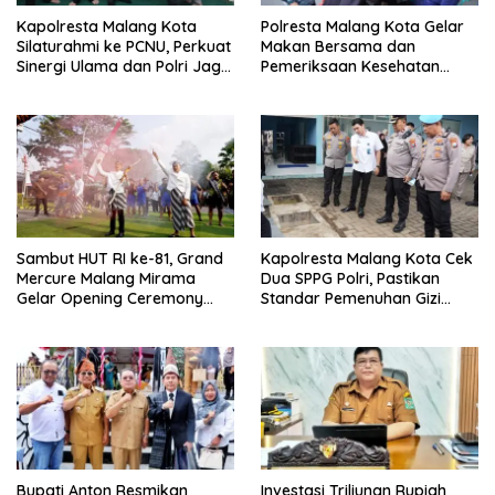
Kapolresta Malang Kota
Polresta Malang Kota Gelar
Silaturahmi ke PCNU, Perkuat
Makan Bersama dan
Sinergi Ulama dan Polri Jaga
Pemeriksaan Kesehatan
Kamtibmas Khususnya
Gratis, Perkuat Pelayanan
Persoalan Sosial
untuk Masyarakat
Sambut HUT RI ke-81, Grand
Kapolresta Malang Kota Cek
Mercure Malang Mirama
Dua SPPG Polri, Pastikan
Gelar Opening Ceremony
Standar Pemenuhan Gizi
Olimpiade Agustusan 2026
hingga Pengelolaan Limbah
Berjalan Optimal
Bupati Anton Resmikan
Investasi Triliunan Rupiah