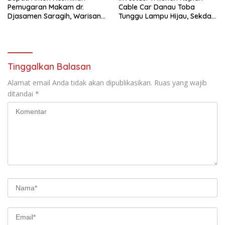
Pemugaran Makam dr.
Cable Car Danau Toba
Djasamen Saragih, Warisan
Tunggu Lampu Hijau, Sekda
Dokter Pertama Simalungun
Simalungun: Kami Dukung,
Diabadikan untuk Generasi
Tapi Harus Taat Aturan
Mendatang
Tinggalkan Balasan
Alamat email Anda tidak akan dipublikasikan.
Ruas yang wajib
ditandai
*