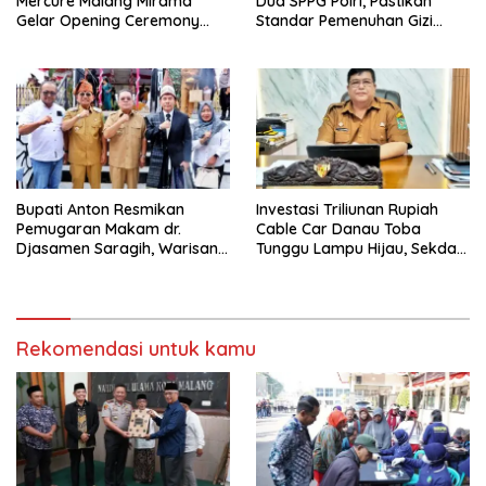
Mercure Malang Mirama
Dua SPPG Polri, Pastikan
Gelar Opening Ceremony
Standar Pemenuhan Gizi
Olimpiade Agustusan 2026
hingga Pengelolaan Limbah
Berjalan Optimal
Bupati Anton Resmikan
Investasi Triliunan Rupiah
Pemugaran Makam dr.
Cable Car Danau Toba
Djasamen Saragih, Warisan
Tunggu Lampu Hijau, Sekda
Dokter Pertama Simalungun
Simalungun: Kami Dukung,
Diabadikan untuk Generasi
Tapi Harus Taat Aturan
Mendatang
Rekomendasi untuk kamu