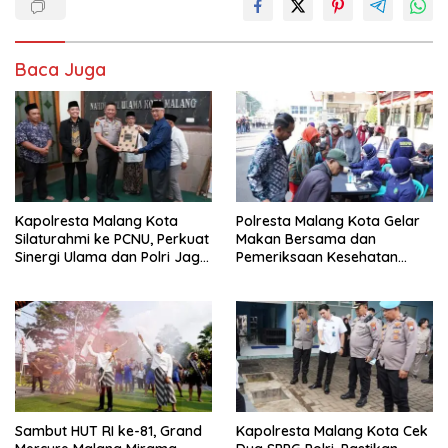
Baca Juga
Kapolresta Malang Kota
Polresta Malang Kota Gelar
Silaturahmi ke PCNU, Perkuat
Makan Bersama dan
Sinergi Ulama dan Polri Jaga
Pemeriksaan Kesehatan
Kamtibmas Khususnya
Gratis, Perkuat Pelayanan
Persoalan Sosial
untuk Masyarakat
Sambut HUT RI ke-81, Grand
Kapolresta Malang Kota Cek