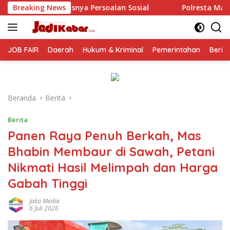
Langsung
ersoalan Sosial
Breaking News
Polresta Malang Kota Gelar Makan Ber
ke
konten
JOB FAIR
Daerah
Hukum & Kriminal
Pemerintahan
Berit
Beranda
Berita
Berita
Panen Raya Penuh Berkah, Mas
Bhabin Membaur di Sawah, Petani
Nikmati Hasil Melimpah dan Harga
Gabah Tinggi
Jaka Media
6 Juli 2026