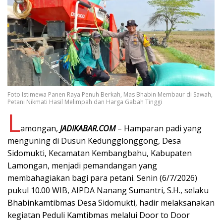
Foto Istimewa Panen Raya Penuh Berkah, Mas Bhabin Membaur di Sawah,
Petani Nikmati Hasil Melimpah dan Harga Gabah Tinggi
L
amongan,
JADIKABAR.COM
– Hamparan padi yang
menguning di Dusun Kedungglonggong, Desa
Sidomukti, Kecamatan Kembangbahu, Kabupaten
Lamongan, menjadi pemandangan yang
membahagiakan bagi para petani. Senin (6/7/2026)
pukul 10.00 WIB, AIPDA Nanang Sumantri, S.H., selaku
Bhabinkamtibmas Desa Sidomukti, hadir melaksanakan
kegiatan Peduli Kamtibmas melalui Door to Door