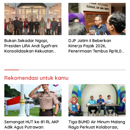
Tumpang ,Ketua DPD IWOI
Buka suara
Bukan Sekadar Ngopi,
DJP Jatim II Beberkan
Presiden LIRA Andi Syafrani
Kinerja Pajak 2026,
Konsolidasikan Kekuatan
Penerimaan Tembus Rp16,08
Organisasi di Malang
Triliun dan Tumbuh 25,04
Persen
Rekomendasi untuk kamu
Semangat HUT ke-81 RI, AKP
Tiga BUMD Air Minum Malang
Adik Agus Putrawan:
Raya Perkuat Kolaborasi,