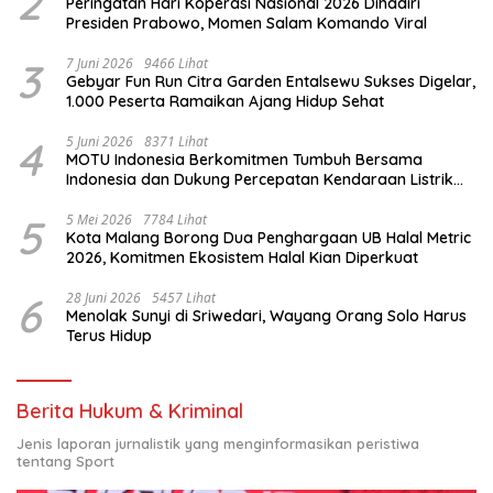
2
Peringatan Hari Koperasi Nasional 2026 Dihadiri
Presiden Prabowo, Momen Salam Komando Viral
3
7 Juni 2026
9466 Lihat
Gebyar Fun Run Citra Garden Entalsewu Sukses Digelar,
1.000 Peserta Ramaikan Ajang Hidup Sehat
4
5 Juni 2026
8371 Lihat
MOTU Indonesia Berkomitmen Tumbuh Bersama
Indonesia dan Dukung Percepatan Kendaraan Listrik
Nasional
5
5 Mei 2026
7784 Lihat
Kota Malang Borong Dua Penghargaan UB Halal Metric
2026, Komitmen Ekosistem Halal Kian Diperkuat
6
28 Juni 2026
5457 Lihat
Menolak Sunyi di Sriwedari, Wayang Orang Solo Harus
Terus Hidup
Berita Hukum & Kriminal
Jenis laporan jurnalistik yang menginformasikan peristiwa
tentang Sport