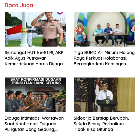
Baca Juga
Semangat HUT ke-81 RI, AKP
Tiga BUMD Air Minum Malang
Adik Agus Putrawan:
Raya Perkuat Kolaborasi,
Kemerdekaan Harus Dijaga
Berangkatkan Kontingen
dengan Integritas dan
Menuju Seleksi Atlet
Perang Melawan Narkoba
PORPAMNAS IX 2026
Diduga Intimidasi Wartawan
Sidoarjo Bersiap Berubah,
Saat Konfirmasi Dugaan
Sekda Fenny: Perbaikan
Pungutan Uang Gedung,
Tidak Bisa Ditunda
Anggota Komite SMAN 1