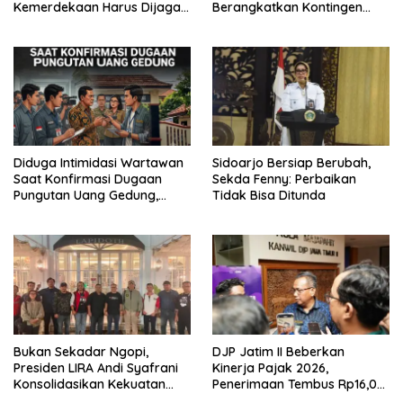
Kemerdekaan Harus Dijaga
Berangkatkan Kontingen
dengan Integritas dan
Menuju Seleksi Atlet
Perang Melawan Narkoba
PORPAMNAS IX 2026
Diduga Intimidasi Wartawan
Sidoarjo Bersiap Berubah,
Saat Konfirmasi Dugaan
Sekda Fenny: Perbaikan
Pungutan Uang Gedung,
Tidak Bisa Ditunda
Anggota Komite SMAN 1
Tumpang ,Ketua DPD IWOI
Buka suara
Bukan Sekadar Ngopi,
DJP Jatim II Beberkan
Presiden LIRA Andi Syafrani
Kinerja Pajak 2026,
Konsolidasikan Kekuatan
Penerimaan Tembus Rp16,08
Organisasi di Malang
Triliun dan Tumbuh 25,04