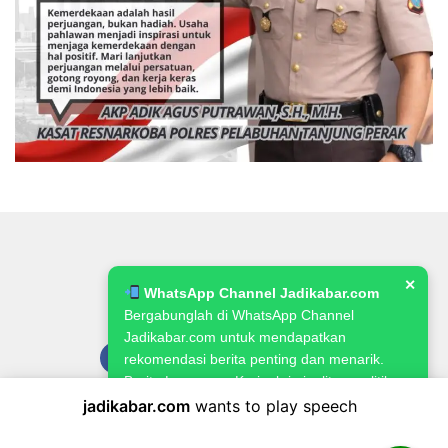
✕
WhatsApp Channel Jadikabar.com
Bergabunglah di WhatsApp Channel
Jadikabar.com untuk mendapatkan
rekomendasi berita penting dan menarik.
Berita Lowongan Kerja, kriminalitas, politik,
pemerintahan, pertanian & ketahanan
jadikabar.com
wants to play speech
Pedoman Media Siber
Kode Etik Jurnalistik
Redaksi
pangan.
Kebijakan Publikasi