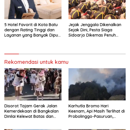
5 Hotel Favorit di Kota Batu
Jejak Jenggala Dikenalkan
dengan Rating Tinggi dan
Sejak Dini, Pesta Siaga
Layanan yang Banyak Dipuji
Sidoarjo Dikemas Penuh
Pengunjung
Tantangan
Rekomendasi untuk kamu
Disorot Tajam Gerak Jalan
Karhutla Bromo Hari
Kemerdekaan di Bangkalan
Keenam, Api Masih Terlihat di
Dinilai Kelewat Batas dan
Probolinggo-Pasuruan,
Tabrak Norma
Jemplang Malang Tetap
Aman