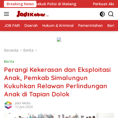
Langsung
lisi di Malang
Breaking News
Perkuat Akuntabilitas Dana BOS, Disdik
ke
konten
JOB FAIR
Daerah
Hukum & Kriminal
Pemerintahan
Berit
Beranda
Berita
Berita
Perangi Kekerasan dan Eksploitasi
Anak, Pemkab Simalungun
Kukuhkan Relawan Perlindungan
Anak di Tapian Dolok
Jaka Media
12 Juni 2026