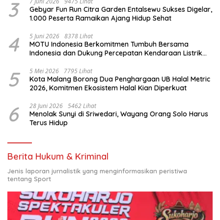
3
7 Juni 2026
9475 Lihat
Gebyar Fun Run Citra Garden Entalsewu Sukses Digelar,
1.000 Peserta Ramaikan Ajang Hidup Sehat
4
5 Juni 2026
8378 Lihat
MOTU Indonesia Berkomitmen Tumbuh Bersama
Indonesia dan Dukung Percepatan Kendaraan Listrik
Nasional
5
5 Mei 2026
7795 Lihat
Kota Malang Borong Dua Penghargaan UB Halal Metric
2026, Komitmen Ekosistem Halal Kian Diperkuat
6
28 Juni 2026
5462 Lihat
Menolak Sunyi di Sriwedari, Wayang Orang Solo Harus
Terus Hidup
Berita Hukum & Kriminal
Jenis laporan jurnalistik yang menginformasikan peristiwa
tentang Sport