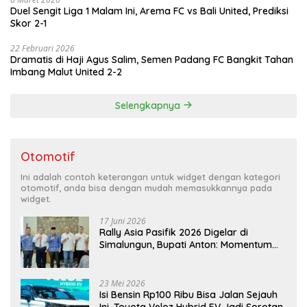
Duel Sengit Liga 1 Malam Ini, Arema FC vs Bali United, Prediksi
Skor 2-1
22 Februari 2026
Dramatis di Haji Agus Salim, Semen Padang FC Bangkit Tahan
Imbang Malut United 2-2
Selengkapnya
Otomotif
Ini adalah contoh keterangan untuk widget dengan kategori
otomotif, anda bisa dengan mudah memasukkannya pada
widget.
17 Juni 2026
Rally Asia Pasifik 2026 Digelar di
Simalungun, Bupati Anton: Momentum
Emas Dongkrak Pariwisata dan
Ekonomi Daerah
23 Mei 2026
Isi Bensin Rp100 Ribu Bisa Jalan Sejauh
Ini, Toyota Veloz Hybrid EV Jadi Sorotan