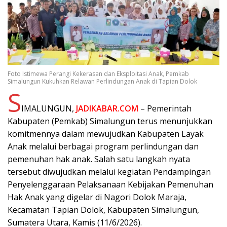
Foto Istimewa Perangi Kekerasan dan Eksploitasi Anak, Pemkab
Simalungun Kukuhkan Relawan Perlindungan Anak di Tapian Dolok
S
IMALUNGUN,
JADIKABAR.COM
– Pemerintah
Kabupaten (Pemkab) Simalungun terus menunjukkan
komitmennya dalam mewujudkan Kabupaten Layak
Anak melalui berbagai program perlindungan dan
pemenuhan hak anak. Salah satu langkah nyata
tersebut diwujudkan melalui kegiatan Pendampingan
Penyelenggaraan Pelaksanaan Kebijakan Pemenuhan
Hak Anak yang digelar di Nagori Dolok Maraja,
Kecamatan Tapian Dolok, Kabupaten Simalungun,
Sumatera Utara, Kamis (11/6/2026).