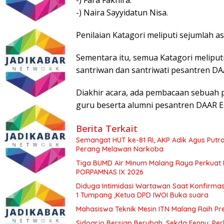
-) Naira Sayyidatun Nisa.
Penilaian Katagori meliputi sejumlah asp
Sementara itu, semua Katagori meliput
santriwan dan santriwati pesantren DA
Diakhir acara, ada pembacaan sebuah pu
guru beserta alumni pesantren DAAR EL
Berita Terkait
Semangat HUT ke-81 RI, AKP Adik Agus Putr
Perang Melawan Narkoba
Tiga BUMD Air Minum Malang Raya Perkuat K
PORPAMNAS IX 2026
Diduga Intimidasi Wartawan Saat Konfirm
1 Tumpang ,Ketua DPD IWOI Buka suara
Mahasiswa Teknik Mesin ITN Malang Raih Pre
Sidoarjo Bersiap Berubah, Sekda Fenny: Per