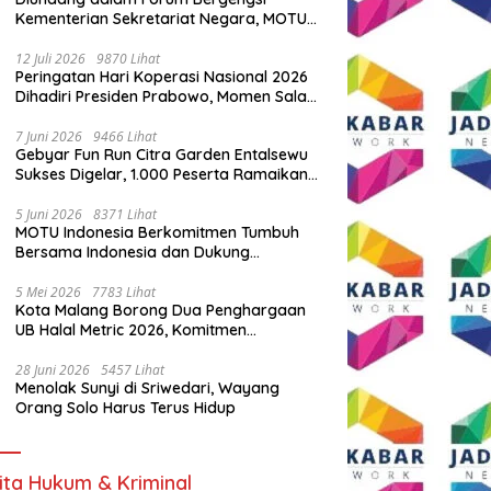
Kementerian Sekretariat Negara, MOTU
Indonesia Tunjukkan Komitmen untuk
Indonesia
12 Juli 2026
9870 Lihat
Peringatan Hari Koperasi Nasional 2026
Dihadiri Presiden Prabowo, Momen Salam
Komando Viral
7 Juni 2026
9466 Lihat
Gebyar Fun Run Citra Garden Entalsewu
Sukses Digelar, 1.000 Peserta Ramaikan
Ajang Hidup Sehat
5 Juni 2026
8371 Lihat
MOTU Indonesia Berkomitmen Tumbuh
Bersama Indonesia dan Dukung
Percepatan Kendaraan Listrik Nasional
5 Mei 2026
7783 Lihat
Kota Malang Borong Dua Penghargaan
UB Halal Metric 2026, Komitmen
Ekosistem Halal Kian Diperkuat
28 Juni 2026
5457 Lihat
Menolak Sunyi di Sriwedari, Wayang
Orang Solo Harus Terus Hidup
ita Hukum & Kriminal