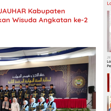
L
 JAUHAR Kabupaten
an Wisuda Angkatan ke-2
26
Lo
Pe
Ar