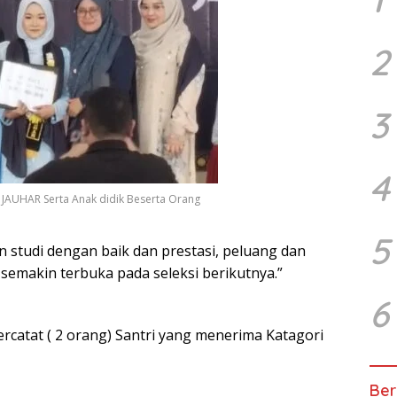
2
3
4
JAUHAR Serta Anak didik Beserta Orang
5
 studi dengan baik dan prestasi, peluang dan
emakin terbuka pada seleksi berikutnya.”
6
ercatat ( 2 orang) Santri yang menerima Katagori
Ber