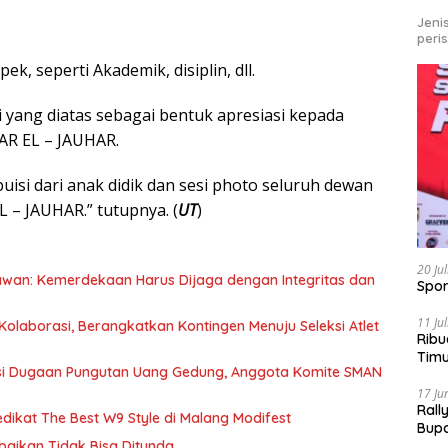
Jeni
peri
ek, seperti Akademik, disiplin, dll.
i yang diatas sebagai bentuk apresiasi kepada
AR EL – JAUHAR.
isi dari anak didik dan sesi photo seluruh dewan
 – JAUHAR.” tutupnya. (
UT
)
20 Ju
awan: Kemerdekaan Harus Dijaga dengan Integritas dan
Spor
11 Ju
olaborasi, Berangkatkan Kontingen Menuju Seleksi Atlet
Ribu
Tim
asi Dugaan Pungutan Uang Gedung, Anggota Komite SMAN
Bike
17 Ju
Rall
dikat The Best W9 Style di Malang Modifest
Bup
Pari
baikan Tidak Bisa Ditunda