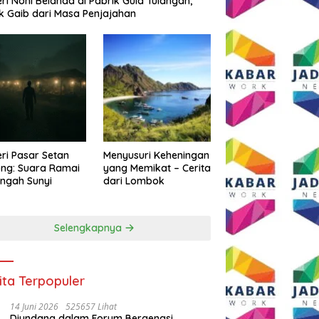
eri Noni Belanda di Pabrik Gula Tulangan,
k Gaib dari Masa Penjajahan
eri Pasar Setan
Menyusuri Keheningan
ng: Suara Ramai
yang Memikat – Cerita
engah Sunyi
dari Lombok
Selengkapnya
ita Terpopuler
14 Juni 2026
525657 Lihat
Diundang dalam Forum Bergengsi