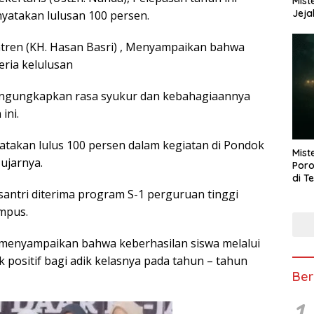
Mist
Jeja
inyatakan lulusan 100 persen.
tren (KH. Hasan Basri) , Menyampaikan bahwa
eria kelulusan
engungkapkan rasa syukur dan kebahagiaannya
ini.
atakan lulus 100 persen dalam kegiatan di Pondok
Mist
ujarnya.
Poro
di T
1 santri diterima program S-1 perguruan tinggi
ampus.
 menyampaikan bahwa keberhasilan siswa melalui
 positif bagi adik kelasnya pada tahun – tahun
Ber
1