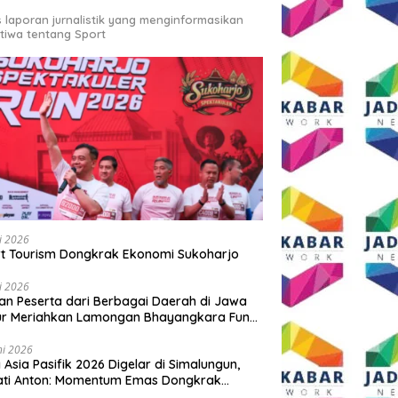
s laporan jurnalistik yang menginformasikan
stiwa tentang Sport
li 2026
t Tourism Dongkrak Ekonomi Sukoharjo
li 2026
an Peserta dari Berbagai Daerah di Jawa
ur Meriahkan Lamongan Bhayangkara Fun
 2026
ni 2026
y Asia Pasifik 2026 Digelar di Simalungun,
ati Anton: Momentum Emas Dongkrak
wisata dan Ekonomi Daerah