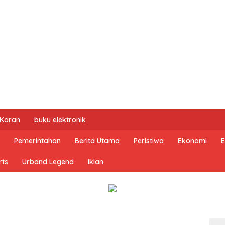
 Koran
buku elektronik
Pemerintahan
Berita Utama
Peristiwa
Ekonomi
E
rts
Urband Legend
Iklan