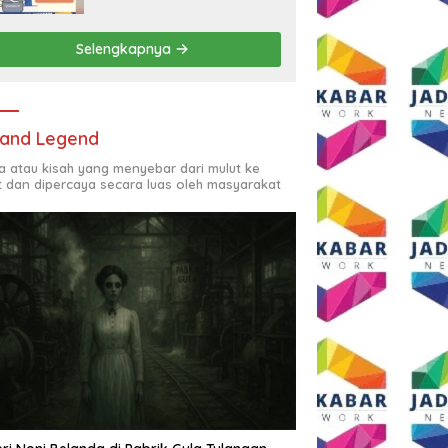
Rp2,5 Juta per Bulan
Selengkapnya
and Legend
ta atau kisah yang menyebar dari mulut ke
t dan dipercaya secara luas oleh masyarakat