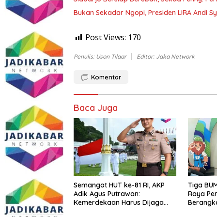
Bukan Sekadar Ngopi, Presiden LIRA Andi Sy
Post Views:
170
Penulis: Uson Tilaar
Editor: Jaka Network
Komentar
Baca Juga
Semangat HUT ke-81 RI, AKP
Tiga BUM
Adik Agus Putrawan:
Raya Per
Kemerdekaan Harus Dijaga
Berangk
dengan Integritas dan Perang
Menuju Se