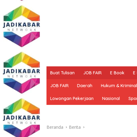
Buat Tulisan
JOB FAIR
E Book
E
JOB FAIR
Daerah
Hukum & Kriminal
Lowongan Pekerjaan
Nasional
Spo
Beranda
Berita