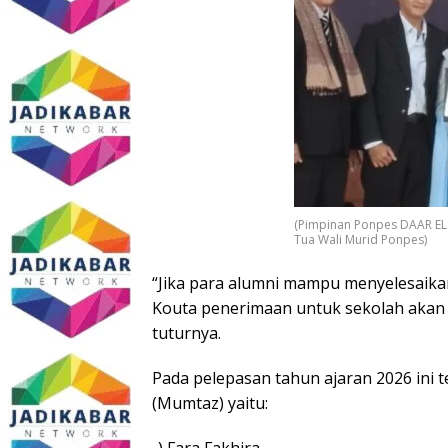
(Pimpinan Ponpes DAAR EL 
Tua Wali Murid Ponpes)
“Jika para alumni mampu menyelesaikan
Kouta penerimaan untuk sekolah akan s
tuturnya.
Pada pelepasan tahun ajaran 2026 ini t
(Mumtaz) yaitu:
-) Fara Fakhira.