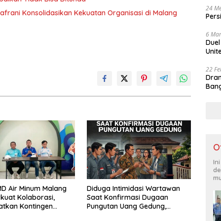
24 Me
afrani Konsolidasikan Kekuatan Organisasi di Malang
Pers
6 Mar
Duel
Unit
22 Fe
Dram
Bang
O
In
de
mu
D Air Minum Malang
Diduga Intimidasi Wartawan
kuat Kolaborasi,
Saat Konfirmasi Dugaan
atkan Kontingen
Pungutan Uang Gedung,
leksi Atlet
Anggota Komite SMAN 1