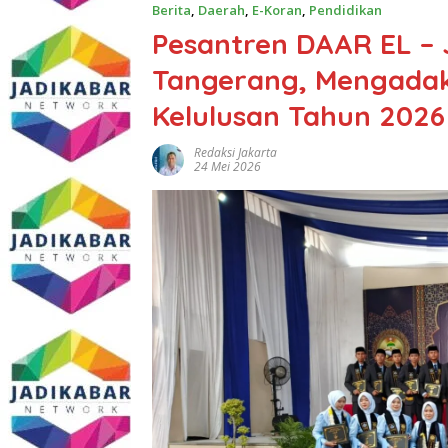
Berita
,
Daerah
,
E-Koran
,
Pendidikan
Pesantren DAAR EL –
Tangerang, Mengadak
Kelulusan Tahun 2026
Redaksi Jakarta
24 Mei 2026