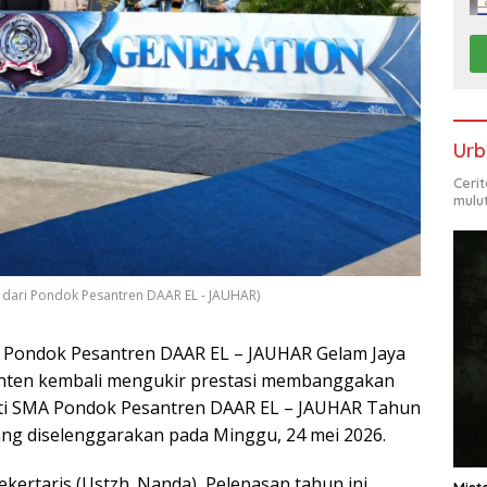
Urb
Ceri
mulu
 dari Pondok Pesantren DAAR EL - JAUHAR)
 Pondok Pesantren DAAR EL – JAUHAR Gelam Jaya
nten kembali mengukir prestasi membanggakan
wati SMA Pondok Pesantren DAAR EL – JAUHAR Tahun
ang diselenggarakan pada Minggu, 24 mei 2026.
kertaris (Ustzh. Nanda), Pelepasan tahun ini