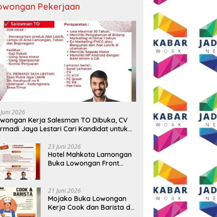
owongan Pekerjaan
 Juni 2026
wongan Kerja Salesman TO Dibuka, CV
rmadi Jaya Lestari Cari Kandidat untuk
ea Lamongan, Tuban, dan Bojonegoro
23 Juni 2026
Hotel Mahkota Lamongan
Buka Lowongan Front
Office dan Maintenance
Engineering, Simak
Syaratnya
21 Juni 2026
Mojako Buka Lowongan
Kerja Cook dan Barista di
Surabaya, Gaji Hingga