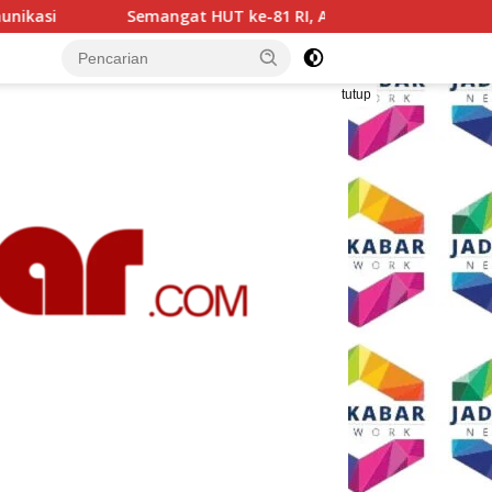
RI, AKP Adik Agus Putrawan: Kemerdekaan Harus Dijaga dengan
tutup