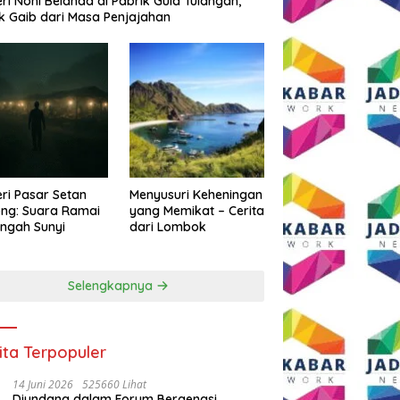
eri Noni Belanda di Pabrik Gula Tulangan,
k Gaib dari Masa Penjajahan
eri Pasar Setan
Menyusuri Keheningan
ng: Suara Ramai
yang Memikat – Cerita
engah Sunyi
dari Lombok
Selengkapnya
ita Terpopuler
14 Juni 2026
525660 Lihat
Diundang dalam Forum Bergengsi