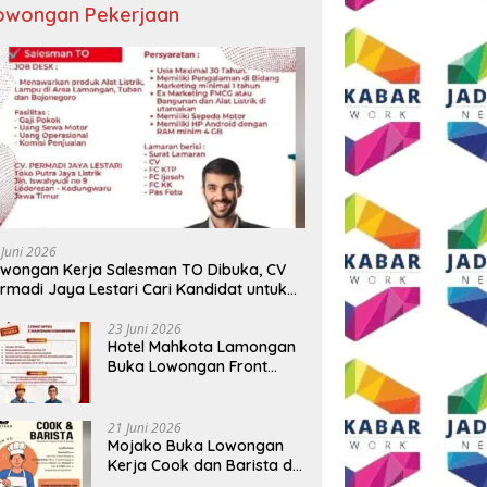
owongan Pekerjaan
 Juni 2026
wongan Kerja Salesman TO Dibuka, CV
rmadi Jaya Lestari Cari Kandidat untuk
ea Lamongan, Tuban, dan Bojonegoro
23 Juni 2026
Hotel Mahkota Lamongan
Buka Lowongan Front
Office dan Maintenance
Engineering, Simak
Syaratnya
21 Juni 2026
Mojako Buka Lowongan
Kerja Cook dan Barista di
Surabaya, Gaji Hingga