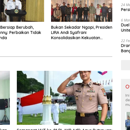
24 Me
Pers
6 Mar
Duel
 Bersiap Berubah,
Bukan Sekadar Ngopi, Presiden
Unit
nny: Perbaikan Tidak
LIRA Andi Syafrani
unda
Konsolidasikan Kekuatan
22 Fe
Organisasi di Malang
Dram
Bang
O
In
de
mu