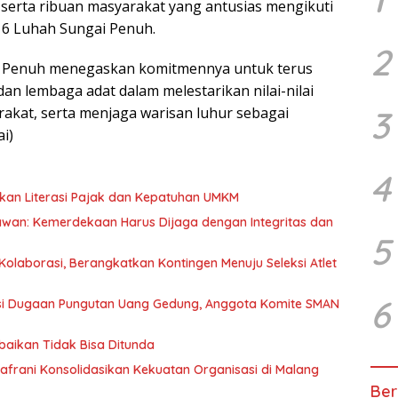
serta ribuan masyarakat yang antusias mengikuti
 6 Luhah Sungai Penuh.
2
ai Penuh menegaskan komitmennya untuk terus
an lembaga adat dalam melestarikan nilai-nilai
3
kat, serta menjaga warisan luhur sebagai
i)
4
kan Literasi Pajak dan Kepatuhan UMKM
awan: Kemerdekaan Harus Dijaga dengan Integritas dan
5
olaborasi, Berangkatkan Kontingen Menuju Seleksi Atlet
6
asi Dugaan Pungutan Uang Gedung, Anggota Komite SMAN
baikan Tidak Bisa Ditunda
afrani Konsolidasikan Kekuatan Organisasi di Malang
Ber