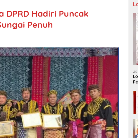
L
a DPRD Hadiri Puncak
Sungai Penuh
26
Lo
Pe
Ar