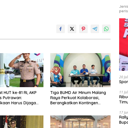
Jeni
peri
20 Ju
Spor
11 Ju
 HUT ke-81 RI, AKP
Tiga BUMD Air Minum Malang
Ribu
s Putrawan:
Raya Perkuat Kolaborasi,
Tim
kaan Harus Dijaga
Berangkatkan Kontingen
Bike
ntegritas dan Perang
Menuju Seleksi Atlet
17 Ju
 Narkoba
PORPAMNAS IX 2026
Rall
Bup
Pari