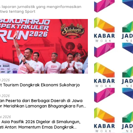
s laporan jurnalistik yang menginformasikan
stiwa tentang Sport
li 2026
t Tourism Dongkrak Ekonomi Sukoharjo
li 2026
an Peserta dari Berbagai Daerah di Jawa
ur Meriahkan Lamongan Bhayangkara Fun
 2026
ni 2026
y Asia Pasifik 2026 Digelar di Simalungun,
ati Anton: Momentum Emas Dongkrak
wisata dan Ekonomi Daerah