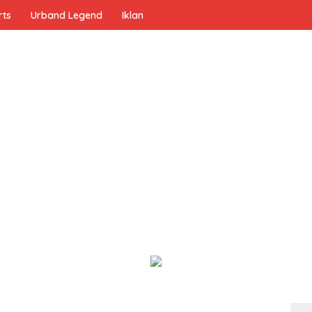
rts
Urband Legend
Iklan