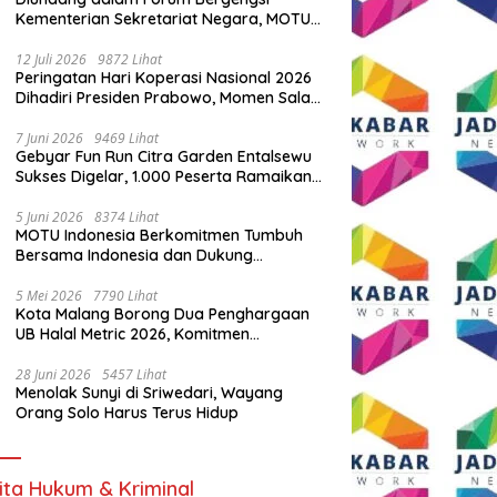
Kementerian Sekretariat Negara, MOTU
Indonesia Tunjukkan Komitmen untuk
Indonesia
12 Juli 2026
9872 Lihat
Peringatan Hari Koperasi Nasional 2026
Dihadiri Presiden Prabowo, Momen Salam
Komando Viral
7 Juni 2026
9469 Lihat
Gebyar Fun Run Citra Garden Entalsewu
Sukses Digelar, 1.000 Peserta Ramaikan
Ajang Hidup Sehat
5 Juni 2026
8374 Lihat
MOTU Indonesia Berkomitmen Tumbuh
Bersama Indonesia dan Dukung
Percepatan Kendaraan Listrik Nasional
5 Mei 2026
7790 Lihat
Kota Malang Borong Dua Penghargaan
UB Halal Metric 2026, Komitmen
Ekosistem Halal Kian Diperkuat
28 Juni 2026
5457 Lihat
Menolak Sunyi di Sriwedari, Wayang
Orang Solo Harus Terus Hidup
ita Hukum & Kriminal