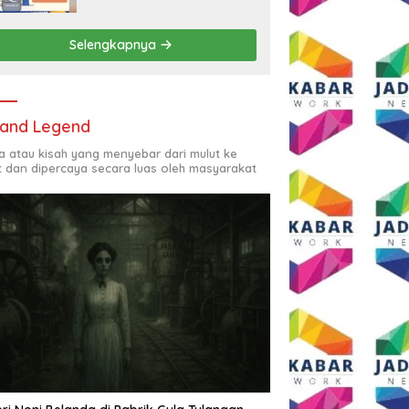
Rp2,5 Juta per Bulan
Selengkapnya
and Legend
ta atau kisah yang menyebar dari mulut ke
t dan dipercaya secara luas oleh masyarakat