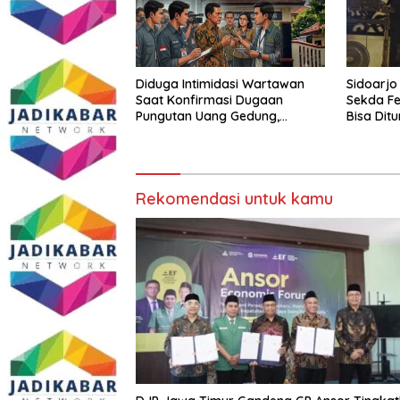
Diduga Intimidasi Wartawan
Sidoarjo
Saat Konfirmasi Dugaan
Sekda Fe
Pungutan Uang Gedung,
Bisa Dit
Anggota Komite SMAN 1
Tumpang ,Ketua DPD IWOI
Buka suara
Rekomendasi untuk kamu