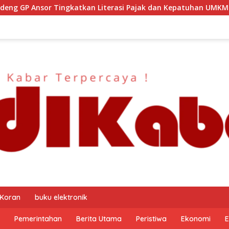
si Pajak dan Kepatuhan UMKM
Kapolresta Malang Kota S
 Koran
buku elektronik
Pemerintahan
Berita Utama
Peristiwa
Ekonomi
E