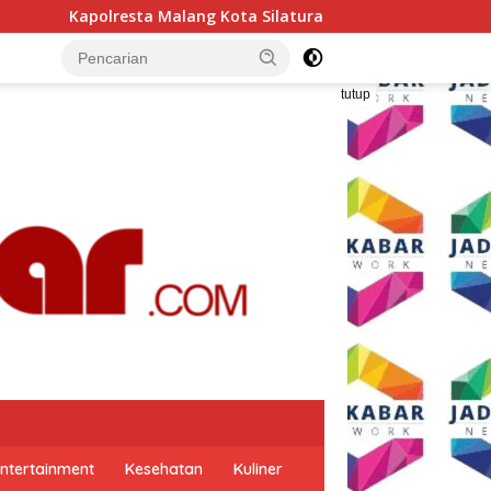
ilaturahmi ke PCNU, Perkuat Sinergi Ulama dan Polri Jaga Kam
tutup
ntertainment
Kesehatan
Kuliner