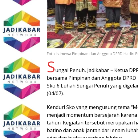
Foto Istimewa Pimpinan dan Anggota DPRD Hadiri P
S
ungai Penuh, Jadikabar – Ketua DPR
bersama Pimpinan dan Anggota DPRD K
Sko 6 Luhah Sungai Penuh yang digel
(04/07).
Kenduri Sko yang mengusung tema “Me
menjadi momentum bersejarah karena k
tahun. Kegiatan tersebut merupakan h
batino dan anak jantan dari enam luh