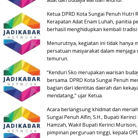
adat dan budaya warisan leluhur.
Ketua DPRD Kota Sungai Penuh Hutri 
Kerapatan Adat Enam Luhah, panitia pe
berhasil menghidupkan kembali tradisi
Menurutnya, kegiatan ini tidak hanya m
persatuan masyarakat dalam menjaga ni
temurun.
“Kenduri Sko merupakan warisan budaya
bersama. DPRD Kota Sungai Penuh men
bagian dari identitas daerah dan keka
mendatang,” ujar Ketua.
Acara berlangsung khidmat dan meriah 
Sungai Penuh Alfin, S.H., Bupati Kerin
Hamzah, Wakil Bupati Kerinci Murison,
pimpinan perguruan tinggi, kepala O