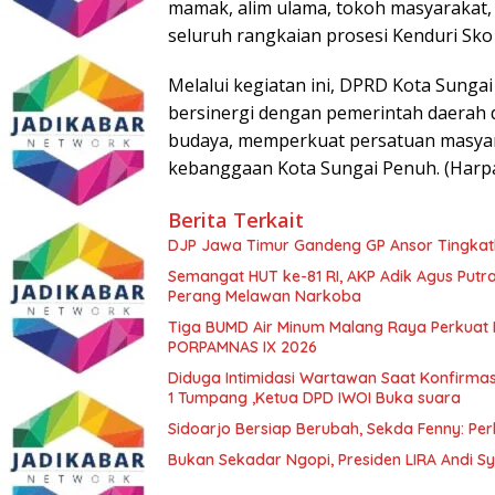
mamak, alim ulama, tokoh masyarakat, 
seluruh rangkaian prosesi Kenduri Sko
Melalui kegiatan ini, DPRD Kota Sung
bersinergi dengan pemerintah daerah d
budaya, memperkuat persatuan masyara
kebanggaan Kota Sungai Penuh. (Harpa
Berita Terkait
DJP Jawa Timur Gandeng GP Ansor Tingkat
Semangat HUT ke-81 RI, AKP Adik Agus Putr
Perang Melawan Narkoba
Tiga BUMD Air Minum Malang Raya Perkuat K
PORPAMNAS IX 2026
Diduga Intimidasi Wartawan Saat Konfirm
1 Tumpang ,Ketua DPD IWOI Buka suara
Sidoarjo Bersiap Berubah, Sekda Fenny: Per
Bukan Sekadar Ngopi, Presiden LIRA Andi Sy