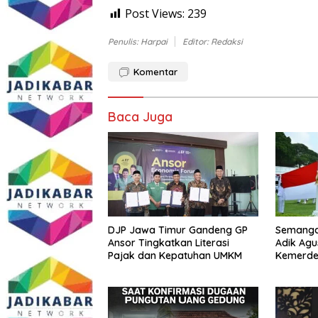
Post Views:
239
Penulis: Harpai
Editor: Redaksi
Komentar
Baca Juga
DJP Jawa Timur Gandeng GP
Semangat
Ansor Tingkatkan Literasi
Adik Agu
Pajak dan Kepatuhan UMKM
Kemerde
dengan I
Melawan