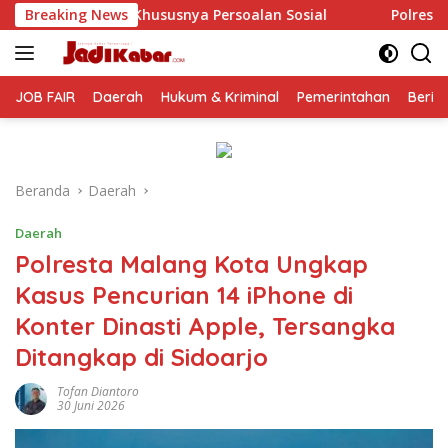
Langsung
soalan Sosial
Breaking News
Polresta Malang Kota Gelar Makan Bers
ke
konten
JOB FAIR
Daerah
Hukum & Kriminal
Pemerintahan
Berit
Beranda
Daerah
Daerah
Polresta Malang Kota Ungkap
Kasus Pencurian 14 iPhone di
Konter Dinasti Apple, Tersangka
Ditangkap di Sidoarjo
Tofan Diantoro
30 Juni 2026