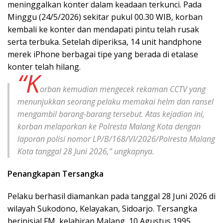
meninggalkan konter dalam keadaan terkunci. Pada
Minggu (24/5/2026) sekitar pukul 00.30 WIB, korban
kembali ke konter dan mendapati pintu telah rusak
serta terbuka. Setelah diperiksa, 14 unit handphone
merek iPhone berbagai tipe yang berada di etalase
konter telah hilang.
“K
orban kemudian mengecek rekaman CCTV yang
menunjukkan seorang pelaku memakai helm dan ransel
mengambil barang-barang tersebut. Atas kejadian ini,
korban melaporkan ke Polresta Malang Kota dengan
laporan polisi nomor LP/B/168/VI/2026/Polresta Malang
Kota tanggal 28 Juni 2026,” ungkapnya.
Penangkapan Tersangka
Pelaku berhasil diamankan pada tanggal 28 Juni 2026 di
wilayah Sukodono, Kelayakan, Sidoarjo. Tersangka
berinisial FM, kelahiran Malang, 10 Agustus 1995,