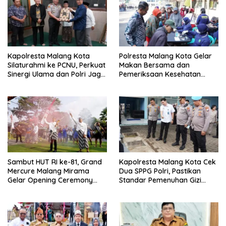
Kapolresta Malang Kota
Polresta Malang Kota Gelar
Silaturahmi ke PCNU, Perkuat
Makan Bersama dan
Sinergi Ulama dan Polri Jaga
Pemeriksaan Kesehatan
Kamtibmas Khususnya
Gratis, Perkuat Pelayanan
Persoalan Sosial
untuk Masyarakat
Sambut HUT RI ke-81, Grand
Kapolresta Malang Kota Cek
Mercure Malang Mirama
Dua SPPG Polri, Pastikan
Gelar Opening Ceremony
Standar Pemenuhan Gizi
Olimpiade Agustusan 2026
hingga Pengelolaan Limbah
Berjalan Optimal