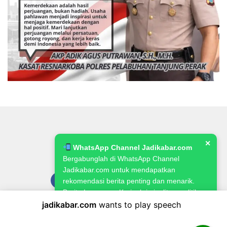
✕
WhatsApp Channel Jadikabar.com
Bergabunglah di WhatsApp Channel
Jadikabar.com untuk mendapatkan
rekomendasi berita penting dan menarik.
Berita Lowongan Kerja, kriminalitas, politik,
pemerintahan, pertanian & ketahanan
jadikabar.com
wants to play speech
Pedoman Media Siber
Kode Etik Jurnalistik
Redaksi
pangan.
Kebijakan Publikasi