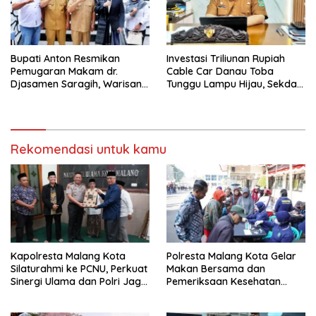
Bupati Anton Resmikan
Investasi Triliunan Rupiah
Pemugaran Makam dr.
Cable Car Danau Toba
Djasamen Saragih, Warisan
Tunggu Lampu Hijau, Sekda
Dokter Pertama Simalungun
Simalungun: Kami Dukung,
Diabadikan untuk Generasi
Tapi Harus Taat Aturan
Mendatang
Rekomendasi untuk kamu
Kapolresta Malang Kota
Polresta Malang Kota Gelar
Silaturahmi ke PCNU, Perkuat
Makan Bersama dan
Sinergi Ulama dan Polri Jaga
Pemeriksaan Kesehatan
Kamtibmas Khususnya
Gratis, Perkuat Pelayanan
Persoalan Sosial
untuk Masyarakat