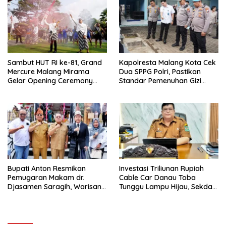
Sambut HUT RI ke-81, Grand
Kapolresta Malang Kota Cek
Mercure Malang Mirama
Dua SPPG Polri, Pastikan
Gelar Opening Ceremony
Standar Pemenuhan Gizi
Olimpiade Agustusan 2026
hingga Pengelolaan Limbah
Berjalan Optimal
Bupati Anton Resmikan
Investasi Triliunan Rupiah
Pemugaran Makam dr.
Cable Car Danau Toba
Djasamen Saragih, Warisan
Tunggu Lampu Hijau, Sekda
Dokter Pertama Simalungun
Simalungun: Kami Dukung,
Diabadikan untuk Generasi
Tapi Harus Taat Aturan
Mendatang