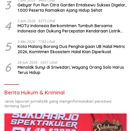
3
7 Juni 2026
9466 Lihat
Gebyar Fun Run Citra Garden Entalsewu Sukses Digelar,
1.000 Peserta Ramaikan Ajang Hidup Sehat
4
5 Juni 2026
8373 Lihat
MOTU Indonesia Berkomitmen Tumbuh Bersama
Indonesia dan Dukung Percepatan Kendaraan Listrik
Nasional
5
5 Mei 2026
7784 Lihat
Kota Malang Borong Dua Penghargaan UB Halal Metric
2026, Komitmen Ekosistem Halal Kian Diperkuat
6
28 Juni 2026
5457 Lihat
Menolak Sunyi di Sriwedari, Wayang Orang Solo Harus
Terus Hidup
Berita Hukum & Kriminal
Jenis laporan jurnalistik yang menginformasikan peristiwa
tentang Sport