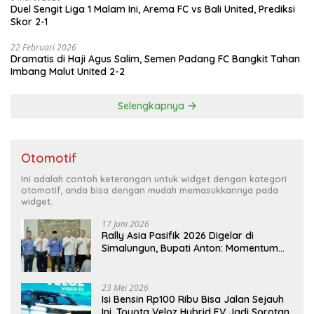
Duel Sengit Liga 1 Malam Ini, Arema FC vs Bali United, Prediksi
Skor 2-1
22 Februari 2026
Dramatis di Haji Agus Salim, Semen Padang FC Bangkit Tahan
Imbang Malut United 2-2
Selengkapnya
Otomotif
Ini adalah contoh keterangan untuk widget dengan kategori
otomotif, anda bisa dengan mudah memasukkannya pada
widget.
17 Juni 2026
Rally Asia Pasifik 2026 Digelar di
Simalungun, Bupati Anton: Momentum
Emas Dongkrak Pariwisata dan
Ekonomi Daerah
23 Mei 2026
Isi Bensin Rp100 Ribu Bisa Jalan Sejauh
Ini, Toyota Veloz Hybrid EV Jadi Sorotan