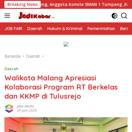
Langsung
nggota Komite SMAN 1 Tumpang ,Ketua DPD IWOI Buka suara
Breaking News
ke
konten
JOB FAIR
Daerah
Hukum & Kriminal
Pemerintahan
Berit
Beranda
Daerah
Daerah
Walikota Malang Apresiasi
Kolaborasi Program RT Berkelas
dan KKMP di Tulusrejo
Jaka Media
29 Juni 2026