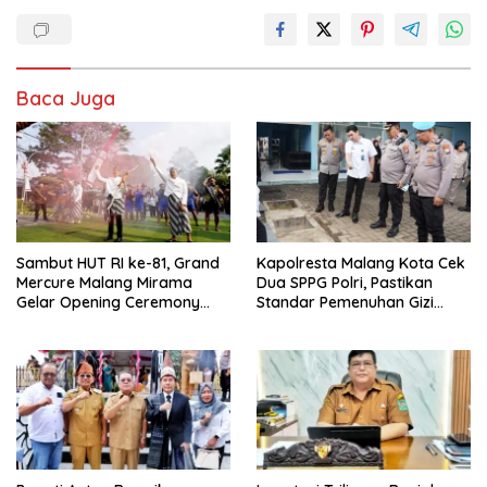
Baca Juga
Sambut HUT RI ke-81, Grand
Kapolresta Malang Kota Cek
Mercure Malang Mirama
Dua SPPG Polri, Pastikan
Gelar Opening Ceremony
Standar Pemenuhan Gizi
Olimpiade Agustusan 2026
hingga Pengelolaan Limbah
Berjalan Optimal