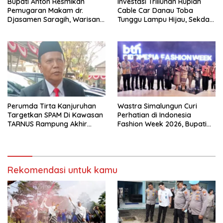
Bupati Anton Resmikan
Investasi Triliunan Rupiah
Pemugaran Makam dr.
Cable Car Danau Toba
Djasamen Saragih, Warisan
Tunggu Lampu Hijau, Sekda
Dokter Pertama Simalungun
Simalungun: Kami Dukung,
Diabadikan untuk Generasi
Tapi Harus Taat Aturan
Mendatang
Perumda Tirta Kanjuruhan
Wastra Simalungun Curi
Targetkan SPAM Di Kawasan
Perhatian di Indonesia
TARNUS Rampung Akhir
Fashion Week 2026, Bupati
Tahun
Anton: Budaya Harus Jadi
Kekuatan Ekonomi
Rekomendasi untuk kamu