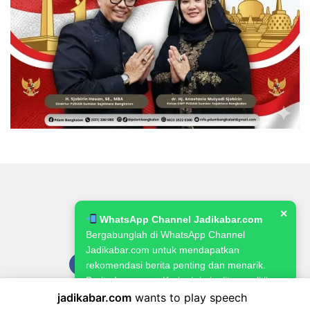
✕
WhatsApp Channel Jadikabar.com
Bergabunglah di WhatsApp Channel
Jadikabar.com untuk mendapatkan
rekomendasi berita penting dan menarik.
Berita Lowongan Kerja, kriminalitas, politik,
pemerintahan, pertanian & ketahanan
jadikabar.com
wants to play speech
Pedoman Media Siber
Kode Etik Jurnalistik
Redaksi