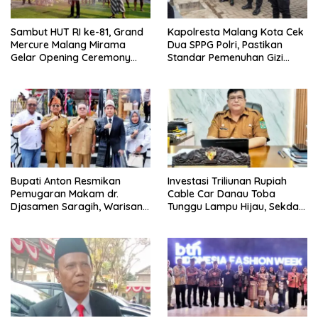
Sambut HUT RI ke-81, Grand
Kapolresta Malang Kota Cek
Mercure Malang Mirama
Dua SPPG Polri, Pastikan
Gelar Opening Ceremony
Standar Pemenuhan Gizi
Olimpiade Agustusan 2026
hingga Pengelolaan Limbah
Berjalan Optimal
Bupati Anton Resmikan
Investasi Triliunan Rupiah
Pemugaran Makam dr.
Cable Car Danau Toba
Djasamen Saragih, Warisan
Tunggu Lampu Hijau, Sekda
Dokter Pertama Simalungun
Simalungun: Kami Dukung,
Diabadikan untuk Generasi
Tapi Harus Taat Aturan
Mendatang