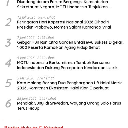
1
Diundang dalam Forum Bergengsi Kementerian
Sekretariat Negara, MOTU Indonesia Tunjukkan
Komitmen untuk Indonesia
2
12 Juli 2026
9870 Lihat
Peringatan Hari Koperasi Nasional 2026 Dihadiri
Presiden Prabowo, Momen Salam Komando Viral
3
7 Juni 2026
9465 Lihat
Gebyar Fun Run Citra Garden Entalsewu Sukses Digelar,
1.000 Peserta Ramaikan Ajang Hidup Sehat
4
5 Juni 2026
8370 Lihat
MOTU Indonesia Berkomitmen Tumbuh Bersama
Indonesia dan Dukung Percepatan Kendaraan Listrik
Nasional
5
5 Mei 2026
7781 Lihat
Kota Malang Borong Dua Penghargaan UB Halal Metric
2026, Komitmen Ekosistem Halal Kian Diperkuat
6
28 Juni 2026
5457 Lihat
Menolak Sunyi di Sriwedari, Wayang Orang Solo Harus
Terus Hidup
Berita Hukum & Kriminal