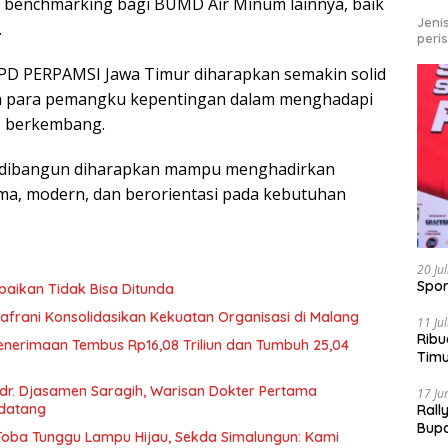
n benchmarking bagi BUMD Air Minum lainnya, baik
Jeni
.
peri
PD PERPAMSI Jawa Timur diharapkan semakin solid
dan para pemangku kepentingan dalam menghadapi
s berkembang.
g dibangun diharapkan mampu menghadirkan
ma, modern, dan berorientasi pada kebutuhan
20 Ju
Spor
baikan Tidak Bisa Ditunda
afrani Konsolidasikan Kekuatan Organisasi di Malang
11 Ju
Ribu
Penerimaan Tembus Rp16,08 Triliun dan Tumbuh 25,04
Tim
Bike
r. Djasamen Saragih, Warisan Dokter Pertama
17 Ju
ndatang
Rall
Bup
u Toba Tunggu Lampu Hijau, Sekda Simalungun: Kami
Pari