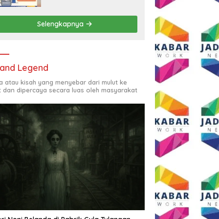
Rp2,5 Juta per Bulan
Selengkapnya
and Legend
ta atau kisah yang menyebar dari mulut ke
t dan dipercaya secara luas oleh masyarakat