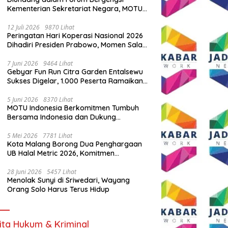
Kementerian Sekretariat Negara, MOTU
Indonesia Tunjukkan Komitmen untuk
Indonesia
12 Juli 2026
9870 Lihat
Peringatan Hari Koperasi Nasional 2026
Dihadiri Presiden Prabowo, Momen Salam
Komando Viral
7 Juni 2026
9464 Lihat
Gebyar Fun Run Citra Garden Entalsewu
Sukses Digelar, 1.000 Peserta Ramaikan
Ajang Hidup Sehat
5 Juni 2026
8370 Lihat
MOTU Indonesia Berkomitmen Tumbuh
Bersama Indonesia dan Dukung
Percepatan Kendaraan Listrik Nasional
5 Mei 2026
7781 Lihat
Kota Malang Borong Dua Penghargaan
UB Halal Metric 2026, Komitmen
Ekosistem Halal Kian Diperkuat
28 Juni 2026
5457 Lihat
Menolak Sunyi di Sriwedari, Wayang
Orang Solo Harus Terus Hidup
ita Hukum & Kriminal