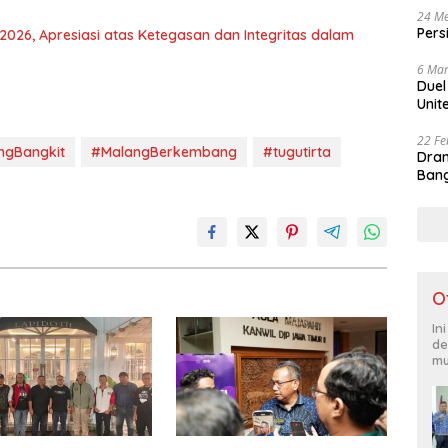
24 Me
Pers
026, Apresiasi atas Ketegasan dan Integritas dalam
6 Mar
Duel
Unit
22 Fe
ngBangkit
#MalangBerkembang
#tugutirta
Dram
Bang
O
In
de
mu