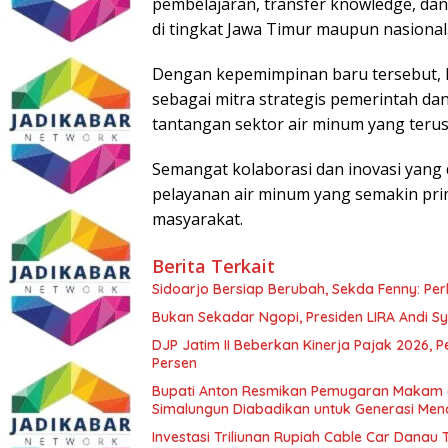
pembelajaran, transfer knowledge, da
di tingkat Jawa Timur maupun nasional
Dengan kepemimpinan baru tersebut, 
sebagai mitra strategis pemerintah 
tantangan sektor air minum yang teru
Semangat kolaborasi dan inovasi yan
pelayanan air minum yang semakin pri
masyarakat.
Berita Terkait
Sidoarjo Bersiap Berubah, Sekda Fenny: Per
Bukan Sekadar Ngopi, Presiden LIRA Andi Sy
DJP Jatim II Beberkan Kinerja Pajak 2026, 
Persen
Bupati Anton Resmikan Pemugaran Makam d
Simalungun Diabadikan untuk Generasi Me
Investasi Triliunan Rupiah Cable Car Dana