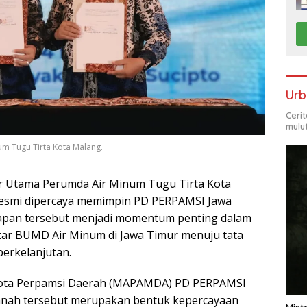
Urb
Ceri
mulu
um Tugu Tirta Kota Malang.
r Utama Perumda Air Minum Tugu Tirta Kota
M resmi dipercaya memimpin PD PERPAMSI Jawa
tapan tersebut menjadi momentum penting dalam
tar BUMD Air Minum di Jawa Timur menuju tata
berkelanjutan.
ggota Perpamsi Daerah (MAPAMDA) PD PERPAMSI
anah tersebut merupakan bentuk kepercayaan