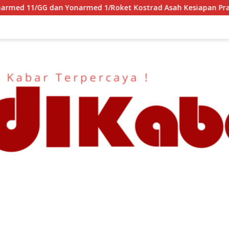
oket Kostrad Asah Kesiapan Prajurit Jaga Kedaulatan NKRI