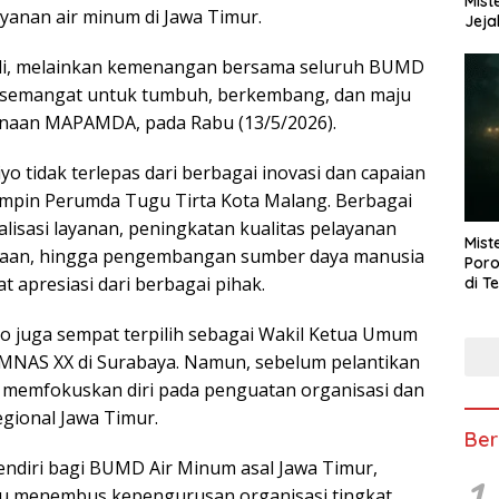
Mist
anan air minum di Jawa Timur.
Jeja
di, melainkan kemenangan bersama seluruh BUMD
i semangat untuk tumbuh, berkembang, dan maju
ksanaan MAPAMDA, pada Rabu (13/5/2026).
o tidak terlepas dari berbagai inovasi dan capaian
mpin Perumda Tugu Tirta Kota Malang. Berbagai
talisasi layanan, peningkatan kualitas pelayanan
Mist
ahaan, hingga pengembangan sumber daya manusia
Poro
 apresiasi dari berbagai pihak.
di T
o juga sempat terpilih sebagai Wakil Ketua Umum
NAS XX di Surabaya. Namun, sebelum pelantikan
 memfokuskan diri pada penguatan organisasi dan
gional Jawa Timur.
Ber
sendiri bagi BUMD Air Minum asal Jawa Timur,
1
u menembus kepengurusan organisasi tingkat