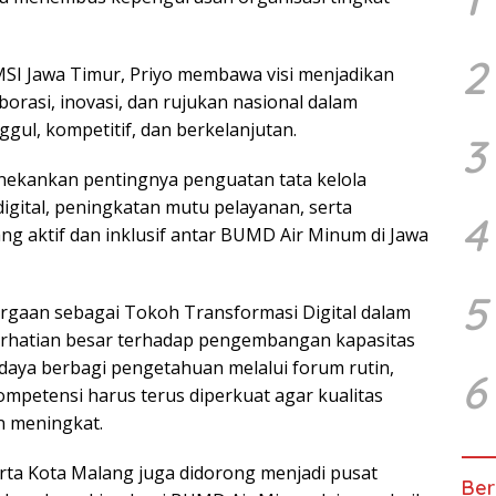
2
I Jawa Timur, Priyo membawa visi menjadikan
borasi, inovasi, dan rujukan nasional dalam
ul, kompetitif, dan berkelanjutan.
3
enekankan pentingnya penguatan tata kelola
igital, peningkatan mutu pelayanan, serta
4
g aktif dan inklusif antar BUMD Air Minum di Jawa
5
rgaan sebagai Tokoh Transformasi Digital dalam
erhatian besar terhadap pengembangan kapasitas
aya berbagi pengetahuan melalui forum rutin,
6
mpetensi harus terus diperkuat agar kualitas
n meningkat.
ta Kota Malang juga didorong menjadi pusat
Ber