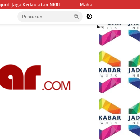
Mahasiswa Teknik Mesin ITN Malang Raih Predikat The Be
tutup