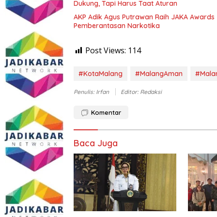
Dukung, Tapi Harus Taat Aturan
AKP Adik Agus Putrawan Raih JAKA Awards 2
Pemberantasan Narkotika
Post Views:
114
#KotaMalang
#MalangAman
#Mala
Penulis: Irfan
Editor: Redaksi
Komentar
Baca Juga