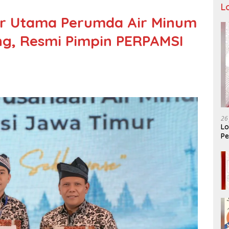
L
tur Utama Perumda Air Minum
ng, Resmi Pimpin PERPAMSI
26
Lo
Pe
Ar