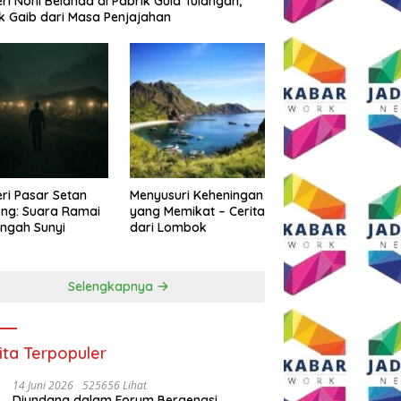
eri Noni Belanda di Pabrik Gula Tulangan,
k Gaib dari Masa Penjajahan
eri Pasar Setan
Menyusuri Keheningan
ng: Suara Ramai
yang Memikat – Cerita
engah Sunyi
dari Lombok
Selengkapnya
ita Terpopuler
14 Juni 2026
525656 Lihat
Diundang dalam Forum Bergengsi