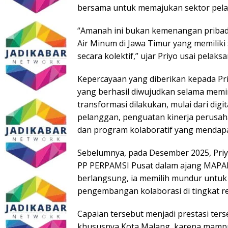
bersama untuk memajukan sektor pelay
“Amanah ini bukan kemenangan priba
Air Minum di Jawa Timur yang memilik
secara kolektif,” ujar Priyo usai pela
Kepercayaan yang diberikan kepada Priy
yang berhasil diwujudkan selama memi
transformasi dilakukan, mulai dari digi
pelanggan, penguatan kinerja perus
dan program kolaboratif yang mendapat
Sebelumnya, pada Desember 2025, Priy
PP PERPAMSI Pusat dalam ajang MAPAM
berlangsung, ia memilih mundur untuk
pengembangan kolaborasi di tingkat re
Capaian tersebut menjadi prestasi ter
khususnya Kota Malang, karena mamp