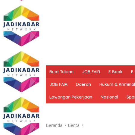
Buat Tulisan
JOB FAIR
E Book
E
JOB FAIR
Daerah
Hukum & Kriminal
Lowongan Pekerjaan
Nasional
Spo
Beranda
Berita