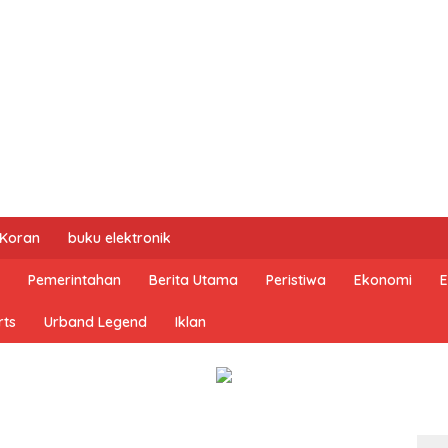
 Koran
buku elektronik
Pemerintahan
Berita Utama
Peristiwa
Ekonomi
E
rts
Urband Legend
Iklan