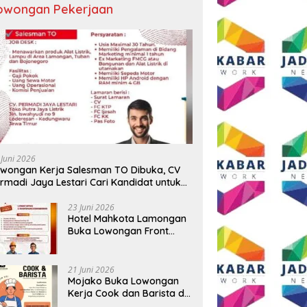
owongan Pekerjaan
 Juni 2026
wongan Kerja Salesman TO Dibuka, CV
rmadi Jaya Lestari Cari Kandidat untuk
ea Lamongan, Tuban, dan Bojonegoro
23 Juni 2026
Hotel Mahkota Lamongan
Buka Lowongan Front
Office dan Maintenance
Engineering, Simak
Syaratnya
21 Juni 2026
Mojako Buka Lowongan
Kerja Cook dan Barista di
Surabaya, Gaji Hingga