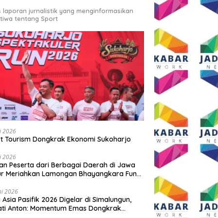
s laporan jurnalistik yang menginformasikan
stiwa tentang Sport
li 2026
t Tourism Dongkrak Ekonomi Sukoharjo
li 2026
an Peserta dari Berbagai Daerah di Jawa
ur Meriahkan Lamongan Bhayangkara Fun
 2026
ni 2026
y Asia Pasifik 2026 Digelar di Simalungun,
ati Anton: Momentum Emas Dongkrak
wisata dan Ekonomi Daerah