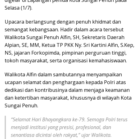
digelar di Lapangan pemda Kota Sungai Penuh pada
Selasa (1/7).
Upacara berlangsung dengan penuh khidmat dan
semangat kebangsaan. Hadir dalam acara tersebut
Walikota Sungai Penuh Alfin, SH, Sekretaris Daerah
Alpian, SE, MM, Ketua TP PKK Ny. Sri Kartini Alfin, S.Kep,
NS, jajaran Forkopimda, pimpinan perguruan tinggi,
tokoh masyarakat, serta organisasi kemahasiswaan.
Walikota Alfin dalam sambutannya menyampaikan
ucapan selamat dan penghargaan kepada Polri atas
dedikasi dan kontribusinya dalam menjaga keamanan
dan ketertiban masyarakat, khususnya di wilayah Kota
Sungai Penuh.
“Selamat Hari Bhayangkara ke-79. Semoga Polri terus
menjadi institusi yang presisi, profesional, dan
senantiasa dicintai oleh rakyat,” ujar Walikota.