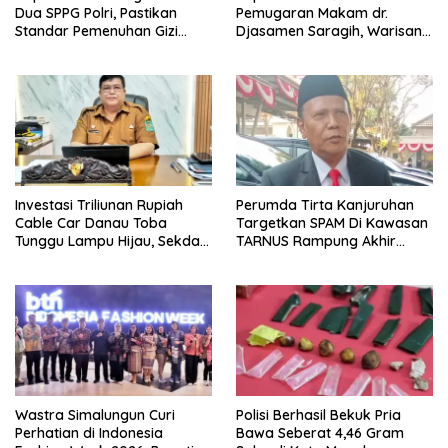
Dua SPPG Polri, Pastikan
Pemugaran Makam dr.
Standar Pemenuhan Gizi
Djasamen Saragih, Warisan
hingga Pengelolaan Limbah
Dokter Pertama Simalungun
Berjalan Optimal
Diabadikan untuk Generasi
Mendatang
Investasi Triliunan Rupiah
Perumda Tirta Kanjuruhan
Cable Car Danau Toba
Targetkan SPAM Di Kawasan
Tunggu Lampu Hijau, Sekda
TARNUS Rampung Akhir
Simalungun: Kami Dukung,
Tahun
Tapi Harus Taat Aturan
Wastra Simalungun Curi
Polisi Berhasil Bekuk Pria
Perhatian di Indonesia
Bawa Seberat 4,46 Gram