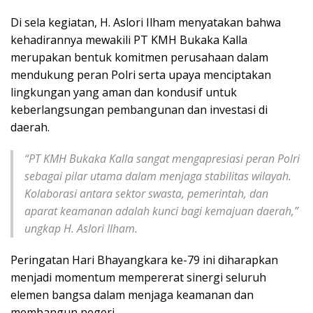
Di sela kegiatan, H. Aslori Ilham menyatakan bahwa
kehadirannya mewakili PT KMH Bukaka Kalla
merupakan bentuk komitmen perusahaan dalam
mendukung peran Polri serta upaya menciptakan
lingkungan yang aman dan kondusif untuk
keberlangsungan pembangunan dan investasi di
daerah.
“PT KMH Bukaka Kalla sangat mengapresiasi peran Polri
sebagai pilar utama dalam menjaga stabilitas wilayah.
Kolaborasi antara sektor swasta, pemerintah, dan
aparat keamanan adalah kunci bagi kemajuan daerah,”
ungkap H. Aslori Ilham.
Peringatan Hari Bhayangkara ke-79 ini diharapkan
menjadi momentum mempererat sinergi seluruh
elemen bangsa dalam menjaga keamanan dan
membangun negeri.