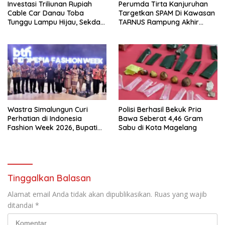
Investasi Triliunan Rupiah
Perumda Tirta Kanjuruhan
Cable Car Danau Toba
Targetkan SPAM Di Kawasan
Tunggu Lampu Hijau, Sekda
TARNUS Rampung Akhir
Simalungun: Kami Dukung,
Tahun
Tapi Harus Taat Aturan
Wastra Simalungun Curi
Polisi Berhasil Bekuk Pria
Perhatian di Indonesia
Bawa Seberat 4,46 Gram
Fashion Week 2026, Bupati
Sabu di Kota Magelang
Anton: Budaya Harus Jadi
Kekuatan Ekonomi
Tinggalkan Balasan
Alamat email Anda tidak akan dipublikasikan.
Ruas yang wajib
ditandai
*