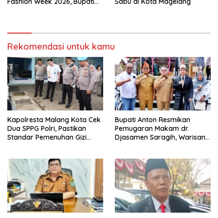
Fashion Week 2026, Bupati
Sabu di Kota Magelang
Anton: Budaya Harus Jadi
Kekuatan Ekonomi
Rekomendasi untuk kamu
Kapolresta Malang Kota Cek
Bupati Anton Resmikan
Dua SPPG Polri, Pastikan
Pemugaran Makam dr.
Standar Pemenuhan Gizi
Djasamen Saragih, Warisan
hingga Pengelolaan Limbah
Dokter Pertama Simalungun
Berjalan Optimal
Diabadikan untuk Generasi
Mendatang