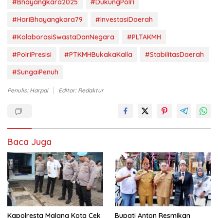
#Bhayangkara2025
#DukungPolri
#HariBhayangkara79
#InvestasiDaerah
#KolaborasiSwastaDanNegara
#PLTAKMH
#PolriPresisi
#PTKMHBukakaKalla
#StabilitasDaerah
#SungaiPenuh
Penulis: Harpai
Editor: Redaktur
Baca Juga
Kapolresta Malang Kota Cek
Bupati Anton Resmikan