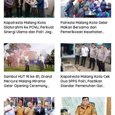
Kapolresta Malang Kota
Polresta Malang Kota Gelar
Silaturahmi ke PCNU, Perkuat
Makan Bersama dan
Sinergi Ulama dan Polri Jaga
Pemeriksaan Kesehatan
Kamtibmas Khususnya
Gratis, Perkuat Pelayanan
Persoalan Sosial
untuk Masyarakat
Sambut HUT RI ke-81, Grand
Kapolresta Malang Kota Cek
Mercure Malang Mirama
Dua SPPG Polri, Pastikan
Gelar Opening Ceremony
Standar Pemenuhan Gizi
Olimpiade Agustusan 2026
hingga Pengelolaan Limbah
Berjalan Optimal