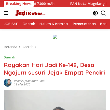
Langsung
00 mAh
Breaking News
PAN Kota Magelang Mulai Panaskan Mesin Politik
ke
konten
JOB FAIR
Daerah
Hukum & Kriminal
Pemerintahan
Berit
Beranda
Daerah
Daerah
Rayakan Hari Jadi Ke-149, Desa
Ngajum susuri Jejak Empat Pendiri
Redaksi JadiKabar.com
19 Mei 2025