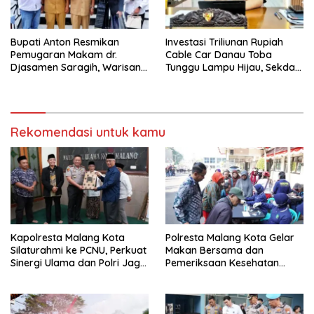
Bupati Anton Resmikan
Investasi Triliunan Rupiah
Pemugaran Makam dr.
Cable Car Danau Toba
Djasamen Saragih, Warisan
Tunggu Lampu Hijau, Sekda
Dokter Pertama Simalungun
Simalungun: Kami Dukung,
Diabadikan untuk Generasi
Tapi Harus Taat Aturan
Mendatang
Rekomendasi untuk kamu
Kapolresta Malang Kota
Polresta Malang Kota Gelar
Silaturahmi ke PCNU, Perkuat
Makan Bersama dan
Sinergi Ulama dan Polri Jaga
Pemeriksaan Kesehatan
Kamtibmas Khususnya
Gratis, Perkuat Pelayanan
Persoalan Sosial
untuk Masyarakat