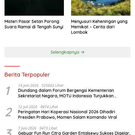
Misteri Pasar Setan Porong:
Menyusuri Keheningan yang
Suara Ramai di Tengah Sunyi
Memikat – Cerita dari
Lombok
Selengkapnya
Berita Terpopuler
1
14 Juni 2026
525662 Lihat
Diundang dalam Forum Bergengsi Kementerian
Sekretariat Negara, MOTU Indonesia Tunjukkan
Komitmen untuk Indonesia
2
12 Juli 2026
9874 Lihat
Peringatan Hari Koperasi Nasional 2026 Dihadiri
Presiden Prabowo, Momen Salam Komando Viral
3
7 Juni 2026
9473 Lihat
Gebyar Fun Run Citra Garden Entalsewu Sukses Digelar,