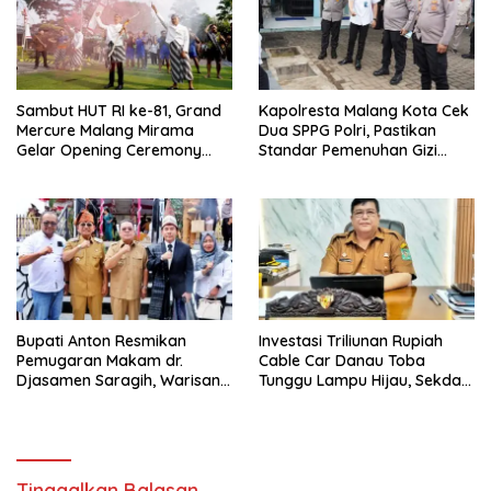
Sambut HUT RI ke-81, Grand
Kapolresta Malang Kota Cek
Mercure Malang Mirama
Dua SPPG Polri, Pastikan
Gelar Opening Ceremony
Standar Pemenuhan Gizi
Olimpiade Agustusan 2026
hingga Pengelolaan Limbah
Berjalan Optimal
Bupati Anton Resmikan
Investasi Triliunan Rupiah
Pemugaran Makam dr.
Cable Car Danau Toba
Djasamen Saragih, Warisan
Tunggu Lampu Hijau, Sekda
Dokter Pertama Simalungun
Simalungun: Kami Dukung,
Diabadikan untuk Generasi
Tapi Harus Taat Aturan
Mendatang
Tinggalkan Balasan