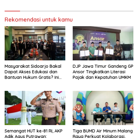
Tumpang ,Ketua DPD IWOI
Buka suara
Rekomendasi untuk kamu
Masyarakat Sidoarjo Bakal
DJP Jawa Timur Gandeng GP
Dapat Akses Edukasi dan
Ansor Tingkatkan Literasi
Bantuan Hukum Gratis? Ini
Pajak dan Kepatuhan UMKM
Hasil Audiensinya
Semangat HUT ke-81 RI, AKP
Tiga BUMD Air Minum Malang
Adik Agus Putrawan:
Raya Perkuat Kolaborasi,