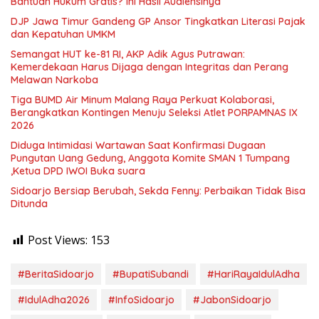
Bantuan Hukum Gratis? Ini Hasil Audiensinya
DJP Jawa Timur Gandeng GP Ansor Tingkatkan Literasi Pajak
dan Kepatuhan UMKM
Semangat HUT ke-81 RI, AKP Adik Agus Putrawan:
Kemerdekaan Harus Dijaga dengan Integritas dan Perang
Melawan Narkoba
Tiga BUMD Air Minum Malang Raya Perkuat Kolaborasi,
Berangkatkan Kontingen Menuju Seleksi Atlet PORPAMNAS IX
2026
Diduga Intimidasi Wartawan Saat Konfirmasi Dugaan
Pungutan Uang Gedung, Anggota Komite SMAN 1 Tumpang
,Ketua DPD IWOI Buka suara
Sidoarjo Bersiap Berubah, Sekda Fenny: Perbaikan Tidak Bisa
Ditunda
Post Views:
153
#BeritaSidoarjo
#BupatiSubandi
#HariRayaIdulAdha
#IdulAdha2026
#InfoSidoarjo
#JabonSidoarjo