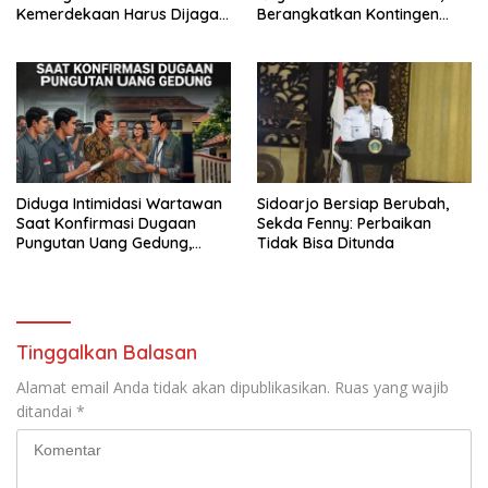
Kemerdekaan Harus Dijaga
Berangkatkan Kontingen
dengan Integritas dan
Menuju Seleksi Atlet
Perang Melawan Narkoba
PORPAMNAS IX 2026
Diduga Intimidasi Wartawan
Sidoarjo Bersiap Berubah,
Saat Konfirmasi Dugaan
Sekda Fenny: Perbaikan
Pungutan Uang Gedung,
Tidak Bisa Ditunda
Anggota Komite SMAN 1
Tumpang ,Ketua DPD IWOI
Buka suara
Tinggalkan Balasan
Alamat email Anda tidak akan dipublikasikan.
Ruas yang wajib
ditandai
*