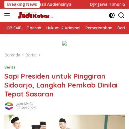
Langsung
ensinya
Breaking News
DJP Jawa Timur Gandeng GP Ansor Tingkatkan 
ke
konten
JOB FAIR
Daerah
Hukum & Kriminal
Pemerintahan
Berit
Beranda
Berita
Berita
Sapi Presiden untuk Pinggiran
Sidoarjo, Langkah Pemkab Dinilai
Tepat Sasaran
Jaka Media
27 Mei 2026