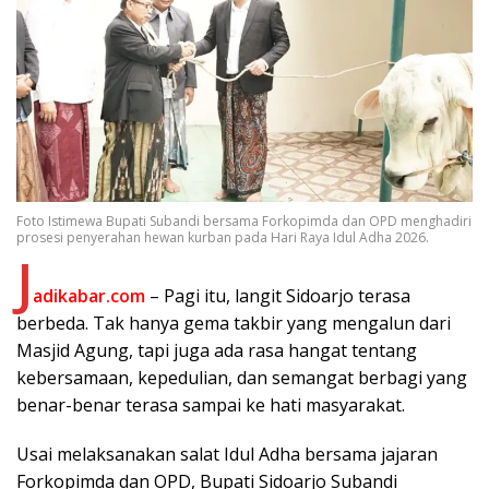
Foto Istimewa Bupati Subandi bersama Forkopimda dan OPD menghadiri
prosesi penyerahan hewan kurban pada Hari Raya Idul Adha 2026.
J
adikabar.com
– Pagi itu, langit Sidoarjo terasa
berbeda. Tak hanya gema takbir yang mengalun dari
Masjid Agung, tapi juga ada rasa hangat tentang
kebersamaan, kepedulian, dan semangat berbagi yang
benar-benar terasa sampai ke hati masyarakat.
Usai melaksanakan salat Idul Adha bersama jajaran
Forkopimda dan OPD, Bupati Sidoarjo Subandi