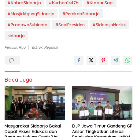
#KabarSidoarjo
#Kurban1447H
#KurbanSapi
#MasjidAgungSidoarjo
#PemkabSidoarjo
#PrabowoSubianto
#SapiPresiden
#SidoarjoHariIni
sidoarjo
Penulis: Ryo
Editor: Redaksi
Baca Juga
Masyarakat Sidoarjo Bakal
DJP Jawa Timur Gandeng GP
Dapat Akses Edukasi dan
Ansor Tingkatkan Literasi
Bantuan Hukum Gratis? Ini
Pajak dan Kepatuhan UMKM