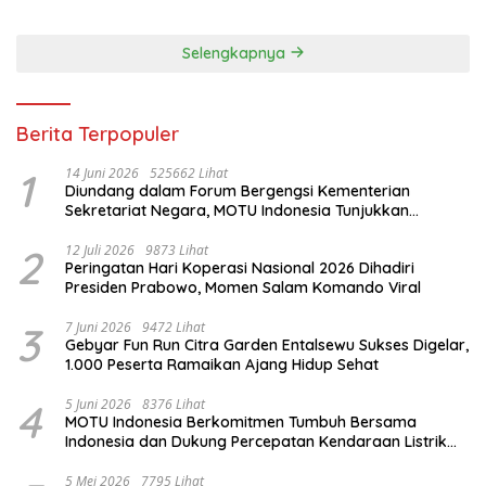
Selengkapnya
Berita Terpopuler
1
14 Juni 2026
525662 Lihat
Diundang dalam Forum Bergengsi Kementerian
Sekretariat Negara, MOTU Indonesia Tunjukkan
Komitmen untuk Indonesia
2
12 Juli 2026
9873 Lihat
Peringatan Hari Koperasi Nasional 2026 Dihadiri
Presiden Prabowo, Momen Salam Komando Viral
3
7 Juni 2026
9472 Lihat
Gebyar Fun Run Citra Garden Entalsewu Sukses Digelar,
1.000 Peserta Ramaikan Ajang Hidup Sehat
4
5 Juni 2026
8376 Lihat
MOTU Indonesia Berkomitmen Tumbuh Bersama
Indonesia dan Dukung Percepatan Kendaraan Listrik
Nasional
5 Mei 2026
7795 Lihat