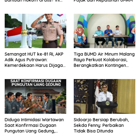
Hasil Audiensinya
Semangat HUT ke-81 RI, AKP
Tiga BUMD Air Minum Malang
Adik Agus Putrawan:
Raya Perkuat Kolaborasi,
Kemerdekaan Harus Dijaga
Berangkatkan Kontingen
dengan Integritas dan
Menuju Seleksi Atlet
Perang Melawan Narkoba
PORPAMNAS IX 2026
Diduga Intimidasi Wartawan
Sidoarjo Bersiap Berubah,
Saat Konfirmasi Dugaan
Sekda Fenny: Perbaikan
Pungutan Uang Gedung,
Tidak Bisa Ditunda
Anggota Komite SMAN 1