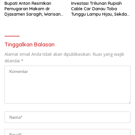
Bupati Anton Resmikan
Investasi Triliunan Rupiah
Pemugaran Makam dr.
Cable Car Danau Toba
Djasamen Saragih, Warisan
Tunggu Lampu Hijau, Sekda
Dokter Pertama Simalungun
Simalungun: Kami Dukung,
Diabadikan untuk Generasi
Tapi Harus Taat Aturan
Mendatang
Tinggalkan Balasan
Alamat email Anda tidak akan dipublikasikan.
Ruas yang wajib
ditandai
*