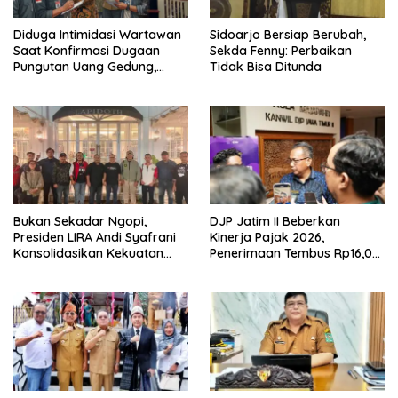
Diduga Intimidasi Wartawan
Sidoarjo Bersiap Berubah,
Saat Konfirmasi Dugaan
Sekda Fenny: Perbaikan
Pungutan Uang Gedung,
Tidak Bisa Ditunda
Anggota Komite SMAN 1
Tumpang ,Ketua DPD IWOI
Buka suara
Bukan Sekadar Ngopi,
DJP Jatim II Beberkan
Presiden LIRA Andi Syafrani
Kinerja Pajak 2026,
Konsolidasikan Kekuatan
Penerimaan Tembus Rp16,08
Organisasi di Malang
Triliun dan Tumbuh 25,04
Persen