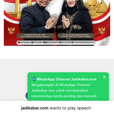
✕
WhatsApp Channel Jadikabar.com
Bergabunglah di WhatsApp Channel
Jadikabar.com untuk mendapatkan
rekomendasi berita penting dan menarik.
Berita Lowongan Kerja, kriminalitas, politik,
pemerintahan, pertanian & ketahanan
jadikabar.com
wants to play speech
Pedoman Media Siber
Kode Etik Jurnalistik
Redaksi
pangan.