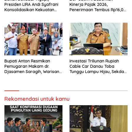
Presiden LIRA Andi Syafrani
Kinerja Pajak 2026,
Konsolidasikan Kekuatan
Penerimaan Tembus Rp16,08
Organisasi di Malang
Triliun dan Tumbuh 25,04
Persen
Bupati Anton Resmikan
Investasi Triliunan Rupiah
Pemugaran Makam dr.
Cable Car Danau Toba
Djasamen Saragih, Warisan
Tunggu Lampu Hijau, Sekda
Dokter Pertama Simalungun
Simalungun: Kami Dukung,
Diabadikan untuk Generasi
Tapi Harus Taat Aturan
Mendatang
Rekomendasi untuk kamu