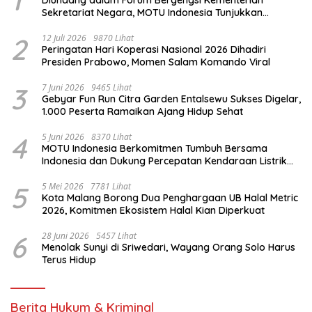
Sekretariat Negara, MOTU Indonesia Tunjukkan
Komitmen untuk Indonesia
2
12 Juli 2026
9870 Lihat
Peringatan Hari Koperasi Nasional 2026 Dihadiri
Presiden Prabowo, Momen Salam Komando Viral
3
7 Juni 2026
9465 Lihat
Gebyar Fun Run Citra Garden Entalsewu Sukses Digelar,
1.000 Peserta Ramaikan Ajang Hidup Sehat
4
5 Juni 2026
8370 Lihat
MOTU Indonesia Berkomitmen Tumbuh Bersama
Indonesia dan Dukung Percepatan Kendaraan Listrik
Nasional
5
5 Mei 2026
7781 Lihat
Kota Malang Borong Dua Penghargaan UB Halal Metric
2026, Komitmen Ekosistem Halal Kian Diperkuat
6
28 Juni 2026
5457 Lihat
Menolak Sunyi di Sriwedari, Wayang Orang Solo Harus
Terus Hidup
Berita Hukum & Kriminal