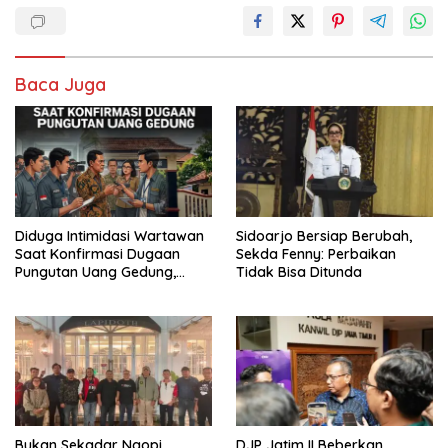
Baca Juga
Diduga Intimidasi Wartawan
Sidoarjo Bersiap Berubah,
Saat Konfirmasi Dugaan
Sekda Fenny: Perbaikan
Pungutan Uang Gedung,
Tidak Bisa Ditunda
Anggota Komite SMAN 1
Tumpang ,Ketua DPD IWOI
Buka suara
Bukan Sekadar Ngopi,
DJP Jatim II Beberkan