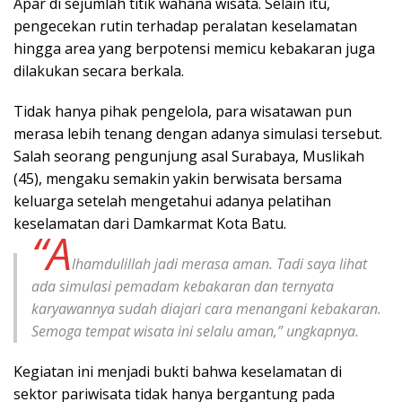
Apar di sejumlah titik wahana wisata. Selain itu,
pengecekan rutin terhadap peralatan keselamatan
hingga area yang berpotensi memicu kebakaran juga
dilakukan secara berkala.
Tidak hanya pihak pengelola, para wisatawan pun
merasa lebih tenang dengan adanya simulasi tersebut.
Salah seorang pengunjung asal Surabaya, Muslikah
(45), mengaku semakin yakin berwisata bersama
keluarga setelah mengetahui adanya pelatihan
keselamatan dari Damkarmat Kota Batu.
“A
lhamdulillah jadi merasa aman. Tadi saya lihat
ada simulasi pemadam kebakaran dan ternyata
karyawannya sudah diajari cara menangani kebakaran.
Semoga tempat wisata ini selalu aman,” ungkapnya.
Kegiatan ini menjadi bukti bahwa keselamatan di
sektor pariwisata tidak hanya bergantung pada