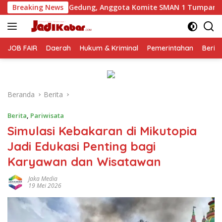
Langsung
g, Anggota Komite SMAN 1 Tumpang ,Ketua DPD IWOI Buka sua
Breaking News
ke
konten
JOB FAIR
Daerah
Hukum & Kriminal
Pemerintahan
Berit
Beranda
Berita
Berita
,
Pariwisata
Simulasi Kebakaran di Mikutopia
Jadi Edukasi Penting bagi
Karyawan dan Wisatawan
Jaka Media
19 Mei 2026