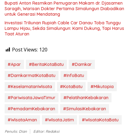
Bupati Anton Resmikan Pemugaran Makam dr. Djasamen
Saragih, Warisan Dokter Pertama Simalungun Diabadikan
untuk Generasi Mendatang
Investasi Triliunan Rupiah Cable Car Danau Toba Tunggu
Lampu Hijau, Sekda Simalungun: Kami Dukung, Tapi Harus
Taat Aturan
Post Views:
120
#Apar
#BeritaKotaBatu
#Damkar
#DamkarmatKotaBatu
#InfoBatu
#KeselamatanWisata
#KotaBatu
#Mikutopia
#PariwisataJawaTimur
#PelatihanKebakaran
#PemadamKebakaran
#SimulasiKebakaran
#WisataAman
#WisataJatim
#WisataKotaBatu
Penulis: Dian
Editor: Redaksi