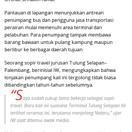
Pantauan di lapangan menunjukkan antrean
penumpang bus dan pengguna jasa transportasi
perairan mulai memenuhi area terminal dan
pelabuhan. Para penumpang tampak membawa
barang bawaan untuk pulang kampung maupun
berlibur ke berbagai daerah tujuan.
Seorang sopir travel jurusan Tulung Selapan–
Palembang, berinisial IW, mengungkapkan bahwa
lonjakan penumpang kali ini tergolong tidak biasa
dibandingkan tahun-tahun sebelumnya.
“S
aya sudah cukup lama bekerja sebagai sopir
travel. Baru kali ini suasana Terminal Tulung Selapan Ilir
terlihat seramai ini, terutama menjelang Nataru,” ujar
IW saat ditemui awak media.