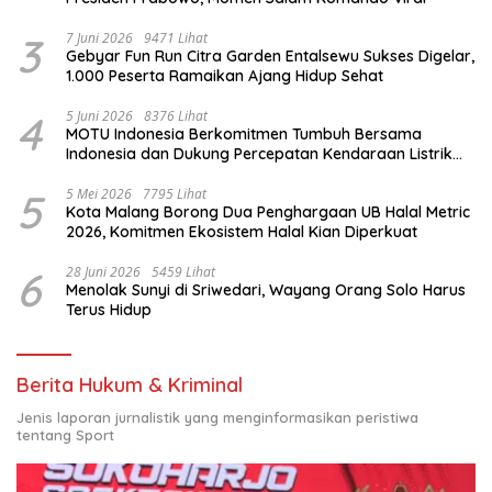
3
7 Juni 2026
9471 Lihat
Gebyar Fun Run Citra Garden Entalsewu Sukses Digelar,
1.000 Peserta Ramaikan Ajang Hidup Sehat
4
5 Juni 2026
8376 Lihat
MOTU Indonesia Berkomitmen Tumbuh Bersama
Indonesia dan Dukung Percepatan Kendaraan Listrik
Nasional
5
5 Mei 2026
7795 Lihat
Kota Malang Borong Dua Penghargaan UB Halal Metric
2026, Komitmen Ekosistem Halal Kian Diperkuat
6
28 Juni 2026
5459 Lihat
Menolak Sunyi di Sriwedari, Wayang Orang Solo Harus
Terus Hidup
Berita Hukum & Kriminal
Jenis laporan jurnalistik yang menginformasikan peristiwa
tentang Sport