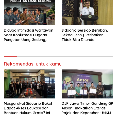
Diduga Intimidasi Wartawan
Sidoarjo Bersiap Berubah,
Saat Konfirmasi Dugaan
Sekda Fenny: Perbaikan
Pungutan Uang Gedung,
Tidak Bisa Ditunda
Anggota Komite SMAN 1
Tumpang ,Ketua DPD IWOI
Buka suara
Rekomendasi untuk kamu
Masyarakat Sidoarjo Bakal
DJP Jawa Timur Gandeng GP
Dapat Akses Edukasi dan
Ansor Tingkatkan Literasi
Bantuan Hukum Gratis? Ini
Pajak dan Kepatuhan UMKM