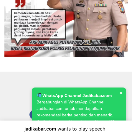
✕
WhatsApp Channel Jadikabar.com
Bergabunglah di WhatsApp Channel
Jadikabar.com untuk mendapatkan
rekomendasi berita penting dan menarik.
Berita Lowongan Kerja, kriminalitas, politik,
pemerintahan, pertanian & ketahanan
jadikabar.com
wants to play speech
Pedoman Media Siber
Kode Etik Jurnalistik
Redaksi