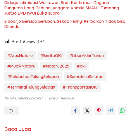
Diduga Intimidasi Wartawan Saat Konfirmasi Dugaan
Pungutan Uang Gedung, Anggota Komite SMAN 1 Tumpang
,Ketua DPD IWOI Buka suara
Sidoarjo Bersiap Berubah, Sekda Fenny: Perbaikan Tidak Bisa
Ditunda
Post Views:
131
#ArusNataru
#BeritaOKI
#LiburAkhirTahun
#MudikNataru
#Nataru2025
#oki
#PelabuhanTulungSelapan
#SumateraSelatan
#TerminalTulungSelapan
#TransportasiOKI
Penulis: Sihabbudin.Nst
Editor: Redaksi
Baca Juga