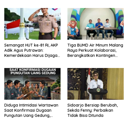
Hasil Audiensinya
Semangat HUT ke-81 RI, AKP
Tiga BUMD Air Minum Malang
Adik Agus Putrawan:
Raya Perkuat Kolaborasi,
Kemerdekaan Harus Dijaga
Berangkatkan Kontingen
dengan Integritas dan
Menuju Seleksi Atlet
Perang Melawan Narkoba
PORPAMNAS IX 2026
Diduga Intimidasi Wartawan
Sidoarjo Bersiap Berubah,
Saat Konfirmasi Dugaan
Sekda Fenny: Perbaikan
Pungutan Uang Gedung,
Tidak Bisa Ditunda
Anggota Komite SMAN 1
Tumpang ,Ketua DPD IWOI