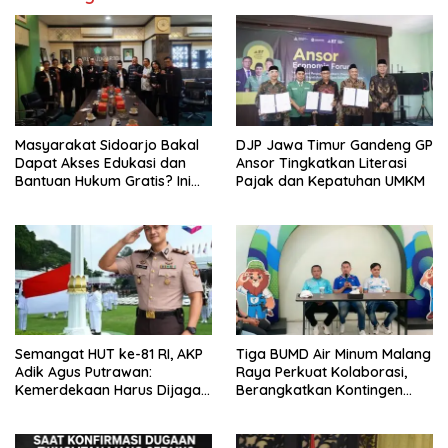
Masyarakat Sidoarjo Bakal
DJP Jawa Timur Gandeng GP
Dapat Akses Edukasi dan
Ansor Tingkatkan Literasi
Bantuan Hukum Gratis? Ini
Pajak dan Kepatuhan UMKM
Hasil Audiensinya
Semangat HUT ke-81 RI, AKP
Tiga BUMD Air Minum Malang
Adik Agus Putrawan:
Raya Perkuat Kolaborasi,
Kemerdekaan Harus Dijaga
Berangkatkan Kontingen
dengan Integritas dan
Menuju Seleksi Atlet
Perang Melawan Narkoba
PORPAMNAS IX 2026