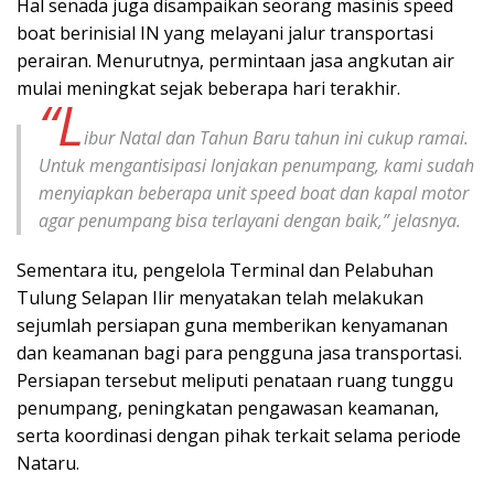
Hal senada juga disampaikan seorang masinis speed
boat berinisial IN yang melayani jalur transportasi
perairan. Menurutnya, permintaan jasa angkutan air
mulai meningkat sejak beberapa hari terakhir.
“L
ibur Natal dan Tahun Baru tahun ini cukup ramai.
Untuk mengantisipasi lonjakan penumpang, kami sudah
menyiapkan beberapa unit speed boat dan kapal motor
agar penumpang bisa terlayani dengan baik,” jelasnya.
Sementara itu, pengelola Terminal dan Pelabuhan
Tulung Selapan Ilir menyatakan telah melakukan
sejumlah persiapan guna memberikan kenyamanan
dan keamanan bagi para pengguna jasa transportasi.
Persiapan tersebut meliputi penataan ruang tunggu
penumpang, peningkatan pengawasan keamanan,
serta koordinasi dengan pihak terkait selama periode
Nataru.