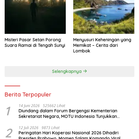
Misteri Pasar Setan Porong:
Menyusuri Keheningan yang
Suara Ramai di Tengah Sunyi
Memikat – Cerita dari
Lombok
Selengkapnya
Berita Terpopuler
1
14 Juni 2026
525662 Lihat
Diundang dalam Forum Bergengsi Kementerian
Sekretariat Negara, MOTU Indonesia Tunjukkan
Komitmen untuk Indonesia
2
12 Juli 2026
9873 Lihat
Peringatan Hari Koperasi Nasional 2026 Dihadiri
Presiden Prabowo, Momen Salam Komando Viral