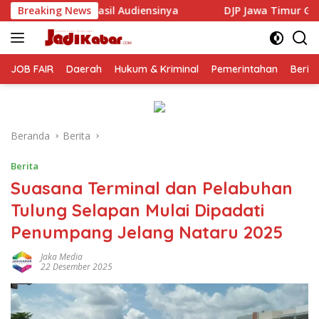
Langsung
iensinya
Breaking News
DJP Jawa Timur Gandeng GP Ansor Tingkatkan
ke
konten
JOB FAIR
Daerah
Hukum & Kriminal
Pemerintahan
Berit
Beranda
Berita
Berita
Suasana Terminal dan Pelabuhan
Tulung Selapan Mulai Dipadati
Penumpang Jelang Nataru 2025
Jaka Media
22 Desember 2025