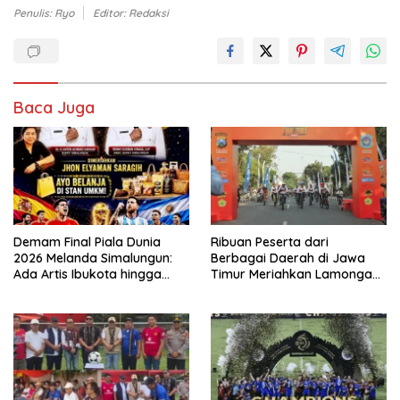
Penulis: Ryo
Editor: Redaksi
Baca Juga
Demam Final Piala Dunia
Ribuan Peserta dari
2026 Melanda Simalungun:
Berbagai Daerah di Jawa
Ada Artis Ibukota hingga
Timur Meriahkan Lamongan
Pesta Jajanan UMKM di Balei
Bhayangkara Fun Bike 2026
Harungguan