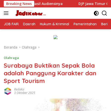
Langsung
iensinya
Breaking News
DJP Jawa Timur Gandeng GP Ansor Tingkatkan
ke
konten
JOB FAIR
Daerah
Hukum & Kriminal
Pemerintahan
Berit
Beranda
Olahraga
Olahraga
Surabaya Buktikan Sepak Bola
adalah Panggung Karakter dan
Sport Tourism
Redaksi
3 Oktober 2025