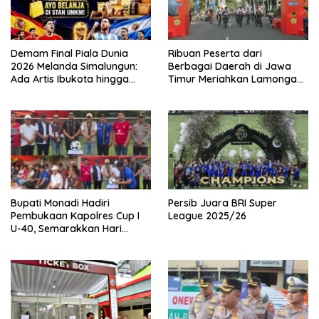
Demam Final Piala Dunia
Ribuan Peserta dari
2026 Melanda Simalungun:
Berbagai Daerah di Jawa
Ada Artis Ibukota hingga
Timur Meriahkan Lamongan
Pesta Jajanan UMKM di Balei
Bhayangkara Fun Bike 2026
Harungguan
Bupati Monadi Hadiri
Persib Juara BRI Super
Pembukaan Kapolres Cup I
League 2025/26
U-40, Semarakkan Hari
Bhayangkara ke-80