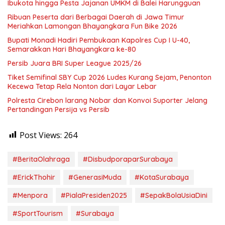
Ibukota hingga Pesta Jajanan UMKM di Balei Harungguan
Ribuan Peserta dari Berbagai Daerah di Jawa Timur
Meriahkan Lamongan Bhayangkara Fun Bike 2026
Bupati Monadi Hadiri Pembukaan Kapolres Cup I U-40,
Semarakkan Hari Bhayangkara ke-80
Persib Juara BRI Super League 2025/26
Tiket Semifinal SBY Cup 2026 Ludes Kurang Sejam, Penonton
Kecewa Tetap Rela Nonton dari Layar Lebar
Polresta Cirebon larang Nobar dan Konvoi Suporter Jelang
Pertandingan Persija vs Persib
Post Views:
264
#BeritaOlahraga
#DisbudporaparSurabaya
#ErickThohir
#GenerasiMuda
#KotaSurabaya
#Menpora
#PialaPresiden2025
#SepakBolaUsiaDini
#SportTourism
#Surabaya