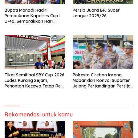
Bupati Monadi Hadiri
Persib Juara BRI Super
Pembukaan Kapolres Cup I
League 2025/26
U-40, Semarakkan Hari
Bhayangkara ke-80
Tiket Semifinal SBY Cup 2026
Polresta Cirebon larang
Ludes Kurang Sejam,
Nobar dan Konvoi Suporter
Penonton Kecewa Tetap Rela
Jelang Pertandingan Persija
Nonton dari Layar Lebar
vs Persib
Rekomendasi untuk kamu