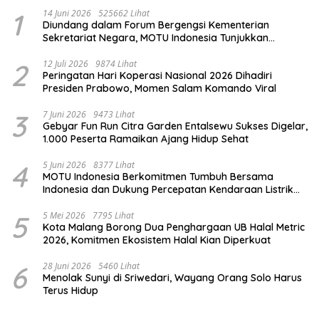
1
14 Juni 2026
525662 Lihat
Diundang dalam Forum Bergengsi Kementerian
Sekretariat Negara, MOTU Indonesia Tunjukkan
Komitmen untuk Indonesia
2
12 Juli 2026
9874 Lihat
Peringatan Hari Koperasi Nasional 2026 Dihadiri
Presiden Prabowo, Momen Salam Komando Viral
3
7 Juni 2026
9473 Lihat
Gebyar Fun Run Citra Garden Entalsewu Sukses Digelar,
1.000 Peserta Ramaikan Ajang Hidup Sehat
4
5 Juni 2026
8377 Lihat
MOTU Indonesia Berkomitmen Tumbuh Bersama
Indonesia dan Dukung Percepatan Kendaraan Listrik
Nasional
5
5 Mei 2026
7795 Lihat
Kota Malang Borong Dua Penghargaan UB Halal Metric
2026, Komitmen Ekosistem Halal Kian Diperkuat
6
28 Juni 2026
5460 Lihat
Menolak Sunyi di Sriwedari, Wayang Orang Solo Harus
Terus Hidup