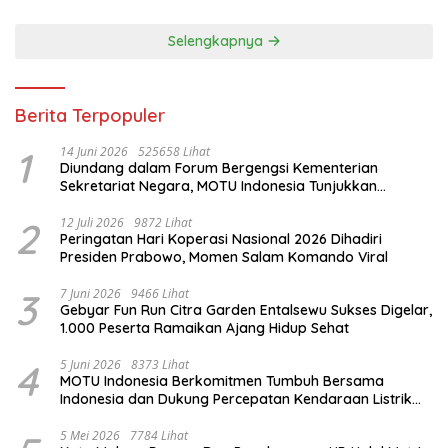
Selengkapnya
Berita Terpopuler
1
14 Juni 2026
525658 Lihat
Diundang dalam Forum Bergengsi Kementerian
Sekretariat Negara, MOTU Indonesia Tunjukkan
Komitmen untuk Indonesia
2
12 Juli 2026
9872 Lihat
Peringatan Hari Koperasi Nasional 2026 Dihadiri
Presiden Prabowo, Momen Salam Komando Viral
3
7 Juni 2026
9466 Lihat
Gebyar Fun Run Citra Garden Entalsewu Sukses Digelar,
1.000 Peserta Ramaikan Ajang Hidup Sehat
4
5 Juni 2026
8373 Lihat
MOTU Indonesia Berkomitmen Tumbuh Bersama
Indonesia dan Dukung Percepatan Kendaraan Listrik
Nasional
5 Mei 2026
7784 Lihat