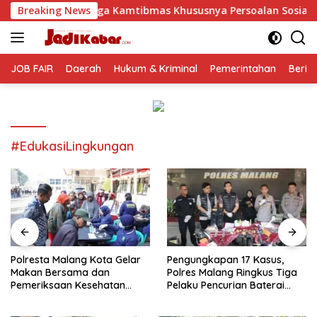
Langsung
 Kamtibmas Khususnya Persoalan Sosial
Breaking News
Polresta Malan
ke
konten
JOB FAIR
Daerah
Hukum & Kriminal
Pemerintahan
Berit
#EdukasiLingkungan
Polresta Malang Kota Gelar
Pengungkapan 17 Kasus,
Makan Bersama dan
Polres Malang Ringkus Tiga
Pemeriksaan Kesehatan
Pelaku Pencurian Baterai
Gratis, Perkuat Pelayanan
Tower Telekomunikasi
untuk Masyarakat